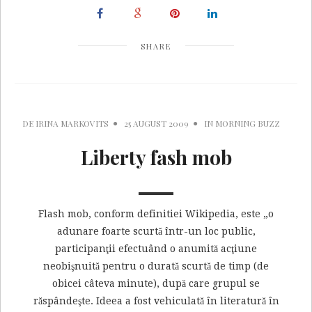
SHARE
DE
IRINA MARKOVITS
25 AUGUST 2009
IN
MORNING BUZZ
Liberty fash mob
Flash mob, conform definitiei Wikipedia, este „o
adunare foarte scurtă într-un loc public,
participanţii efectuând o anumită acţiune
neobişnuită pentru o durată scurtă de timp (de
obicei câteva minute), după care grupul se
răspândeşte. Ideea a fost vehiculată în literatură în