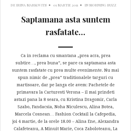
DE
IRINA MARKOVITS
01 MARTIE 2011
IN
MORNING BUZZ
Saptamana asta suntem
rasfatate…
Ca in reclama cu smantana „prea acra, prea
subtire…, prea buna”, se pare ca saptamana asta
suntem rasfatate cu prea multe evenimente. Nu mai
spun nimic de „prea” traditionalele targuri cu
martisoare, dar pe langa ele avem: Pachetele de
primavara la Carturesti Verona – il mai prindeti
astazi pana la 8 seara, cu Kristina Dragomir, Carla
Szabo, Fandacsia, Noha Niculescu, Alina Botea,
Marcela Cosnean… Fashion Cocktail la Cafepedia,
joi 4 martie, de la orele 18.00 – Alina Ene, Alexandra
Calafeteanu, A Minuit Marie, Coca Zaboloteanu, La