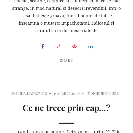
reviste, scaune, ceainice si cafetiere si tot ce se mai
strange, in mod natural si deseori ireversibil, intr-o
casa. Imi este groaza, literalmente, de tot ce
inseamna o mutare: impachetatul, ridicatul si
caratul sirurilor nesfarsite de
SHARE
DE
IRINA MARKOVITS
15 APRILIE 2009
IN
MORNING BUZZ
Ce ne trece prin cap…?
… cand cineva ne spune „Let’s go for a drink?” Este