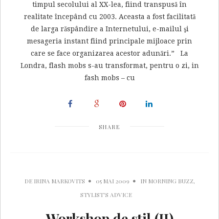
timpul secolului al XX-lea, fiind transpusă în
realitate începând cu 2003. Aceasta a fost facilitată
de larga răspândire a Internetului, e-mailul şi
mesageria instant fiind principale mijloace prin
care se face organizarea acestor adunări.” La
Londra, flash mobs s-au transformat, pentru o zi, in
fash mobs – cu
SHARE
DE
IRINA MARKOVITS
05 MAI 2009
IN
MORNING BUZZ
,
STYLIST'S ADVICE
Workshop de stil (II)