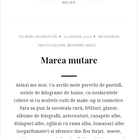
SHARE
DE
IRINA MARKOVITS
25 APRILIE 2009
IN
FASHION
PHOTOGRAPHY
,
MORNING BUZZ
Marea mutare
Astazi ma mut. Cu zecile mele perechi de pantofi,
sutele de kilograme de haine, cu nesfarsitele
coliere si cu multele cutii de make-up si cosmetice.
Fara sa pun la socoteala carti, DVDuri, plante,
albume de fotografii, asternuturi, canapele albe,
dulapuri albe, oglinzi cu rama alba, lumanari albe
(neparfumate!) si sfesnice din fier forjat, sosete,