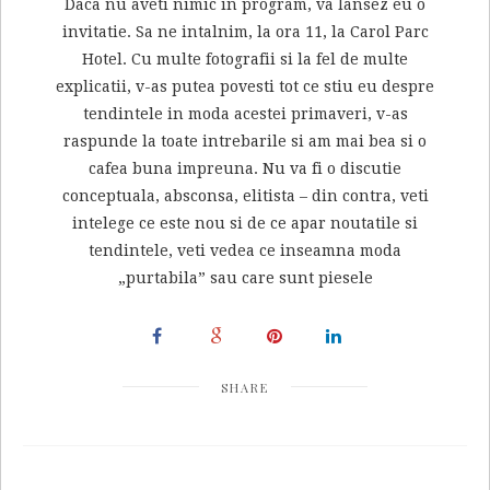
Daca nu aveti nimic in program, va lansez eu o
invitatie. Sa ne intalnim, la ora 11, la Carol Parc
Hotel. Cu multe fotografii si la fel de multe
explicatii, v-as putea povesti tot ce stiu eu despre
tendintele in moda acestei primaveri, v-as
raspunde la toate intrebarile si am mai bea si o
cafea buna impreuna. Nu va fi o discutie
conceptuala, absconsa, elitista – din contra, veti
intelege ce este nou si de ce apar noutatile si
tendintele, veti vedea ce inseamna moda
„purtabila” sau care sunt piesele
SHARE