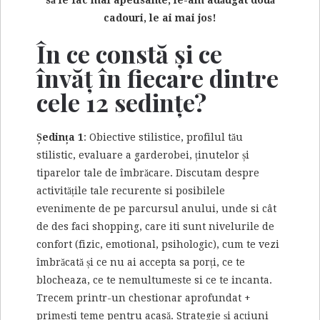
să le fac mai apetisante, le-am adăugat două
cadouri, le ai mai jos!
În ce constă și ce
învăț în fiecare dintre
cele 12 sedințe?
Ședința 1
: Obiective stilistice, profilul tău
stilistic, evaluare a garderobei, ținutelor și
tiparelor tale de îmbrăcare. Discutam despre
activitățile tale recurente si posibilele
evenimente de pe parcursul anului, unde si cât
de des faci shopping, care iti sunt nivelurile de
confort (fizic, emotional, psihologic), cum te vezi
îmbrăcată și ce nu ai accepta sa porți, ce te
blocheaza, ce te nemultumeste si ce te incanta.
Trecem printr-un chestionar aprofundat +
primești teme pentru acasă. Strategie și acțiuni