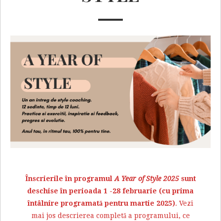
Înscrierile în programul
A Year of Style 2025
sunt
deschise în perioada 1 -28 februarie (cu prima
întâlnire programată pentru martie 2025)
. Vezi
mai jos descrierea completă a programului, ce