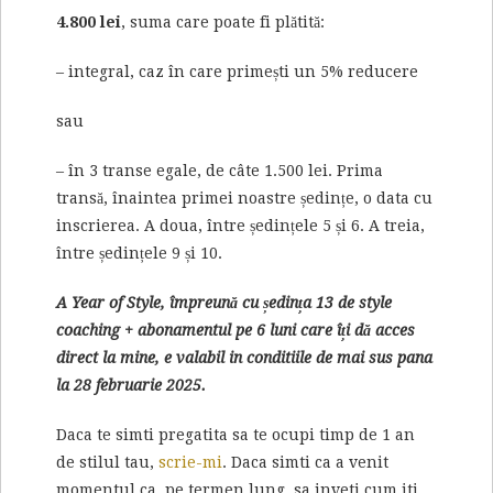
4.800 lei
, suma care poate fi plătită:
– integral, caz în care primești un 5% reducere
sau
– în 3 transe egale, de câte 1.500 lei. Prima
transă, înaintea primei noastre ședințe, o data cu
inscrierea. A doua, între ședințele 5 și 6. A treia,
între ședințele 9 și 10.
A Year of Style, împreună cu ședința 13 de style
coaching + abonamentul pe 6 luni care îți dă acces
direct la mine, e valabil
in conditiile de mai sus pana
la 28 februarie 2025.
Daca te simti pregatita sa te ocupi timp de 1 an
de stilul tau,
scrie-mi
. Daca simti ca a venit
momentul ca, pe termen lung, sa inveti cum iti