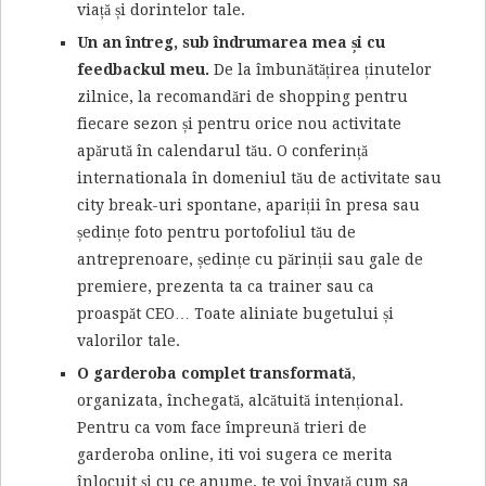
viață și dorintelor tale.
Un an întreg, sub îndrumarea mea și cu
feedbackul meu.
De la îmbunătățirea ținutelor
zilnice, la recomandări de shopping pentru
fiecare sezon și pentru orice nou activitate
apărută în calendarul tău. O conferință
internationala în domeniul tău de activitate sau
city break-uri spontane, apariții în presa sau
ședințe foto pentru portofoliul tău de
antreprenoare, ședințe cu părinții sau gale de
premiere, prezenta ta ca trainer sau ca
proaspăt CEO… Toate aliniate bugetului și
valorilor tale.
O garderoba complet transformată
,
organizata, închegată, alcătuită intențional.
Pentru ca vom face împreună trieri de
garderoba online, iti voi sugera ce merita
înlocuit și cu ce anume, te voi învață cum sa