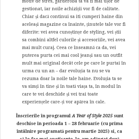
motiv de stres, garderoba ta va fi mai ușor de
gestionat, iar noile achiziții vor fi de calitate.
Chiar și dacă continui sa iti cumperi haine din
aceleași magazine ca înainte, ținutele tale vor fi
diferite: vei avea cunoștințe de styling, vei știi
sa combini altfel culorile și accesoriile, vei avea
mai mult curaj. Ceea ce înseamnă ca da, vei
puterea purta cei mai cool jeanși sau un outfit
mult mai original decât cele pe care le purtai în
urma cu un an – dar evoluția ta nu se va
rezuma doar la noile tale haine. Evoluția ta se
va simți în tine și în toată viața ta, în modul în
care te vei deschide și vei trai toate
experiențele care-ți vor apărea în cale.
Înscrierile în programul
A Year of Style 2025
sunt
deschise în perioada 1 – 28 februarie (cu prima
întâlnire programată pentru martie 2025) si, ca