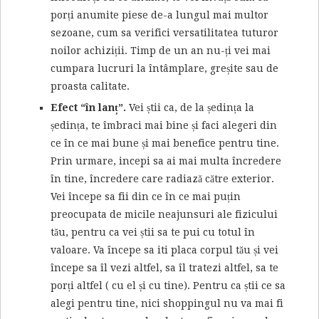
porți anumite piese de-a lungul mai multor
sezoane, cum sa verifici versatilitatea tuturor
noilor achiziții. Timp de un an nu-ți vei mai
cumpara lucruri la întâmplare, greșite sau de
proasta calitate.
Efect “în lanț”.
Vei știi ca, de la ședința la
ședința, te îmbraci mai bine și faci alegeri din
ce în ce mai bune și mai benefice pentru tine.
Prin urmare, incepi sa ai mai multa încredere
în tine, încredere care radiază către exterior.
Vei începe sa fii din ce în ce mai puțin
preocupata de micile neajunsuri ale fizicului
tău, pentru ca vei știi sa te pui cu totul în
valoare. Va începe sa iti placa corpul tău și vei
începe sa îl vezi altfel, sa îl tratezi altfel, sa te
porți altfel ( cu el și cu tine). Pentru ca știi ce sa
alegi pentru tine, nici shoppingul nu va mai fi