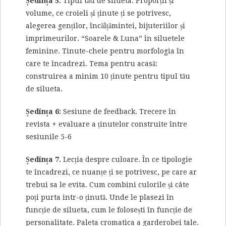
Ședința 5.
Tipul tău de silueta. Proporții și
volume, ce croieli și ținute ți se potrivesc,
alegerea genților, încălțămintei, bijuteriilor și
imprimeurilor. “Soarele & Luna” în siluetele
feminine. Tinute-cheie pentru morfologia în
care te încadrezi. Tema pentru acasă:
construirea a minim 10 ținute pentru tipul tău
de silueta.
Ședința 6:
Sesiune de feedback. Trecere în
revista + evaluare a ținutelor construite între
sesiunile 5-6
Ședința 7.
Lecția despre culoare. În ce tipologie
te încadrezi, ce nuanțe ți se potrivesc, pe care ar
trebui sa le evita. Cum combini culorile și câte
poți purta intr-o ținută. Unde le plasezi în
funcție de silueta, cum le folosești în funcție de
personalitate. Paleta cromatica a garderobei tale.