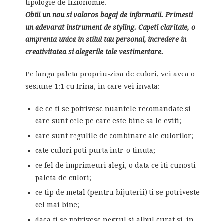
tipologie de fizionomie.
Obtii un nou si valoros bagaj de informatii. Primesti
un adevarat instrument de styling. Capeti claritate, o
amprenta unica in stilul tau personal, incredere in
creativitatea si alegerile tale vestimentare.
Pe langa paleta propriu-zisa de culori, vei avea o
sesiune 1:1 cu Irina, in care vei invata:
de ce ti se potrivesc nuantele recomandate si
care sunt cele pe care este bine sa le eviti;
care sunt regulile de combinare ale culorilor;
cate culori poti purta intr-o tinuta;
ce fel de imprimeuri alegi, o data ce iti cunosti
paleta de culori;
ce tip de metal (pentru bijuterii) ti se potriveste
cel mai bine;
daca ti se potrivesc negrul si albul curat si, in