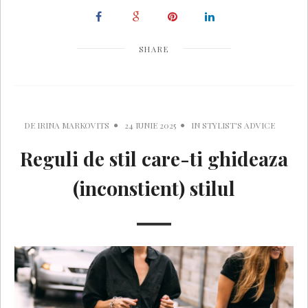
SHARE
DE
IRINA MARKOVITS
24 IUNIE 2025
IN
STYLIST'S ADVICE
Reguli de stil care-ti ghideaza
(inconstient) stilul