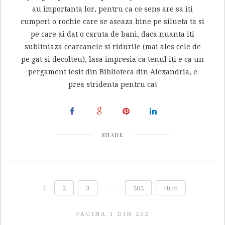
au importanta lor, pentru ca ce sens are sa iti
cumperi o rochie care se aseaza bine pe silueta ta si
pe care ai dat o caruta de bani, daca nuanta iti
subliniaza cearcanele si ridurile (mai ales cele de
pe gat si decolteu), lasa impresia ca tenul iti e ca un
pergament iesit din Biblioteca din Alexandria, e
prea stridenta pentru cat
SHARE
1
2
3
…
202
Urm
PAGINA 1 DIN 202