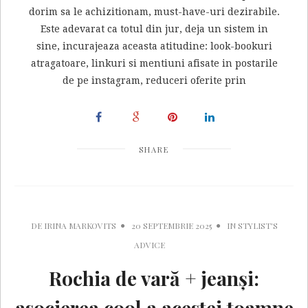
dorim sa le achizitionam, must-have-uri dezirabile.
Este adevarat ca totul din jur, deja un sistem in
sine, incurajeaza aceasta atitudine: look-bookuri
atragatoare, linkuri si mentiuni afisate in postarile
de pe instagram, reduceri oferite prin
SHARE
DE
IRINA MARKOVITS
20 SEPTEMBRIE 2025
IN
STYLIST'S
ADVICE
Rochia de vară + jeanși:
asocierea cool a acestei toamne