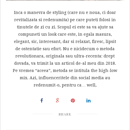
Inca o manevra de styling (care nu e noua, ci doar
revitalizata si redenumita) pe care puteti folosi in
tinutele de zi cu zi. Scopul ei este sa va ajute sa
compuneti un look care este, in egala masura,
elegant, sic, interesant, dar si relaxat, firesc, lipsit
de ostentatie sau efort. Nu e nicidecum o metoda
revolutionara, originala sau ultra-recenta: drept
dovada, va trimit la un articol de-al meu din 2018.
Pe vremea “aceea”, metoda se intitula the high-low
mix. Azi, influenceritele din social media au
redenumit-o, pentru ca… well,
SHARE