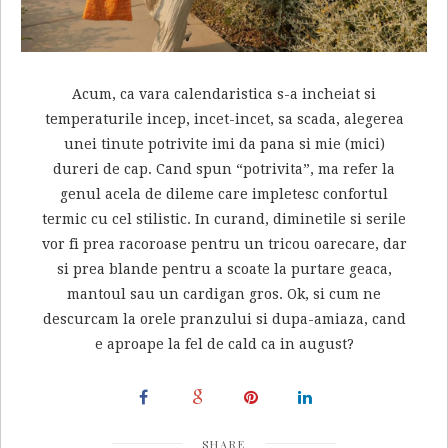
Acum, ca vara calendaristica s-a incheiat si
temperaturile incep, incet-incet, sa scada, alegerea
unei tinute potrivite imi da pana si mie (mici)
dureri de cap. Cand spun “potrivita”, ma refer la
genul acela de dileme care impletesc confortul
termic cu cel stilistic. In curand, diminetile si serile
vor fi prea racoroase pentru un tricou oarecare, dar
si prea blande pentru a scoate la purtare geaca,
mantoul sau un cardigan gros. Ok, si cum ne
descurcam la orele pranzului si dupa-amiaza, cand
e aproape la fel de cald ca in august?
SHARE