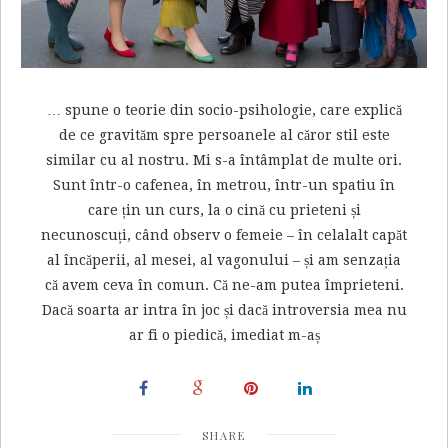
… spune o teorie din socio-psihologie, care explică
de ce gravităm spre persoanele al căror stil este
similar cu al nostru. Mi s-a întâmplat de multe ori.
Sunt într-o cafenea, în metrou, într-un spatiu în
care țin un curs, la o cină cu prieteni și
necunoscuți, când observ o femeie – în celalalt capăt
al încăperii, al mesei, al vagonului – și am senzația
că avem ceva în comun. Că ne-am putea împrieteni.
Dacă soarta ar intra în joc și dacă introversia mea nu
ar fi o piedică, imediat m-aș
SHARE