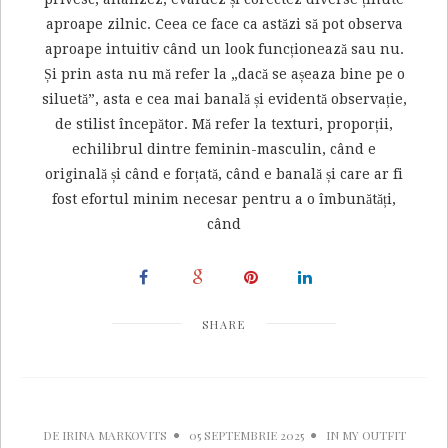
aproape zilnic. Ceea ce face ca astăzi să pot observa
aproape intuitiv când un look funcționează sau nu.
Și prin asta nu mă refer la „dacă se așeaza bine pe o
siluetă”, asta e cea mai banală și evidentă observație,
de stilist începător. Mă refer la texturi, proporții,
echilibrul dintre feminin-masculin, când e
originală și când e forțată, când e banală și care ar fi
fost efortul minim necesar pentru a o îmbunătăți,
când
SHARE
DE
IRINA MARKOVITS
05 SEPTEMBRIE 2025
IN
MY OUTFIT