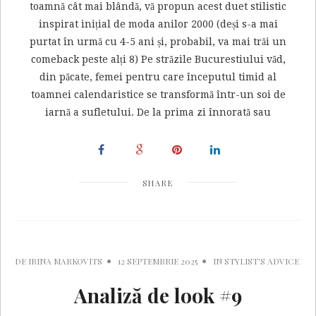
toamnă cât mai blândă, vă propun acest duet stilistic
inspirat inițial de moda anilor 2000 (deși s-a mai
purtat în urmă cu 4-5 ani și, probabil, va mai trăi un
comeback peste alți 8) Pe străzile Bucurestiului văd,
din păcate, femei pentru care începutul timid al
toamnei calendaristice se transformă într-un soi de
iarnă a sufletului. De la prima zi înnorată sau
SHARE
DE
IRINA MARKOVITS
12 SEPTEMBRIE 2025
IN
STYLIST'S ADVICE
Analiză de look #9