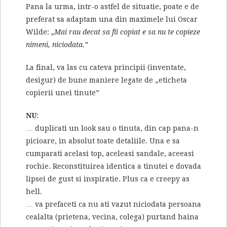
Pana la urma, intr-o astfel de situatie, poate e de
preferat sa adaptam una din maximele lui Oscar
Wilde:
„Mai rau decat sa fii copiat e sa nu te copieze
nimeni, niciodata.”
La final, va las cu cateva principii (inventate,
desigur) de bune maniere legate de „eticheta
copierii unei tinute”
NU
:
… duplicati un look sau o tinuta, din cap pana-n
picioare, in absolut toate detaliile. Una e sa
cumparati acelasi top, aceleasi sandale, aceeasi
rochie. Reconstituirea identica a tinutei e dovada
lipsei de gust si inspiratie. Plus ca e creepy as
hell.
… va prefaceti ca nu ati vazut niciodata persoana
cealalta (prietena, vecina, colega) purtand haina