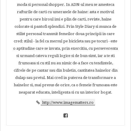
moda si personal shopper. In ADN-ul meu se amesteca
rafturile de carti cu umerasele de haine: asta e motivul
pentru care biroul imi e plin de carti, reviste, haine
colorate si pantofi splendizi. Prin Style Diary si munca de
stilist personal transmit femeilor doua principii in care
cred: stilul - la fel ca mersul pe bicicleta sau pe tocuri - este
o aptitudine care se invata, prin exercitiu, cu perseverenta
si urmand cateva reguli logice si de bun-simt, iar a te sti
frumoasa si cu stil nu au nimic de-a face cu tendintele,
cifrele de pe cantar sau din buletin, cantitatea hainelor din
dulap sau pretul. Mai cred in puterea de transformare a
hainelor si, mai presus de orice, ca o femeie frumoasa este
neaparat educata, inteligenta si cu un interior bogat.
http://www.imagematters.ro