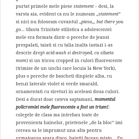
purtat primele mele piese
statement
– desi, la
varsta aia, evident ca nu le numeam „
statement
”
si nici nu foloseam cuvantul „
piesa
„,
but there you
go.
.. Sfanta Trinitate stilistica a adolescentei
mele era formata dintr-o pereche de jeansi
prespalati, taiati si cu talia inalta (astazi i-as
descrie drept
acid-wash si destroyed, cu silueta
mom
) si un tricou cropped in culori fluorescente
(trimise de un unchi care locuia la New York),
plus o pereche de bascheti dinpiele alba, cu
benzi laterale violet si verde smarald,
ornamentati cu sireturi in aceleasi doua culori.
Desi a durat doar cateva saptamani,
momentul
policromiei mele fluorescente a fost un trium
f:
colegele de clasa ma intrebau toate de
provenienta hainelor, prietenele „de la bloc” imi
cereau sa le imprumut una-alta pentru
urmatoarea seara disco, baietii faceau misto… Eu