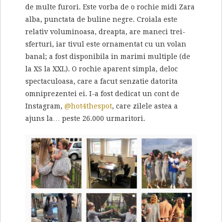
de multe furori. Este vorba de o rochie midi Zara
alba, punctata de buline negre. Croiala este
relativ voluminoasa, dreapta, are maneci trei-
sferturi, iar tivul este ornamentat cu un volan
banal; a fost disponibila in marimi multiple (de
la XS la XXL). O rochie aparent simpla, deloc
spectaculoasa, care a facut senzatie datorita
omniprezentei ei. I-a fost dedicat un cont de
Instagram,
@hot4thespot
, care zilele astea a
ajuns la… peste 26.000 urmaritori.