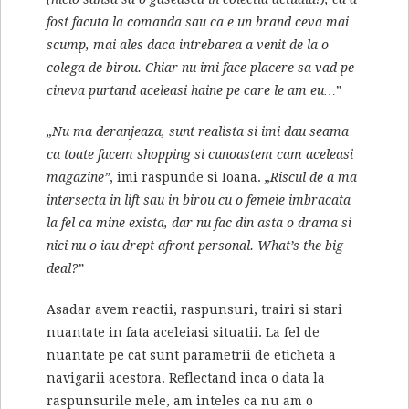
fost facuta la comanda sau ca e un brand ceva mai
scump, mai ales daca intrebarea a venit de la o
colega de birou. Chiar nu imi face placere sa vad pe
cineva purtand aceleasi haine pe care le am eu…”
„Nu ma deranjeaza, sunt realista si imi dau seama
ca toate facem shopping si cunoastem cam aceleasi
magazine”
, imi raspunde si Ioana.
„Riscul de a ma
intersecta in lift sau in birou cu o femeie imbracata
la fel ca mine exista, dar nu fac din asta o drama si
nici nu o iau drept afront personal. What’s the big
deal?”
Asadar avem reactii, raspunsuri, trairi si stari
nuantate in fata aceleiasi situatii. La fel de
nuantate pe cat sunt parametrii de eticheta a
navigarii acestora. Reflectand inca o data la
raspunsurile mele, am inteles ca nu am o