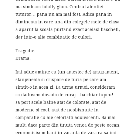
ma simteam totally glam. Centrul atentiei
tuturor… pana nu am mai fost. Adica pana in
dimineata in care una din colegele mele de clasa
a aparut la scoala purtand exact aceiasi bascheti,
dar intr-o alta combinatie de culori.
Tragedie.
Drama.
Imi aduc aminte cu (un amestec de) amuzament,
stanjeneala si crispare de furia pe care am
simtit-o in acea zi. La urma urmei, consideram
ca dadusem dovada de curaj – ba chiar tupeu! –
sa port acele haine atat de colorate, atat de
moderne si cool, atat de neobisnuite in
comparatie cu ale celorlalti adolescenti. Ba mai
mult, daca parte din tinuta venea de peste ocean,
economisisem bani in vacanta de vara ca sa imi