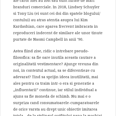
ale caror idei au fost sau sunt furate de mari
branduri comerciale. In 2018, Lindsey Schuyler
si Tony Liu (ei sunt cei doi din spatele blogului/
contului) au atras atentia asupra lui Kim
Kardashian, care aparea frecvent imbracata in
reproduceri indecent de similare ale unor tinute
purtate de Naomi Campbell in anii ’90.
Astea fiind zise, ridic o intrebare pseudo-
filosofica: sa fie oare inutila aceasta cautare a
originalitatii vestimentare? Ajunge vreuna din
noi, in contextul actual, sa se diferentieze cu
adevarat? Tind sa sprijin ideea inutilitatii, mai
ales pentru ca traim intr-o era si generatie a
„influentarii” continue, iar stilul individual a
ajuns sa fie moneda de schimb. Nu mai e o
surpriza cand consumatoarele-cumparatoarele
de orice varsta au drept unic obiectiv imitarea
totala – de la stylingul outfitului pana la machiaj,