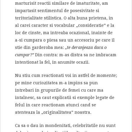
marturisit reactii similare de imaturitate, am
impartasit sentimentul de posesivitate si
teritorialitate stilistica. O alta buna prietena, in
al carei caracter si vocabular „consideratie” e la
loc de cinste, ma intreaba ocazional, inainte de
a-si cumpara o piesa sau un accesoriu pe care il
stie din garderoba mea:
„te deranjeaza daca o
cumpar?”
Din contra: m-as distra sa ne imbracam
intentionat la fel, in anumite ocazii.
Nu stiu cum reactionati voi in astfel de momente;
pe mine curiozitatea m-a impins sa pun
intrebari in grupurile de femei cu care ma
intalnesc, sa caut explicatii si exemple legate de
felul in care reactionam atunci cand se
atenteaza la „originalitatea” noastra.
Ca sa o dau in mondenitati, celebritatile nu sunt