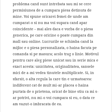
problema cand sunt intrebata sau mi se cere
permisiunea de a cumpara piesa detinuta de
mine. Voi spune oricarei femei de unde am
cumparat-o si nu ma voi supara cand apar
coincidente – mai ales daca e vorba de o piesa
generica, pe care oricine o poate cumpara din
mall sau online. Lucrurile se schimba cand la
mijloc e o piesa personalizata, o haina facuta pe
comanda si pe masura; acolo trag o linie. Motivul
pentru care aleg piese unicat sau in serie mica e
exact acesta: unicitatea, originalitatea, sansele
mici de a-mi vedea tinutele multiplicate. Si, in
sfarsit, o alta regula la care tin e urmatoarea:
indiferent cat de mult mi-ar placea o haina
purtata de o prietena, oricat de bine stiu ca mi s-
ar potrivi, nu mi-o voi cumpara si eu, o data ce
am vazut-o imbracata de ea.