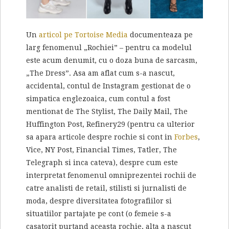
Un
articol pe Tortoise Media
documenteaza pe
larg fenomenul „Rochiei” – pentru ca modelul
este acum denumit, cu o doza buna de sarcasm,
„The Dress”. Asa am aflat cum s-a nascut,
accidental, contul de Instagram gestionat de o
simpatica englezoaica, cum contul a fost
mentionat de The Stylist, The Daily Mail, The
Huffington Post, Refinery29 (pentru ca ulterior
sa apara articole despre rochie si cont in
Forbes
,
Vice, NY Post, Financial Times, Tatler, The
Telegraph si inca cateva), despre cum este
interpretat fenomenul omniprezentei rochii de
catre analisti de retail, stilisti si jurnalisti de
moda, despre diversitatea fotografiilor si
situatiilor partajate pe cont (o femeie s-a
casatorit purtand aceasta rochie, alta a nascut