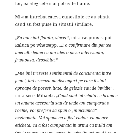
lor, isi aleg cele mai potrivite haine.
Mi-am intrebat cateva cunostinte ce au simtit
cand au fost puse in situatii similare.
„Eu ma simt flatata, sincer”
, mi-a raspuns rapid
Raluca pe whatsapp. „
E o confirmare din partea
unei alte femei ca am ales o piesa interesanta,
frumoasa, deosebita.”
„
Mie imi trezeste sentimentul de concurenta intre
femei, imi creeaza un disconfort pe care il simt
aproape de posesivitate, de gelozie sau de invidi
e”,
mi-a scris Mihaela.
„Cand sunt intrebata ce brand e
un anume accesoriu sau de unde am cumparat o
rochie, voi prefera sa spun o „minciunica”
nevinovata. Voi spune ca a fost cadou, ca nu are
eticheta, ca a fost cumparata in urma cu multi ani
(nicio sansa sa o gaseasca in colectia actuala!), ca a