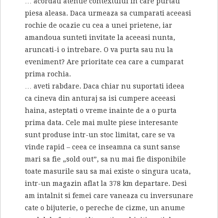
… acordati atentie contextului in care purtati
piesa aleasa. Daca urmeaza sa cumparati aceeasi
rochie de ocazie cu cea a unei prietene, iar
amandoua sunteti invitate la aceeasi nunta,
aruncati-i o intrebare. O va purta sau nu la
eveniment? Are prioritate cea care a cumparat
prima rochia.
… aveti rabdare. Daca chiar nu suportati ideea
ca cineva din anturaj sa isi cumpere aceeasi
haina, asteptati o vreme inainte de a o purta
prima data. Cele mai multe piese interesante
sunt produse intr-un stoc limitat, care se va
vinde rapid – ceea ce inseamna ca sunt sanse
mari sa fie „sold out”, sa nu mai fie disponibile
toate masurile sau sa mai existe o singura ucata,
intr-un magazin aflat la 378 km departare. Desi
am intalnit si femei care vaneaza cu inversunare
cate o bijuterie, o pereche de cizme, un anume