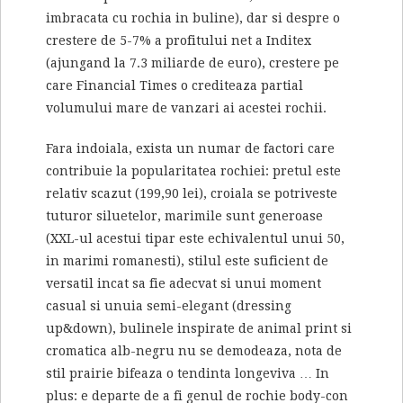
imbracata cu rochia in buline), dar si despre o
crestere de 5-7% a profitului net a Inditex
(ajungand la 7.3 miliarde de euro), crestere pe
care Financial Times o crediteaza partial
volumului mare de vanzari ai acestei rochii.
Fara indoiala, exista un numar de factori care
contribuie la popularitatea rochiei: pretul este
relativ scazut (199,90 lei), croiala se potriveste
tuturor siluetelor, marimile sunt generoase
(XXL-ul acestui tipar este echivalentul unui 50,
in marimi romanesti), stilul este suficient de
versatil incat sa fie adecvat si unui moment
casual si unuia semi-elegant (dressing
up&down), bulinele inspirate de animal print si
cromatica alb-negru nu se demodeaza, nota de
stil prairie bifeaza o tendinta longeviva … In
plus: e departe de a fi genul de rochie body-con