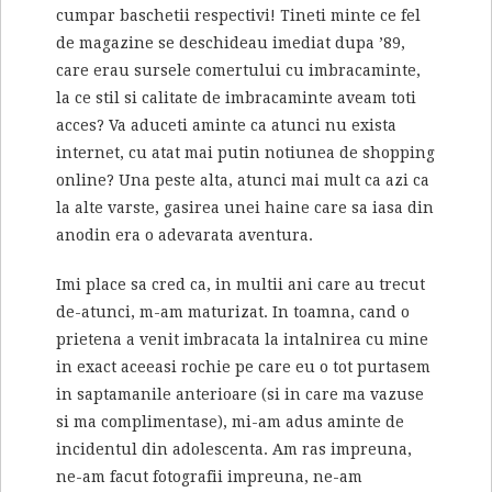
cumpar baschetii respectivi! Tineti minte ce fel
de magazine se deschideau imediat dupa ’89,
care erau sursele comertului cu imbracaminte,
la ce stil si calitate de imbracaminte aveam toti
acces? Va aduceti aminte ca atunci nu exista
internet, cu atat mai putin notiunea de shopping
online? Una peste alta, atunci mai mult ca azi ca
la alte varste, gasirea unei haine care sa iasa din
anodin era o adevarata aventura.
Imi place sa cred ca, in multii ani care au trecut
de-atunci, m-am maturizat. In toamna, cand o
prietena a venit imbracata la intalnirea cu mine
in exact aceeasi rochie pe care eu o tot purtasem
in saptamanile anterioare (si in care ma vazuse
si ma complimentase), mi-am adus aminte de
incidentul din adolescenta. Am ras impreuna,
ne-am facut fotografii impreuna, ne-am