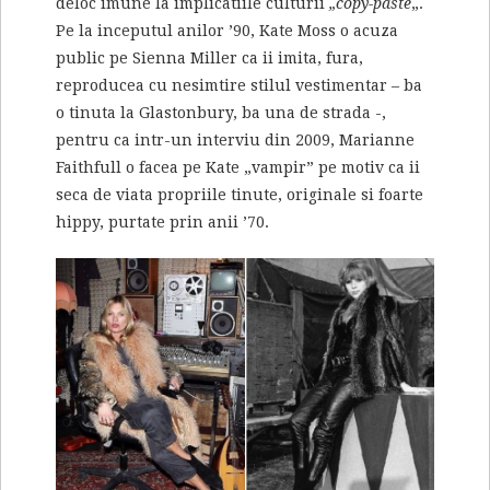
deloc imune la implicatiile culturii
„copy-paste
„.
Pe la inceputul anilor ’90, Kate Moss o acuza
public pe Sienna Miller ca ii imita, fura,
reproducea cu nesimtire stilul vestimentar – ba
o tinuta la Glastonbury, ba una de strada -,
pentru ca intr-un interviu din 2009, Marianne
Faithfull o facea pe Kate „vampir” pe motiv ca ii
seca de viata propriile tinute, originale si foarte
hippy, purtate prin anii ’70.