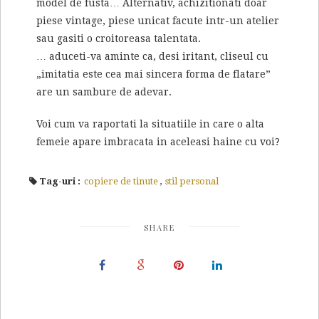
model de fusta… Alternativ, achizitionati doar
piese vintage, piese unicat facute intr-un atelier
sau gasiti o croitoreasa talentata.
… aduceti-va aminte ca, desi iritant, cliseul cu
„imitatia este cea mai sincera forma de flatare”
are un sambure de adevar.
Voi cum va raportati la situatiile in care o alta
femeie apare imbracata in aceleasi haine cu voi?
Tag-uri :
copiere de tinute
,
stil personal
SHARE