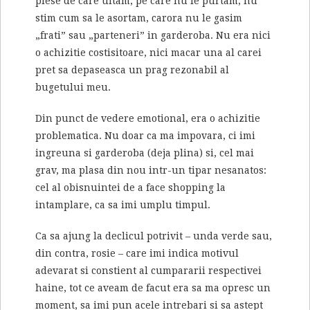
piese de care uitam, pe care nu le purtam, nu
stim cum sa le asortam, carora nu le gasim
„frati” sau „parteneri” in garderoba. Nu era nici
o achizitie costisitoare, nici macar una al carei
pret sa depaseasca un prag rezonabil al
bugetului meu.
Din punct de vedere emotional, era o achizitie
problematica. Nu doar ca ma impovara, ci imi
ingreuna si garderoba (deja plina) si, cel mai
grav, ma plasa din nou intr-un tipar nesanatos:
cel al obisnuintei de a face shopping la
intamplare, ca sa imi umplu timpul.
Ca sa ajung la declicul potrivit – unda verde sau,
din contra, rosie – care imi indica motivul
adevarat si constient al cumpararii respectivei
haine, tot ce aveam de facut era sa ma opresc un
moment, sa imi pun acele intrebari si sa astept