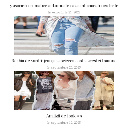
5 asocieri cromatice autumnale ca sa inlocuiesti neutrele
In octombrie 21, 2025
Rochia de vară + jeanși: asocierea cool a acestei toamne
In septembrie 20, 2025
Analiză de look #9
In septembrie 12, 2025