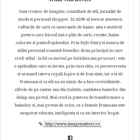
Sunt creator de imagine, consultant de stil, jurnalist de
moda si personal shopper. In ADN-ul meu se amesteca
rafturile de carti cu umerasele de haine: asta e motivul
pentru care biroul imi e plin de carti, reviste, haine
colorate si pantofi splendizi. Prin Style Diary si munca de
stilist personal transmit femeilor doua principii in care
cred: stilul - la fel ca mersul pe bicicleta sau pe tocuri - este
o aptitudine care se invata, prin exercitiu, cu perseverenta
si urmand cateva reguli logice si de bun-simt, iar a te sti
frumoasa si cu stil nu au nimic de-a face cu tendintele,
cifrele de pe cantar sau din buletin, cantitatea hainelor din
dulap sau pretul. Mai cred in puterea de transformare a
hainelor si, mai presus de orice, ca o femeie frumoasa este
neaparat educata, inteligenta si cu un interior bogat.
http://www.imagematters.ro