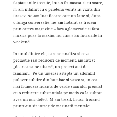
Saptamanile trecute, intr-o frumoasa zi cu soare,
m-am intalnit cu o prietena venita in vizita din
Brasov. Ne-am luat fiecare cate un latte si, dupa
o lunga conversatie, ne-am hotarat sa trecem
prin cateva magazine – fara aglomeratie si fara
muzica pusa la maxim, nu cum stau lucrurile in
weekend.
In unul dintre ele, care semnaliza si ceva
promotie sau reduceri de moment, am intrat
„doar ca sa ne uitam”, un pretext atat de
familiar… Pe un umeras astepta un adorabil
pulover subtire din bumbac si vascoza, in cea
mai frumoasa nuanta de verde smarald, premiat
cu o reducere substantiala pe motiv ca la subrat
avea un mic defect. M-am trezit, brusc, trecand
printr-un sir intreg de masinatii mentale: