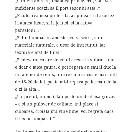
„Suntem abia la jumatatea primaverii, voi avea
suficiente ocazii sa il port sezonul asta..”
„E culoarea mea preferata, as putea sa il asortez
la atatea fuste, si la jeansi, si la cativa
pantaloni…”
„E din bumbac in amestec cu vascoza, sunt
materiale naturale, e usor de intretinut, iar
textura e atat de fina!”
„E adevarat ca are defectul acesta la subrat – dar
e doar o mica gaura, o pot repara eu sau il duc la
un atelier de retus; nu are cum sa coste mai mult
de 15-20 de lei, poate mi-l repara pe loc sau de la
o zi la alta…”
„Iar pretul, nu mai dau peste un deal asa grozav
– e si un pulover de calitate, imi place si
culoarea, croiala imi vine bine, voi regreta daca
il las necumparat!”