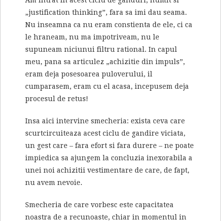
Am intrat in acest ciclu de ganduri, numit si
„justification thinking”, fara sa imi dau seama.
Nu inseamna ca nu eram constienta de ele, ci ca
le hraneam, nu ma impotriveam, nu le
supuneam niciunui filtru rational. In capul
meu, pana sa articulez „achizitie din impuls”,
eram deja posesoarea puloverului, il
cumparasem, eram cu el acasa, incepusem deja
procesul de retus!
Insa aici intervine smecheria: exista ceva care
scurtcircuiteaza acest ciclu de gandire viciata,
un gest care – fara efort si fara durere – ne poate
impiedica sa ajungem la concluzia inexorabila a
unei noi achizitii vestimentare de care, de fapt,
nu avem nevoie.
Smecheria de care vorbesc este capacitatea
noastra de a recunoaste, chiar in momentul in