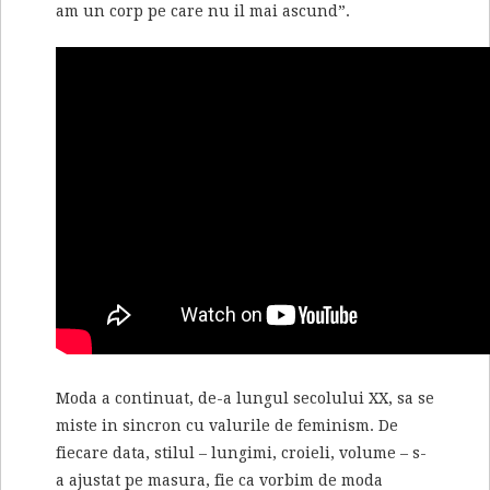
am un corp pe care nu il mai ascund”.
Moda a continuat, de-a lungul secolului XX, sa se
miste in sincron cu valurile de feminism. De
fiecare data, stilul – lungimi, croieli, volume – s-
a ajustat pe masura, fie ca vorbim de moda