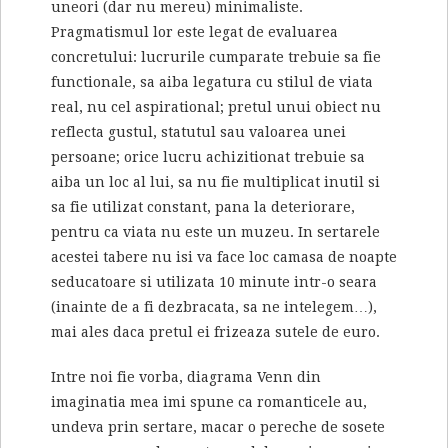
uneori (dar nu mereu) minimaliste.
Pragmatismul lor este legat de evaluarea
concretului: lucrurile cumparate trebuie sa fie
functionale, sa aiba legatura cu stilul de viata
real, nu cel aspirational; pretul unui obiect nu
reflecta gustul, statutul sau valoarea unei
persoane; orice lucru achizitionat trebuie sa
aiba un loc al lui, sa nu fie multiplicat inutil si
sa fie utilizat constant, pana la deteriorare,
pentru ca viata nu este un muzeu. In sertarele
acestei tabere nu isi va face loc camasa de noapte
seducatoare si utilizata 10 minute intr-o seara
(inainte de a fi dezbracata, sa ne intelegem…),
mai ales daca pretul ei frizeaza sutele de euro.
Intre noi fie vorba, diagrama Venn din
imaginatia mea imi spune ca romanticele au,
undeva prin sertare, macar o pereche de sosete