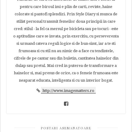
pentru care biroul imi e plin de carti, reviste, haine
colorate si pantofi splendizi. Prin Style Diary si munca de
stilist personal transmit femeilor doua principii in care
cred: stilul - la fel ca mersul pe bicicleta sau pe tocuri - este
o aptitudine care se invata, prin exercitiu, cu perseverenta
si urmand cateva reguli logice si de bun-simt, iar a te sti
frumoasa si cu stil nu au nimic de-a face cu tendintele,
cifrele de pe cantar sau din buletin, cantitatea hainelor din
dulap sau pretul. Mai cred in puterea de transformare a
hainelor si, mai presus de orice, ca o femeie frumoasa este
neaparat educata, inteligenta si cu un interior bogat.
http://www.imagematters.ro
POSTARI ASEMANATOARE