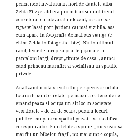
permanent invaluita in nori de dantela alba.
Zelda Fitzgerald era promotoarea unui trend
considerat cu adevarat indecent, in care
de
rigueur
lasai port-jartiera cat mai vizibila, asa
cum apare in fotografia de mai sus stanga (e
chiar Zelda in fotografie, btw). Nu in ultimul
rand, femeile incep sa poarte pijamale cu
pantaloni largi, drept „tinute de casa”, atunci
cand primeau musafiri si socializau in spatiile
private.
Analizand moda vremii din perspectiva sociala,
lucrurile sunt corelate: pe masura ce femeile se
emancipeaza si ocupa un alt loc in societate,
vesmintele – de zi, de seara, pentru locuri
publice sau pentru spatiul privat – se modifica
corespunzator. E un fel de a spune: „nu vreau sa
mai fiu un bibelou fragil, nu mai sunt o copila,