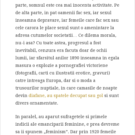
parte, somnul este cea mai inocenta activitate. Pe
de alta parte, in pat oamenii fac sex, iar sexul
inseamna depravare, iar femeile care fac sex sau
cele carora le place sexul sunt o amenintare la
adresa cutumelor societatii… Ce dilema morala,
nu-i asa? Cu toate astea, progresul a fost
inevitabil, cenzura era facuta doar de ochii
lumii, iar sfarsitul anilor 1890 inseamna in egala
masura o explozie a pornografiei victoriene
(fotografii, carti cu ilustratii erotice, gravuri)
catre intreaga Europa, dar si o moda a
trusourilor nuptiale, in care camasile de noapte
devin
diafane, au spatele decupat sau gol
si sunt
divers ornamentate.
In paralel, au aparut sufragetele si primele
indicii ale emanciparii feminine, e prea devreme
sa ii spunem „feminism”. Dar prin 1920 femeile