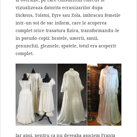
si oversize, pe care constientul colectiv le
vizualizeaza datorita ecranizarilor dupa
Dickens, Tolstoi, Eyre sau Zola, imbracau femeile
intr-un soi de sac inform, care le acoperea
complet orice trasatura fizica, transformandu-le
in pseudo-copii: bratele, umerii, sanii,
genunchii, gleznele, spatele, totul era acoperit
complet.
Iar apoi, pentru ca nu degeaba asociem Franta