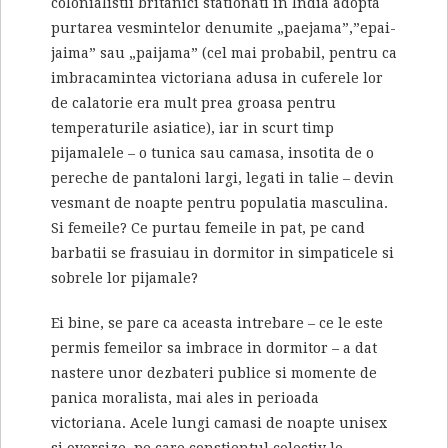
colonialistii britanici stationati in India adopta
purtarea vesmintelor denumite „paejama”,”epai-
jaima” sau „paijama” (cel mai probabil, pentru ca
imbracamintea victoriana adusa in cuferele lor
de calatorie era mult prea groasa pentru
temperaturile asiatice), iar in scurt timp
pijamalele – o tunica sau camasa, insotita de o
pereche de pantaloni largi, legati in talie – devin
vesmant de noapte pentru populatia masculina.
Si femeile? Ce purtau femeile in pat, pe cand
barbatii se frasuiau in dormitor in simpaticele si
sobrele lor pijamale?
Ei bine, se pare ca aceasta intrebare – ce le este
permis femeilor sa imbrace in dormitor – a dat
nastere unor dezbateri publice si momente de
panica moralista, mai ales in perioada
victoriana. Acele lungi camasi de noapte unisex