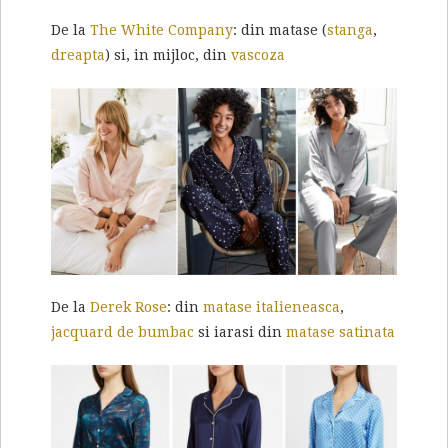
De la
The White Company
: din matase (
stanga
,
dreapta
) si, in mijloc, din
vascoza
De la
Derek Rose
: din
matase italieneasca
,
jacquard de bumbac
si iarasi din
matase satinata