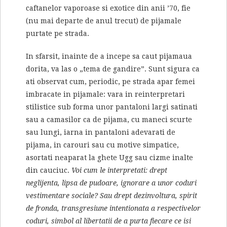
caftanelor vaporoase si exotice din anii ’70, fie
(nu mai departe de anul trecut) de pijamale
purtate pe strada.
In sfarsit, inainte de a incepe sa caut pijamaua
dorita, va las o „tema de gandire”. Sunt sigura ca
ati observat cum, periodic, pe strada apar femei
imbracate in pijamale: vara in reinterpretari
stilistice sub forma unor pantaloni largi satinati
sau a camasilor ca de pijama, cu maneci scurte
sau lungi, iarna in pantaloni adevarati de
pijama, in carouri sau cu motive simpatice,
asortati neaparat la ghete Ugg sau cizme inalte
din cauciuc.
Voi cum le interpretati: drept
neglijenta, lipsa de pudoare, ignorare a unor coduri
vestimentare sociale? Sau drept dezinvoltura, spirit
de fronda, transgresiune intentionata a respectivelor
coduri, simbol al libertatii de a purta fiecare ce isi