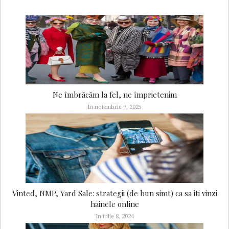
Ne îmbrăcăm la fel, ne împrietenim
In noiembrie 7, 2025
Vinted, NMP, Yard Sale: strategii (de bun simt) ca sa iti vinzi
hainele online
In iulie 8, 2024