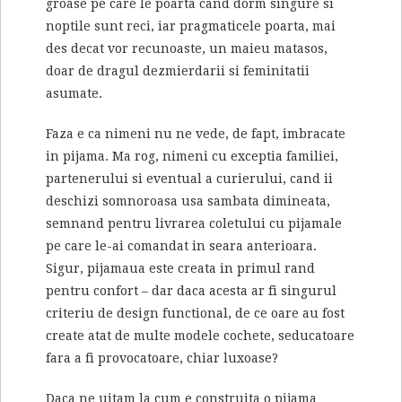
groase pe care le poarta cand dorm singure si
noptile sunt reci, iar pragmaticele poarta, mai
des decat vor recunoaste, un maieu matasos,
doar de dragul dezmierdarii si feminitatii
asumate.
Faza e ca nimeni nu ne vede, de fapt, imbracate
in pijama. Ma rog, nimeni cu exceptia familiei,
partenerului si eventual a curierului, cand ii
deschizi somnoroasa usa sambata dimineata,
semnand pentru livrarea coletului cu pijamale
pe care le-ai comandat in seara anterioara.
Sigur, pijamaua este creata in primul rand
pentru confort – dar daca acesta ar fi singurul
criteriu de design functional, de ce oare au fost
create atat de multe modele cochete, seducatoare
fara a fi provocatoare, chiar luxoase?
Daca ne uitam la cum e construita o pijama