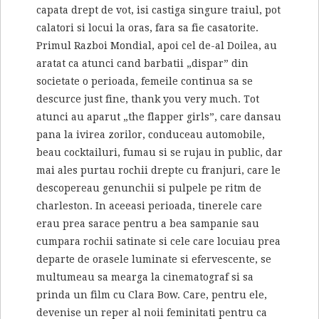
capata drept de vot, isi castiga singure traiul, pot
calatori si locui la oras, fara sa fie casatorite.
Primul Razboi Mondial, apoi cel de-al Doilea, au
aratat ca atunci cand barbatii „dispar” din
societate o perioada, femeile continua sa se
descurce just fine, thank you very much. Tot
atunci au aparut „the flapper girls”, care dansau
pana la ivirea zorilor, conduceau automobile,
beau cocktailuri, fumau si se rujau in public, dar
mai ales purtau rochii drepte cu franjuri, care le
descopereau genunchii si pulpele pe ritm de
charleston. In aceeasi perioada, tinerele care
erau prea sarace pentru a bea sampanie sau
cumpara rochii satinate si cele care locuiau prea
departe de orasele luminate si efervescente, se
multumeau sa mearga la cinematograf si sa
prinda un film cu Clara Bow. Care, pentru ele,
devenise un reper al noii feminitati pentru ca