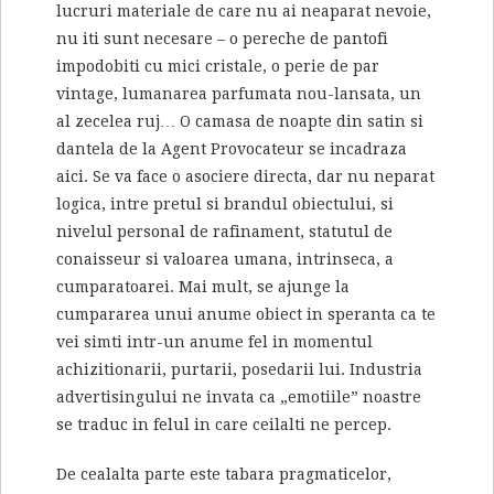
lucruri materiale de care nu ai neaparat nevoie,
nu iti sunt necesare – o pereche de pantofi
impodobiti cu mici cristale, o perie de par
vintage, lumanarea parfumata nou-lansata, un
al zecelea ruj… O camasa de noapte din satin si
dantela de la Agent Provocateur se incadraza
aici. Se va face o asociere directa, dar nu neparat
logica, intre pretul si brandul obiectului, si
nivelul personal de rafinament, statutul de
conaisseur si valoarea umana, intrinseca, a
cumparatoarei. Mai mult, se ajunge la
cumpararea unui anume obiect in speranta ca te
vei simti intr-un anume fel in momentul
achizitionarii, purtarii, posedarii lui. Industria
advertisingului ne invata ca „emotiile” noastre
se traduc in felul in care ceilalti ne percep.
De cealalta parte este tabara pragmaticelor,