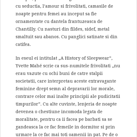
cu seductia, l’amour si frivolitati, camasile de
noapte pentru femei au inceput sa fie
ornamentate cu dantela frantuzeasca de
Chantilly. Cu nasturi din fildes, sidef, metal
smaltuit sau abanos. Cu panglici satinate si din
catifea.
In eseul ei intitulat „A History of Sleepwear”,
Yvette Mahé scrie ca sus-numitele frivolitati „nu
erau vazute cu ochi buni de catre stalpii
societatii, care interpretau aceste extravagante
feminine drept semn al depravarii lor morale,
contrare celor mai inalte principii ale pudicitatii
timpurilor”. Cu alte cuvinte, lenjeria de noapte
devenea o chestiune incomoda legata de
moralitate, pentru ca ii facea pe barbati sa se
gandeasca la ce fac femeile in dormitor si prin
urmare la ce fac mai toti oamenii in pat. Pe de o