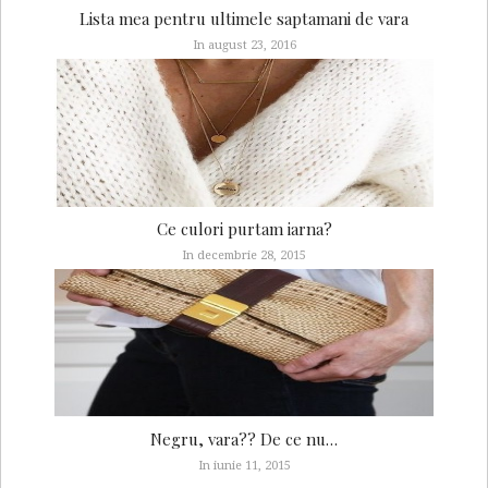
Lista mea pentru ultimele saptamani de vara
In august 23, 2016
Ce culori purtam iarna?
In decembrie 28, 2015
Negru, vara?? De ce nu…
In iunie 11, 2015