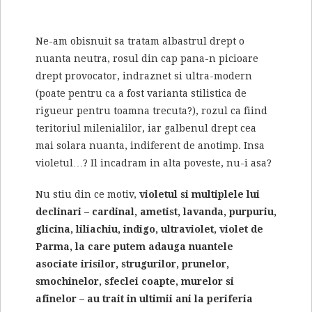
Ne-am obisnuit sa tratam albastrul drept o
nuanta neutra, rosul din cap pana-n picioare
drept provocator, indraznet si ultra-modern
(poate pentru ca a fost varianta stilistica de
rigueur pentru toamna trecuta?), rozul ca fiind
teritoriul milenialilor, iar galbenul drept cea
mai solara nuanta, indiferent de anotimp. Insa
violetul…? Il incadram in alta poveste, nu-i asa?
Nu stiu din ce motiv,
violetul si multiplele lui
declinari – cardinal, ametist, lavanda, purpuriu,
glicina, liliachiu, indigo, ultraviolet, violet de
Parma, la care putem adauga nuantele
asociate irisilor, strugurilor, prunelor,
smochinelor, sfeclei coapte, murelor si
afinelor – au trait in ultimii ani la periferia