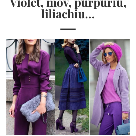
Violet, mov, purpuriu,
liliachiu…