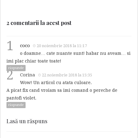
2 comentarii la acest post
1
coco
20 noiembrie 2018 la 11:17
o doamne… cate nuante sunt! habar nu aveam… si
imi plac chiar toate toate!
răspunde
2
Corina
22 noiembrie 2018 la 15:35
Wow! Un articol cu atata culoare.
A picat fix cand vroiam sa imi comand o pereche de
pantofi violet.
răspunde
Lasă un răspuns