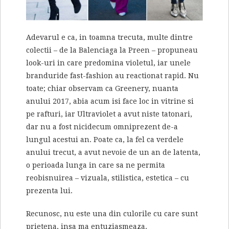
Adevarul e ca, in toamna trecuta, multe dintre
colectii – de la Balenciaga la Preen – propuneau
look-uri in care predomina violetul, iar unele
branduride fast-fashion au reactionat rapid. Nu
toate; chiar observam ca Greenery, nuanta
anului 2017, abia acum isi face loc in vitrine si
pe rafturi, iar Ultraviolet a avut niste tatonari,
dar nu a fost nicidecum omniprezent de-a
lungul acestui an. Poate ca, la fel ca verdele
anului trecut, a avut nevoie de un an de latenta,
o perioada lunga in care sa ne permita
reobisnuirea – vizuala, stilistica, estetica – cu
prezenta lui.
Recunosc, nu este una din culorile cu care sunt
prietena, insa ma entuziasmeaza.