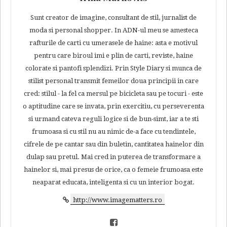
Sunt creator de imagine, consultant de stil, jurnalist de
moda si personal shopper. In ADN-ul meu se amesteca
rafturile de carti cu umerasele de haine: asta e motivul
pentru care biroul imi e plin de carti, reviste, haine
colorate si pantofi splendizi. Prin Style Diary si munca de
stilist personal transmit femeilor doua principii in care
cred: stilul - la fel ca mersul pe bicicleta sau pe tocuri - este
o aptitudine care se invata, prin exercitiu, cu perseverenta
si urmand cateva reguli logice si de bun-simt, iar a te sti
frumoasa si cu stil nu au nimic de-a face cu tendintele,
cifrele de pe cantar sau din buletin, cantitatea hainelor din
dulap sau pretul. Mai cred in puterea de transformare a
hainelor si, mai presus de orice, ca o femeie frumoasa este
neaparat educata, inteligenta si cu un interior bogat.
http://www.imagematters.ro