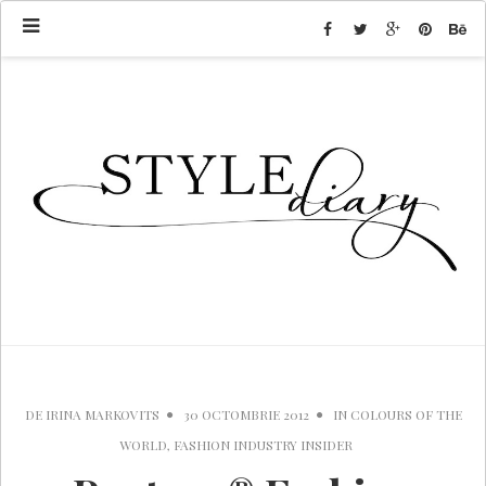
DE
IRINA MARKOVITS
30 OCTOMBRIE 2012
IN
COLOURS OF THE
WORLD
,
FASHION INDUSTRY INSIDER