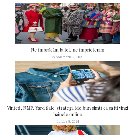
Ne îmbrăcăm la fel, ne împrietenim
In noiembrie 7, 2025
Vinted, NMP, Yard Sale: strategii (de bun simt) ca sa iti vinzi
hainele online
In iulie 8, 2024