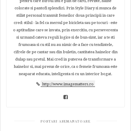
pentru care biroul imi e plin de carti, reviste, haine
colorate si pantofi splendizi. Prin Style Diary si munca de
stilist personal transmit femeilor doua principii in care
cred: stilul - la fel ca mersul pe bicicleta sau pe tocuri - este
o aptitudine care se invata, prin exercitiu, cu perseverenta
si urmand cateva reguli logice si de bun-simt, iar a te sti
frumoasa si cu stil nu au nimic de-a face cu tendintele,
cifrele de pe cantar sau din buletin, cantitatea hainelor din
dulap sau pretul. Mai cred in puterea de transformare a
hainelor si, mai presus de orice, ca o femeie frumoasa este
neaparat educata, inteligenta si cu un interior bogat.
http://www.imagematters.ro
POSTARI ASEMANATOARE