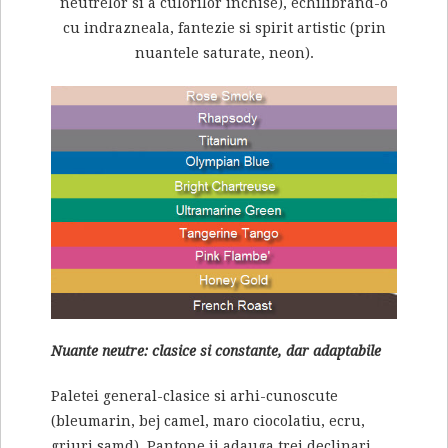
neutrelor si a culorilor inchise), echilibrand-o
cu indrazneala, fantezie si spirit artistic (prin
nuantele saturate, neon).
Nuante neutre: clasice si constante, dar adaptabile
Paletei general-clasice si arhi-cunoscute
(bleumarin, bej camel, maro ciocolatiu, ecru,
griuri samd), Pantone ii adauga trei declinari