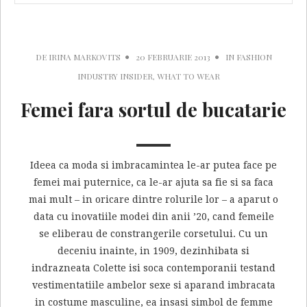
DE
IRINA MARKOVITS
20 FEBRUARIE 2013
IN
FASHION
INDUSTRY INSIDER
,
WHAT TO WEAR
Femei fara sortul de bucatarie
Ideea ca moda si imbracamintea le-ar putea face pe
femei mai puternice, ca le-ar ajuta sa fie si sa faca
mai mult – in oricare dintre rolurile lor – a aparut o
data cu inovatiile modei din anii ’20, cand femeile
se eliberau de constrangerile corsetului. Cu un
deceniu inainte, in 1909, dezinhibata si
indrazneata Colette isi soca contemporanii testand
vestimentatiile ambelor sexe si aparand imbracata
in costume masculine, ea insasi simbol de femme