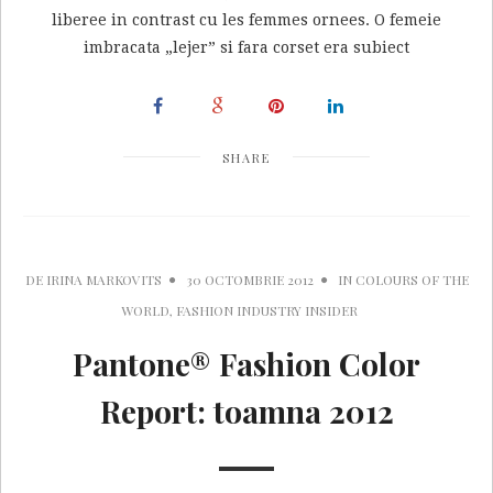
liberee in contrast cu les femmes ornees. O femeie
imbracata „lejer” si fara corset era subiect
SHARE
DE
IRINA MARKOVITS
30 OCTOMBRIE 2012
IN
COLOURS OF THE
WORLD
,
FASHION INDUSTRY INSIDER
Pantone® Fashion Color
Report: toamna 2012