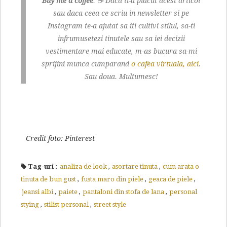
Buy me a coffee
. ☕ Daca ti-a placut acest articol
sau daca ceea ce scriu in newsletter si pe
Instagram te-a ajutat sa iti cultivi stilul, sa-ti
infrumusetezi tinutele sau sa iei decizii
vestimentare mai educate, m-as bucura sa-mi
sprijini munca cumparand
o cafea virtuala, aici
.
Sau doua. Multumesc!
Credit foto: Pinterest
Tag-uri :
analiza de look
,
asortare tinuta
,
cum arata o
tinuta de bun gust
,
fusta maro din piele
,
geaca de piele
,
jeansi albi
,
paiete
,
pantaloni din stofa de lana
,
personal
stying
,
stilist personal
,
street style