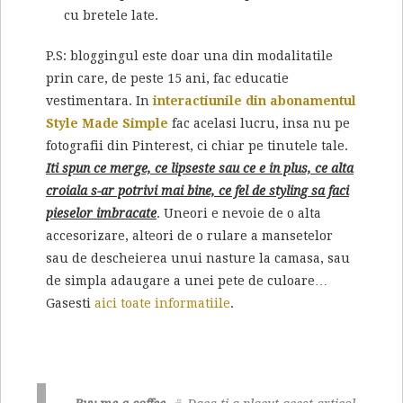
cu bretele late.
P.S: bloggingul este doar una din modalitatile
prin care, de peste 15 ani, fac educatie
vestimentara. In
interactiunile din abonamentul
Style Made Simple
fac acelasi lucru, insa nu pe
fotografii din Pinterest, ci chiar pe tinutele tale.
Iti spun ce merge, ce lipseste sau ce e in plus, ce alta
croiala s-ar potrivi mai bine, ce fel de styling sa faci
pieselor imbracate
. Uneori e nevoie de o alta
accesorizare, alteori de o rulare a mansetelor
sau de descheierea unui nasture la camasa, sau
de simpla adaugare a unei pete de culoare…
Gasesti
aici toate informatiile
.