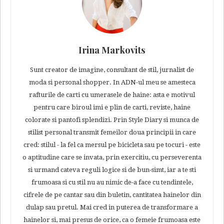
Irina Markovits
Sunt creator de imagine, consultant de stil, jurnalist de
moda si personal shopper. In ADN-ul meu se amesteca
rafturile de carti cu umerasele de haine: asta e motivul
pentru care biroul imi e plin de carti, reviste, haine
colorate si pantofi splendizi. Prin Style Diary si munca de
stilist personal transmit femeilor doua principii in care
cred: stilul - la fel ca mersul pe bicicleta sau pe tocuri - este
o aptitudine care se invata, prin exercitiu, cu perseverenta
si urmand cateva reguli logice si de bun-simt, iar a te sti
frumoasa si cu stil nu au nimic de-a face cu tendintele,
cifrele de pe cantar sau din buletin, cantitatea hainelor din
dulap sau pretul. Mai cred in puterea de transformare a
hainelor si, mai presus de orice, ca o femeie frumoasa este