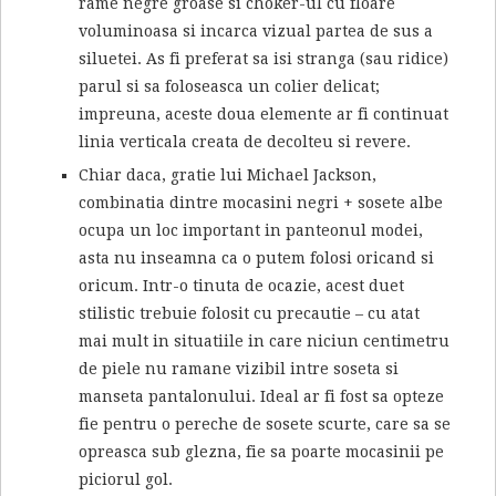
rame negre groase si choker-ul cu floare
voluminoasa si incarca vizual partea de sus a
siluetei. As fi preferat sa isi stranga (sau ridice)
parul si sa foloseasca un colier delicat;
impreuna, aceste doua elemente ar fi continuat
linia verticala creata de decolteu si revere.
Chiar daca, gratie lui Michael Jackson,
combinatia dintre mocasini negri + sosete albe
ocupa un loc important in panteonul modei,
asta nu inseamna ca o putem folosi oricand si
oricum. Intr-o tinuta de ocazie, acest duet
stilistic trebuie folosit cu precautie – cu atat
mai mult in situatiile in care niciun centimetru
de piele nu ramane vizibil intre soseta si
manseta pantalonului. Ideal ar fi fost sa opteze
fie pentru o pereche de sosete scurte, care sa se
opreasca sub glezna, fie sa poarte mocasinii pe
piciorul gol.