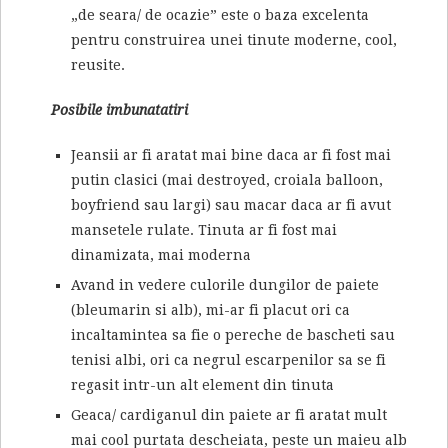
„de seara/ de ocazie” este o baza excelenta
pentru construirea unei tinute moderne, cool,
reusite.
Posibile imbunatatiri
Jeansii ar fi aratat mai bine daca ar fi fost mai
putin clasici (mai destroyed, croiala balloon,
boyfriend sau largi) sau macar daca ar fi avut
mansetele rulate. Tinuta ar fi fost mai
dinamizata, mai moderna
Avand in vedere culorile dungilor de paiete
(bleumarin si alb), mi-ar fi placut ori ca
incaltamintea sa fie o pereche de bascheti sau
tenisi albi, ori ca negrul escarpenilor sa se fi
regasit intr-un alt element din tinuta
Geaca/ cardiganul din paiete ar fi aratat mult
mai cool purtata descheiata, peste un maieu alb