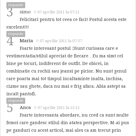
răspunde
3
simo
07 aprilie 2011 la 07:11
Felicitari pentru tot ceea ce faci! Postul acesta este
excelent!!!
răspunde
4
Maria
07 aprilie 2011 la 07:37
Foarte interesant postul :)Sunt curioasa care e
vestimentatia/stilul apreciat de fiecare…Eu ma simt cel
bine pe tocuri, indiferent de outfit. De obicei, in
combinatie cu rochii sau jeansi pe picior. Nu sunt genul
care poarta mai tot timpul incaltaminte inalta, inchisa,
cizme sau ghete, daca nu mai e frig afara. Abia astept sa
incalt pantofi.
răspunde
5
Anca
07 aprilie 2011 la 15:11
Foarte interesanta abordare, nu cred ca sunt multe
femei care gandesc stilul din atatea perspective. M-ai pus
pe ganduri cu acest articol, mai ales ca am trecut prin