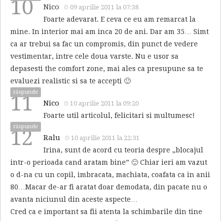
10
Nico
09 aprilie 2011 la 07:38
Foarte adevarat. E ceva ce eu am remarcat la
mine. In interior mai am inca 20 de ani. Dar am 35… Simt
ca ar trebui sa fac un compromis, din punct de vedere
vestimentar, intre cele doua varste. Nu e usor sa
depasesti the comfort zone, mai ales ca presupune sa te
evaluezi realistic si sa te accepti 🙂
răspunde
11
Nico
10 aprilie 2011 la 09:20
Foarte util articolul, felicitari si multumesc!
răspunde
12
Ralu
10 aprilie 2011 la 22:31
Irina, sunt de acord cu teoria despre „blocajul
intr-o perioada cand aratam bine” 🙂 Chiar ieri am vazut
o d-na cu un copil, imbracata, machiata, coafata ca in anii
80…Macar de-ar fi aratat doar demodata, din pacate nu o
avanta niciunul din aceste aspecte…
Cred ca e important sa fii atenta la schimbarile din tine