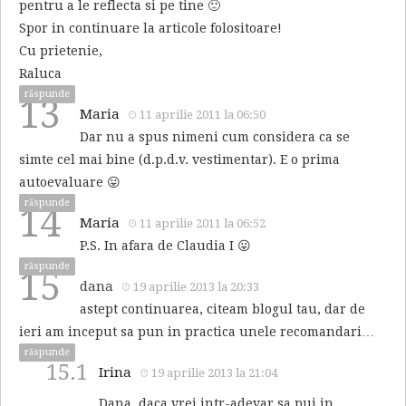
pentru a le reflecta si pe tine 🙂
Spor in continuare la articole folositoare!
Cu prietenie,
Raluca
răspunde
13
Maria
11 aprilie 2011 la 06:50
Dar nu a spus nimeni cum considera ca se
simte cel mai bine (d.p.d.v. vestimentar). E o prima
autoevaluare 😛
răspunde
14
Maria
11 aprilie 2011 la 06:52
P.S. In afara de Claudia I 😛
răspunde
15
dana
19 aprilie 2013 la 20:33
astept continuarea, citeam blogul tau, dar de
ieri am inceput sa pun in practica unele recomandari…
răspunde
15.1
Irina
19 aprilie 2013 la 21:04
Dana, daca vrei intr-adevar sa pui in