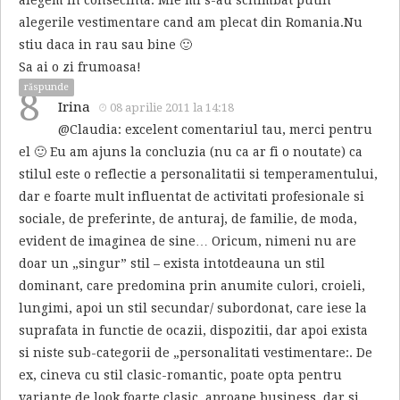
alegem in consecinta. Mie mi s-au schimbat putin
alegerile vestimentare cand am plecat din Romania.Nu
stiu daca in rau sau bine 🙂
Sa ai o zi frumoasa!
răspunde
8
Irina
08 aprilie 2011 la 14:18
@Claudia: excelent comentariul tau, merci pentru
el 🙂 Eu am ajuns la concluzia (nu ca ar fi o noutate) ca
stilul este o reflectie a personalitatii si temperamentului,
dar e foarte mult influentat de activitati profesionale si
sociale, de preferinte, de anturaj, de familie, de moda,
evident de imaginea de sine… Oricum, nimeni nu are
doar un „singur” stil – exista intotdeauna un stil
dominant, care predomina prin anumite culori, croieli,
lungimi, apoi un stil secundar/ subordonat, care iese la
suprafata in functie de ocazii, dispozitii, dar apoi exista
si niste sub-categorii de „personalitati vestimentare:. De
ex, cineva cu stil clasic-romantic, poate opta pentru
variante de look foarte clasic, aproape business, dar si