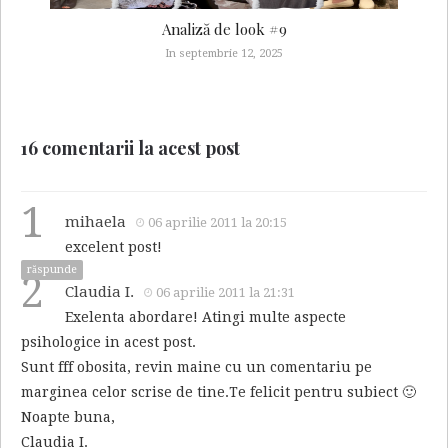
Analiză de look #9
In septembrie 12, 2025
16 comentarii la acest post
1
mihaela
06 aprilie 2011 la 20:15
excelent post!
răspunde
2
Claudia I.
06 aprilie 2011 la 21:31
Exelenta abordare! Atingi multe aspecte
psihologice in acest post.
Sunt fff obosita, revin maine cu un comentariu pe
marginea celor scrise de tine.Te felicit pentru subiect 🙂
Noapte buna,
Claudia I.