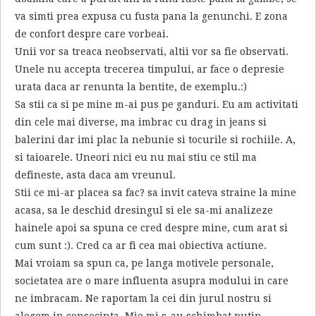
va simti prea expusa cu fusta pana la genunchi. E zona
de confort despre care vorbeai.
Unii vor sa treaca neobservati, altii vor sa fie observati.
Unele nu accepta trecerea timpului, ar face o depresie
urata daca ar renunta la bentite, de exemplu.:)
Sa stii ca si pe mine m-ai pus pe ganduri. Eu am activitati
din cele mai diverse, ma imbrac cu drag in jeans si
balerini dar imi plac la nebunie si tocurile si rochiile. A,
si taioarele. Uneori nici eu nu mai stiu ce stil ma
defineste, asta daca am vreunul.
Stii ce mi-ar placea sa fac? sa invit cateva straine la mine
acasa, sa le deschid dresingul si ele sa-mi analizeze
hainele apoi sa spuna ce cred despre mine, cum arat si
cum sunt :). Cred ca ar fi cea mai obiectiva actiune.
Mai vroiam sa spun ca, pe langa motivele personale,
societatea are o mare influenta asupra modului in care
ne imbracam. Ne raportam la cei din jurul nostru si