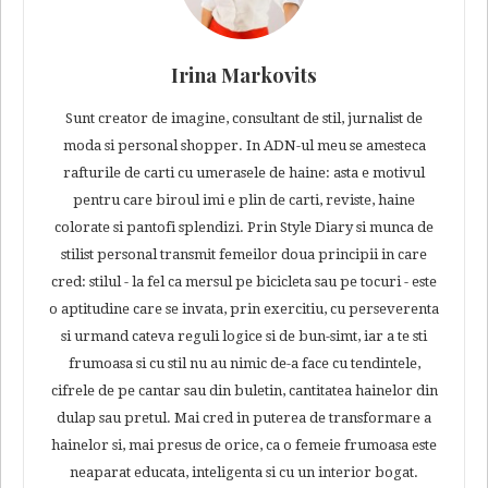
Irina Markovits
Sunt creator de imagine, consultant de stil, jurnalist de
moda si personal shopper. In ADN-ul meu se amesteca
rafturile de carti cu umerasele de haine: asta e motivul
pentru care biroul imi e plin de carti, reviste, haine
colorate si pantofi splendizi. Prin Style Diary si munca de
stilist personal transmit femeilor doua principii in care
cred: stilul - la fel ca mersul pe bicicleta sau pe tocuri - este
o aptitudine care se invata, prin exercitiu, cu perseverenta
si urmand cateva reguli logice si de bun-simt, iar a te sti
frumoasa si cu stil nu au nimic de-a face cu tendintele,
cifrele de pe cantar sau din buletin, cantitatea hainelor din
dulap sau pretul. Mai cred in puterea de transformare a
hainelor si, mai presus de orice, ca o femeie frumoasa este
neaparat educata, inteligenta si cu un interior bogat.