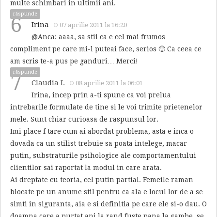
multe schimbari in ultimii ani.
răspunde
6
Irina
07 aprilie 2011 la 16:20
@Anca: aaaa, sa stii ca e cel mai frumos
compliment pe care mi-l puteai face, serios 🙂 Ca ceea ce
am scris te-a pus pe ganduri… Merci!
răspunde
7
Claudia I.
08 aprilie 2011 la 06:01
Irina, incep prin a-ti spune ca voi prelua
intrebarile formulate de tine si le voi trimite prietenelor
mele. Sunt chiar curioasa de raspunsul lor.
Imi place f tare cum ai abordat problema, asta e inca o
dovada ca un stilist trebuie sa poata intelege, macar
putin, substraturile psihologice ale comportamentului
clientilor sai raportat la modul in care arata.
Ai dreptate cu teoria, cel putin partial. Femeile raman
blocate pe un anume stil pentru ca ala e locul lor de a se
simti in siguranta, aia e si definitia pe care ele si-o dau. O
doamna care a purtat ani la rand fuste pana la gambe, se