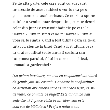
Pe de alta parte, cele care sunt cu adevarat
interesate de acest subiect o vor lua ca pe o
„tema pentru acasa” serioasa. Ce crezi ca spune
stilul tau vestimentar despre tine, cum te descrie
celor din jur? Ce transmit hainele pe care le
imbraci? Cum te simti cand te imbraci? Cum ai
vrea sa te simti? Cand a fost ultima oara ca te-ai
uitat cu atentie la tine? Cand a fost ultima oara
ca ti-ai modificat (substantial) coafura sau
lungimea parului, felul in care te machiezi,
cromatica garderobei?
(La prima intrebare, nu veni cu raspunsuri standard
de genul: „am stil casual”. Gandeste in profunzime:
ce activitati are cineva care se imbraca lejer, ce stil
de viata, ce calitati, ce buget? Este dinamica sau
sedentara? Ii place viata in aer liber sau este
soarece de biblioteca? Prefera natura sau