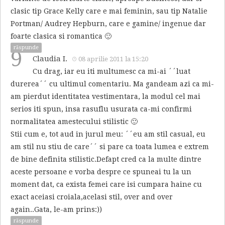
clasic tip Grace Kelly care e mai feminin, sau tip Natalie
Portman/ Audrey Hepburn, care e gamine/ ingenue dar
foarte clasica si romantica 🙂
răspunde
9
Claudia I.
08 aprilie 2011 la 15:20
Cu drag, iar eu iti multumesc ca mi-ai ´´luat
durerea´´ cu ultimul comentariu. Ma gandeam azi ca mi-
am pierdut identitatea vestimentara, la modul cel mai
serios iti spun, insa rasuflu usurata ca-mi confirmi
normalitatea amestecului stilistic 🙂
Stii cum e, tot aud in jurul meu: ´´eu am stil casual, eu
am stil nu stiu de care´´ si pare ca toata lumea e extrem
de bine definita stilistic.Defapt cred ca la multe dintre
aceste persoane e vorba despre ce spuneai tu la un
moment dat, ca exista femei care isi cumpara haine cu
exact aceiasi croiala,acelasi stil, over and over
again..Gata, le-am prins:))
răspunde