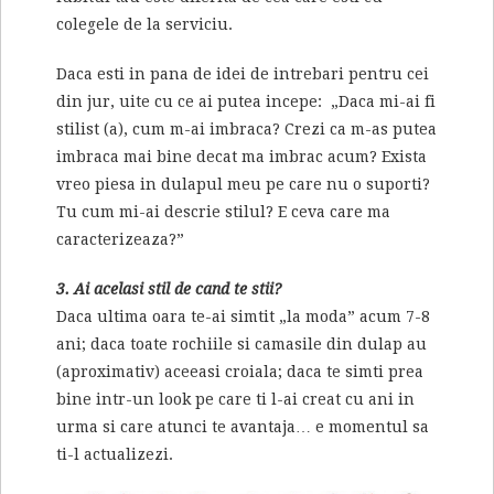
colegele de la serviciu.
Daca esti in pana de idei de intrebari pentru cei
din jur, uite cu ce ai putea incepe: „Daca mi-ai fi
stilist (a), cum m-ai imbraca? Crezi ca m-as putea
imbraca mai bine decat ma imbrac acum? Exista
vreo piesa in dulapul meu pe care nu o suporti?
Tu cum mi-ai descrie stilul? E ceva care ma
caracterizeaza?”
3. Ai acelasi stil de cand te stii?
Daca ultima oara te-ai simtit „la moda” acum 7-8
ani; daca toate rochiile si camasile din dulap au
(aproximativ) aceeasi croiala; daca te simti prea
bine intr-un look pe care ti l-ai creat cu ani in
urma si care atunci te avantaja… e momentul sa
ti-l actualizezi.