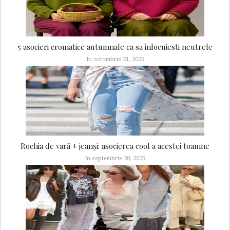
5 asocieri cromatice autumnale ca sa inlocuiesti neutrele
In octombrie 21, 2025
Rochia de vară + jeanși: asocierea cool a acestei toamne
In septembrie 20, 2025