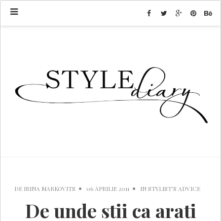
DE
IRINA MARKOVITS
06 APRILIE 2011
IN
STYLIST'S ADVICE
De unde stii ca arati