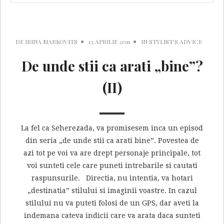
DE
IRINA MARKOVITS
13 APRILIE 2011
IN
STYLIST'S ADVICE
De unde stii ca arati „bine”?
(II)
La fel ca Seherezada, va promisesem inca un episod
din seria „de unde stii ca arati bine”. Povestea de
azi tot pe voi va are drept personaje principale, tot
voi sunteti cele care puneti intrebarile si cautati
raspunsurile. Directia, nu intentia, va hotari
„destinatia” stilului si imaginii voastre. In cazul
stilului nu va puteti folosi de un GPS, dar aveti la
indemana cateva indicii care va arata daca sunteti