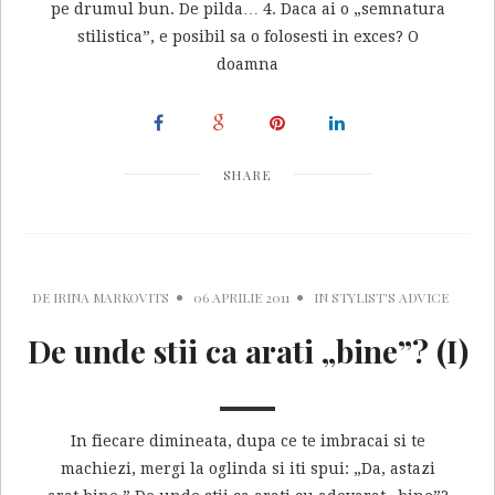
pe drumul bun. De pilda… 4. Daca ai o „semnatura
stilistica”, e posibil sa o folosesti in exces? O
doamna
SHARE
DE
IRINA MARKOVITS
06 APRILIE 2011
IN
STYLIST'S ADVICE
De unde stii ca arati „bine”? (I)
In fiecare dimineata, dupa ce te imbracai si te
machiezi, mergi la oglinda si iti spui: „Da, astazi