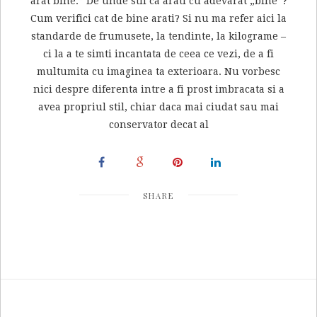
arat bine.” De unde stii ca arati cu adevarat „bine”?
Cum verifici cat de bine arati? Si nu ma refer aici la
standarde de frumusete, la tendinte, la kilograme –
ci la a te simti incantata de ceea ce vezi, de a fi
multumita cu imaginea ta exterioara. Nu vorbesc
nici despre diferenta intre a fi prost imbracata si a
avea propriul stil, chiar daca mai ciudat sau mai
conservator decat al
SHARE