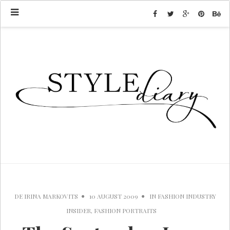
DE
IRINA MARKOVITS
10 AUGUST 2009
IN
FASHION INDUSTRY
INSIDER
,
FASHION PORTRAITS