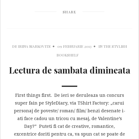
SHARE
DE
IRINA MARKOVITS
09 FEBRUARIE 2013
IN
THE STYLISH
BOOKSHELF
Lectura de sambata dimineata
First things first. De ieri se deruleaza un concurs
super fain pe StyleDiary, via TShirt Factory: „carui
personaj de poveste/ roman/ film/ benzi desenate i-
ati face cadou un tricou cu mesaj, de Valentine’s
Day?” Puteti fi cat de creative, romantice,
excentrice doriti pentru ca, va spun cat se poate de