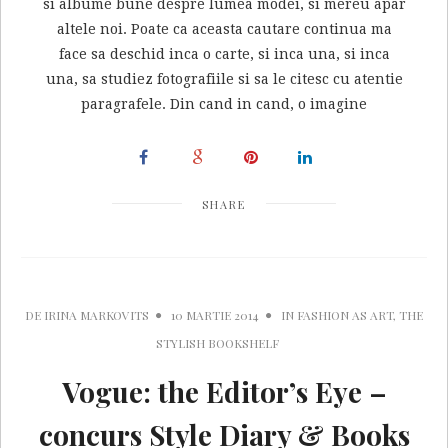
si albume bune despre lumea modei, si mereu apar
altele noi. Poate ca aceasta cautare continua ma
face sa deschid inca o carte, si inca una, si inca
una, sa studiez fotografiile si sa le citesc cu atentie
paragrafele. Din cand in cand, o imagine
SHARE
DE
IRINA MARKOVITS
10 MARTIE 2014
IN
FASHION AS ART
,
THE
STYLISH BOOKSHELF
Vogue: the Editor’s Eye –
concurs Style Diary & Books