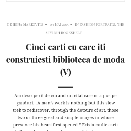
DE
IRINA MARKOVITS
03 MAI 2015
IN
FASHION PORTRAITS
,
THE
STYLISH BOOKSHELF
Cinci carti cu care iti
construiesti biblioteca de moda
(V)
Am descoperit de curand un citat care m-a pus pe
ganduri. „A man’s work is nothing but this slow
trek to rediscover, through the detours of art, those
two or three great and simple images in whose
presence his heart first opened.” Exista multe carti