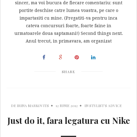
sincer, ma voi bucura de fiecare comentariu: sunt
portite deschise catre lumea voastra, pe care o
impartasiti cu mine. (Pregatiti-va pentru inca
cateva concursuri foarte, foarte faine in
urmatoarele doua saptamani!) Second things next.
Anul trecut, in primavara, am organizat
SHARE
DE
IRINA MARKOVITS
12 IUNIE 2012
IN
STYLIST'S ADVICE
Just do it, fara legatura cu Nike