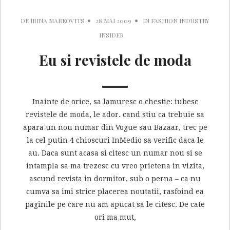
DE
IRINA MARKOVITS
28 MAI 2009
IN
FASHION INDUSTRY
INSIDER
Eu si revistele de moda
Inainte de orice, sa lamuresc o chestie: iubesc
revistele de moda, le ador. cand stiu ca trebuie sa
apara un nou numar din Vogue sau Bazaar, trec pe
la cel putin 4 chioscuri InMedio sa verific daca le
au. Daca sunt acasa si citesc un numar nou si se
intampla sa ma trezesc cu vreo prietena in vizita,
ascund revista in dormitor, sub o perna – ca nu
cumva sa imi strice placerea noutatii, rasfoind ea
paginile pe care nu am apucat sa le citesc. De cate
ori ma mut,