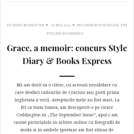
DE
IRINA MARKOVITS
09 MAI 2013
IN
FASHION PORTRAITS
,
THE
STYLISH BOOKSHELF
Grace, a memoir: concurs Style
Diary & Books Express
Mi-am dorit sa o citesc, cu aceeasi nerabdare cu
care desfaci cadourile de Craciun sau gusti prima
inghetata a verii. Asteptarile mele au fost mari. La
fel ca toata lumea, am descoperit-o pe Grace
Coddington in „The September Issue”, apoi i-am
cautat pictorialele in arhive online cu fotografii de
moda si in ambele ipostaze am fost atinsa de