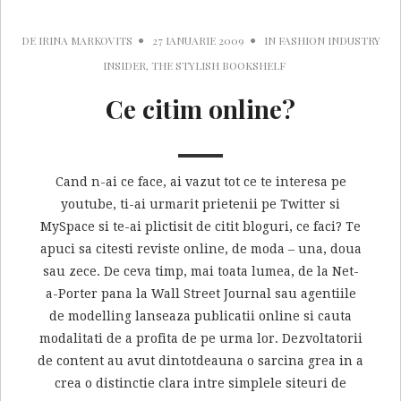
DE
IRINA MARKOVITS
27 IANUARIE 2009
IN
FASHION INDUSTRY
INSIDER
,
THE STYLISH BOOKSHELF
Ce citim online?
Cand n-ai ce face, ai vazut tot ce te interesa pe
youtube, ti-ai urmarit prietenii pe Twitter si
MySpace si te-ai plictisit de citit bloguri, ce faci? Te
apuci sa citesti reviste online, de moda – una, doua
sau zece. De ceva timp, mai toata lumea, de la Net-
a-Porter pana la Wall Street Journal sau agentiile
de modelling lanseaza publicatii online si cauta
modalitati de a profita de pe urma lor. Dezvoltatorii
de content au avut dintotdeauna o sarcina grea in a
crea o distinctie clara intre simplele siteuri de