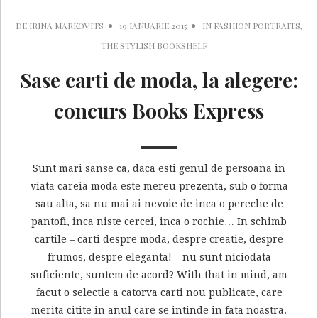
DE
IRINA MARKOVITS
19 IANUARIE 2015
IN
FASHION PORTRAITS
,
THE STYLISH BOOKSHELF
Sase carti de moda, la alegere:
concurs Books Express
Sunt mari sanse ca, daca esti genul de persoana in
viata careia moda este mereu prezenta, sub o forma
sau alta, sa nu mai ai nevoie de inca o pereche de
pantofi, inca niste cercei, inca o rochie… In schimb
cartile – carti despre moda, despre creatie, despre
frumos, despre eleganta! – nu sunt niciodata
suficiente, suntem de acord? With that in mind, am
facut o selectie a catorva carti nou publicate, care
merita citite in anul care se intinde in fata noastra.