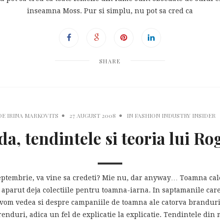
inseamna Moss. Pur si simplu, nu pot sa cred ca
SHARE
DE
IRINA MARKOVITS
27 AUGUST 2008
IN
FASHION INDUSTRY INSIDER
a, tendintele si teoria lui Ro
eptembrie, va vine sa credeti? Mie nu, dar anyway… Toamna cale
 aparut deja colectiile pentru toamna-iarna. In saptamanile car
 vom vedea si despre campaniile de toamna ale catorva branduri
renduri, adica un fel de explicatie la explicatie. Tendintele din