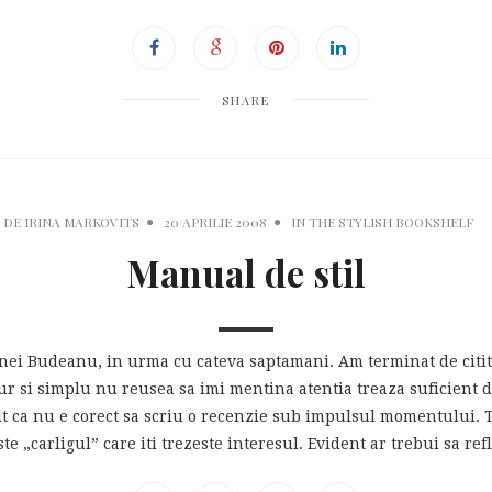
SHARE
DE
IRINA MARKOVITS
20 APRILIE 2008
IN
THE STYLISH BOOKSHELF
Manual de stil
nei Budeanu, in urma cu cateva saptamani. Am terminat de citit 
r si simplu nu reusea sa imi mentina atentia treaza suficient d
ca nu e corect sa scriu o recenzie sub impulsul momentului. Titl
ste „carligul” care iti trezeste interesul. Evident ar trebui sa ref