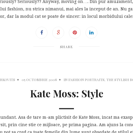
seriously? Seriously?? Anyway, moving on…. Din pur amuzament, 
tului fashion, nu strica nimanui, mai ales la inceput de an. Nu ga
lor, dar la modul cat se poate de sincer: in locul morbidului cal
SHARE
ARKOVITS
05 OCTOMBRIE 2008
IN
FASHION PORTRAITS
,
THE STYLISH 
Kate Moss: Style
dundant. Asa de tare m-am plictisit de Kate Moss, incat ma exasp
sit, prin cine stie ce mijloace, pe prima pagina. Am ajuns la con
 pot sa cred ca toate femeile din lume sunt obsedate de stilul ei,