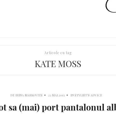
Articole cu tag
KATE MOSS
DE
IRINA MARKOVITS
23 MAI 2013
IN
STYLIST'S ADVICE
ot sa (mai) port pantalonul al