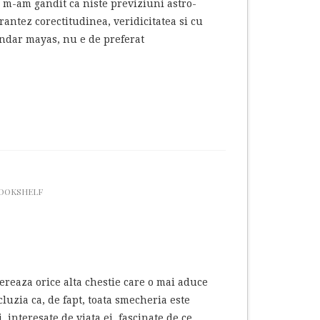
m-am gandit ca niste previziuni astro-
rantez corectitudinea, veridicitatea si cu
endar mayas, nu e de preferat
BOOKSHELF
ereaza orice alta chestie care o mai aduce
cluzia ca, de fapt, toata smecheria este
 interesate de viata ei, fascinate de ce