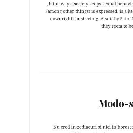
„If the way a society keeps sexual behavi
(among other things) is expressed, is a k
downright constricting. A suit by Saint
they seem to be
Modo-sc
Nu cred in zodiacuri si nici in horosco