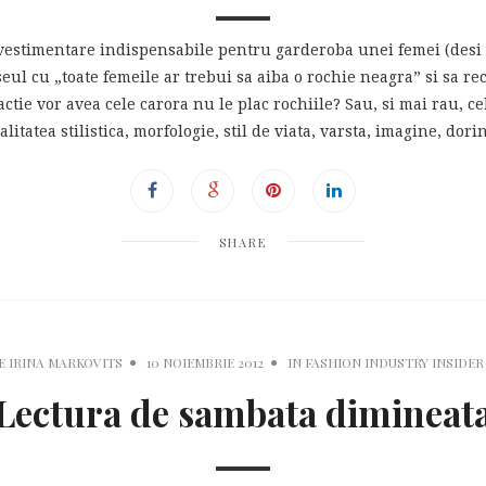
e vestimentare indispensabile pentru garderoba unei femei (desi 
seul cu „toate femeile ar trebui sa aiba o rochie neagra” si sa re
actie vor avea cele carora nu le plac rochiile? Sau, si mai rau, 
litatea stilistica, morfologie, stil de viata, varsta, imagine, dori
SHARE
E
IRINA MARKOVITS
10 NOIEMBRIE 2012
IN
FASHION INDUSTRY INSIDER
Lectura de sambata dimineat