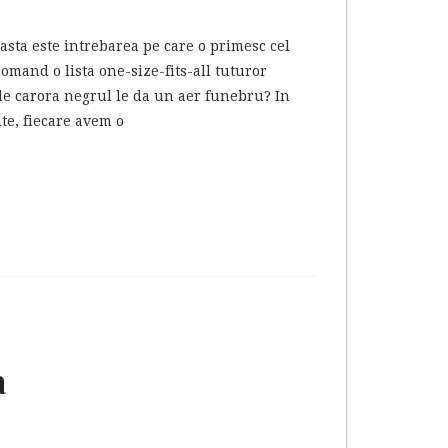
asta este intrebarea pe care o primesc cel
comand o lista one-size-fits-all tuturor
cele carora negrul le da un aer funebru? In
nte, fiecare avem o
a