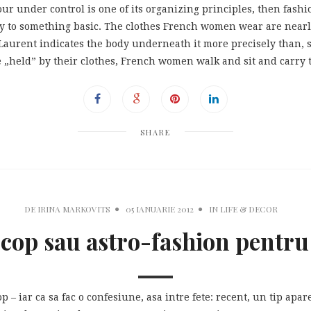
our under control is one of its organizing principles, then fash
ey to something basic. The clothes French women wear are nearly
 Laurent indicates the body underneath it more precisely than, sa
 „held” by their clothes, French women walk and sit and carry 
SHARE
DE
IRINA MARKOVITS
05 IANUARIE 2012
IN
LIFE & DECOR
op sau astro-fashion pentru 
p – iar ca sa fac o confesiune, asa intre fete: recent, un tip ap