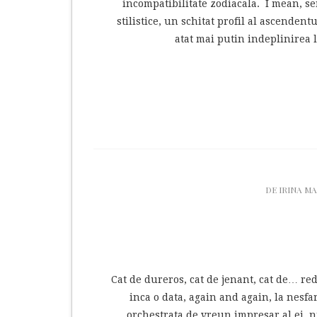
incompatibilitate zodiacala. I mean, 
stilistice, un schitat profil al ascenden
atat mai putin indeplinirea 
DE
IRINA M
Cat de dureros, cat de jenant, cat de… re
inca o data, again and again, la nesfar
orchestrata de vreun impresar al ei, nu