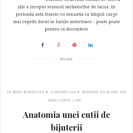
zile a inceput sezonul sarbatorilor de iarna. In
perioada asta traiesc cu senzatia ca timpul curge
mai repede decat in lunile anterioare – poate poate
pentru ca decembrie
SHARE
DE
IRINA MARKOVITS
11 AUGUST 2015
IN
SHOES, BAGS AND THE
REST
,
VANITY CASE
Anatomia unei cutii de
bijuterii