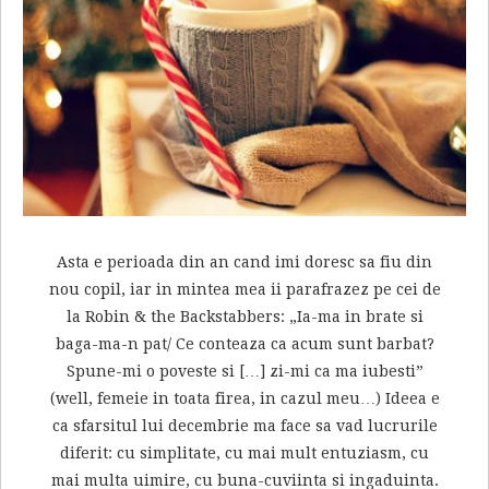
Asta e perioada din an cand imi doresc sa fiu din
nou copil, iar in mintea mea ii parafrazez pe cei de
la Robin & the Backstabbers: „Ia-ma in brate si
baga-ma-n pat/ Ce conteaza ca acum sunt barbat?
Spune-mi o poveste si […] zi-mi ca ma iubesti”
(well, femeie in toata firea, in cazul meu…) Ideea e
ca sfarsitul lui decembrie ma face sa vad lucrurile
diferit: cu simplitate, cu mai mult entuziasm, cu
mai multa uimire, cu buna-cuviinta si ingaduinta.