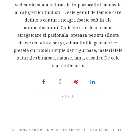
vedea niciodata imbracata in portocaliul monastic
al calugarilor budisti – , este genul de femeie care
detine o centura neagra foarte soft in ale
minimalismului. Cu toate ca este o femeie
atragatoare si pasionala, opteaza pentru siluete
stricte (cu alura sexy), adora liniile geometrice,
piesele cu croieli simple dar riguroase, materialele
naturale (bumbac, matase, lana, casmir). De cele
mai multe ori o
SHARE
DE
IRINA MARKOVITS
01 APRILIE 2011
IN
COLOURS OF THE