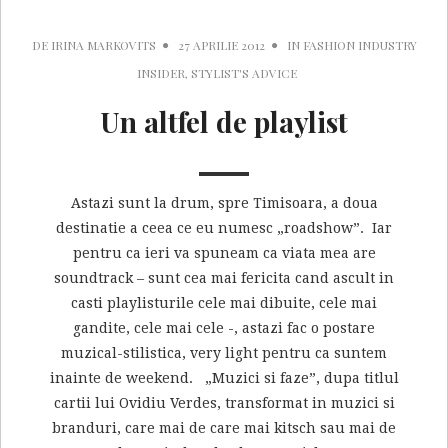
DE
IRINA MARKOVITS
27 APRILIE 2012
IN
FASHION INDUSTRY
INSIDER
,
STYLIST'S ADVICE
Un altfel de playlist
Astazi sunt la drum, spre Timisoara, a doua
destinatie a ceea ce eu numesc „roadshow”. Iar
pentru ca ieri va spuneam ca viata mea are
soundtrack – sunt cea mai fericita cand ascult in
casti playlisturile cele mai dibuite, cele mai
gandite, cele mai cele -, astazi fac o postare
muzical-stilistica, very light pentru ca suntem
inainte de weekend. „Muzici si faze”, dupa titlul
cartii lui Ovidiu Verdes, transformat in muzici si
branduri, care mai de care mai kitsch sau mai de