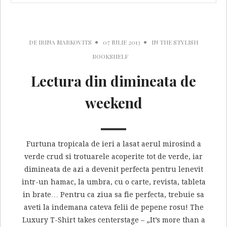
DE
IRINA MARKOVITS
07 IULIE 2013
IN
THE STYLISH
BOOKSHELF
Lectura din dimineata de
weekend
Furtuna tropicala de ieri a lasat aerul mirosind a
verde crud si trotuarele acoperite tot de verde, iar
dimineata de azi a devenit perfecta pentru lenevit
intr-un hamac, la umbra, cu o carte, revista, tableta
in brate… Pentru ca ziua sa fie perfecta, trebuie sa
aveti la indemana cateva felii de pepene rosu! The
Luxury T-Shirt takes centerstage – „It’s more than a