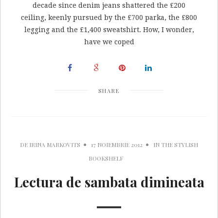
decade since denim jeans shattered the £200
ceiling, keenly pursued by the £700 parka, the £800
legging and the £1,400 sweatshirt. How, I wonder,
have we coped
SHARE
DE
IRINA MARKOVITS
17 NOIEMBRIE 2012
IN
THE STYLISH
BOOKSHELF
Lectura de sambata dimineata