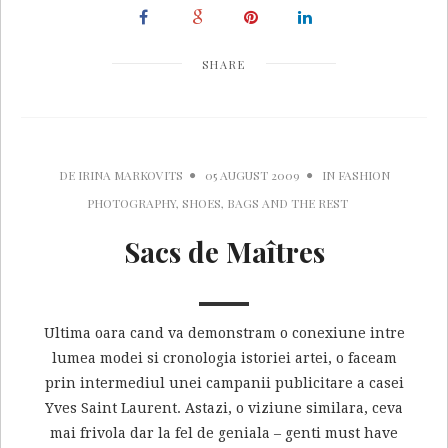
SHARE
DE
IRINA MARKOVITS
05 AUGUST 2009
IN
FASHION
PHOTOGRAPHY
,
SHOES, BAGS AND THE REST
Sacs de Maîtres
Ultima oara cand va demonstram o conexiune intre
lumea modei si cronologia istoriei artei, o faceam
prin intermediul unei campanii publicitare a casei
Yves Saint Laurent. Astazi, o viziune similara, ceva
mai frivola dar la fel de geniala – genti must have