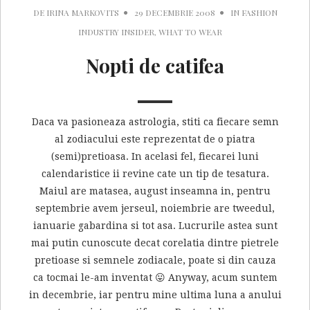
DE
IRINA MARKOVITS
29 DECEMBRIE 2008
IN
FASHION
INDUSTRY INSIDER
,
WHAT TO WEAR
Nopti de catifea
Daca va pasioneaza astrologia, stiti ca fiecare semn
al zodiacului este reprezentat de o piatra
(semi)pretioasa. In acelasi fel, fiecarei luni
calendaristice ii revine cate un tip de tesatura.
Maiul are matasea, august inseamna in, pentru
septembrie avem jerseul, noiembrie are tweedul,
ianuarie gabardina si tot asa. Lucrurile astea sunt
mai putin cunoscute decat corelatia dintre pietrele
pretioase si semnele zodiacale, poate si din cauza
ca tocmai le-am inventat 😛 Anyway, acum suntem
in decembrie, iar pentru mine ultima luna a anului