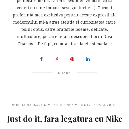
pe fiecare mana. La fel si Wonder Woman, ca sa
vedeti cu cine impartasesc gusturile…). Tocmai
preferinta mea exclusiva pentru aceste expresii ale
modernului mi-a atras atentia si curiozitatea catre
polul opus, catre bratarile boeme, delicate,
multicolore, pe care le-am descoperit prin Diva
Charms. De fapt, ce m-a atras la ele si ma face
SHARE
DE
IRINA MARKOVITS
12 IUNIE 2012
IN
STYLIST'S ADVICE
Just do it, fara legatura cu Nike