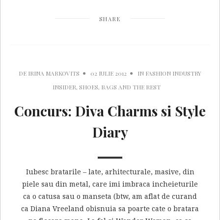
SHARE
DE
IRINA MARKOVITS
02 IULIE 2012
IN
FASHION INDUSTRY
INSIDER
,
SHOES, BAGS AND THE REST
Concurs: Diva Charms si Style
Diary
Iubesc bratarile – late, arhitecturale, masive, din
piele sau din metal, care imi imbraca incheieturile
ca o catusa sau o manseta (btw, am aflat de curand
ca Diana Vreeland obisnuia sa poarte cate o bratara