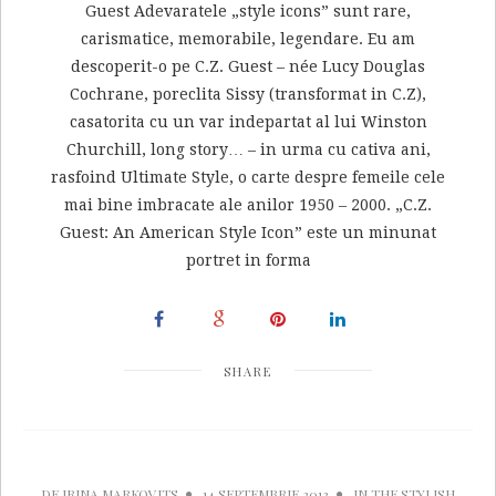
Guest Adevaratele „style icons” sunt rare,
carismatice, memorabile, legendare. Eu am
descoperit-o pe C.Z. Guest – née Lucy Douglas
Cochrane, poreclita Sissy (transformat in C.Z),
casatorita cu un var indepartat al lui Winston
Churchill, long story… – in urma cu cativa ani,
rasfoind Ultimate Style, o carte despre femeile cele
mai bine imbracate ale anilor 1950 – 2000. „C.Z.
Guest: An American Style Icon” este un minunat
portret in forma
SHARE
DE
IRINA MARKOVITS
14 SEPTEMBRIE 2013
IN
THE STYLISH