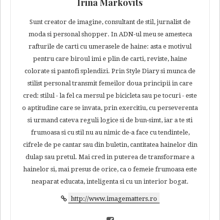
Irina Markovits
Sunt creator de imagine, consultant de stil, jurnalist de
moda si personal shopper. In ADN-ul meu se amesteca
rafturile de carti cu umerasele de haine: asta e motivul
pentru care biroul imi e plin de carti, reviste, haine
colorate si pantofi splendizi. Prin Style Diary si munca de
stilist personal transmit femeilor doua principii in care
cred: stilul - la fel ca mersul pe bicicleta sau pe tocuri - este
o aptitudine care se invata, prin exercitiu, cu perseverenta
si urmand cateva reguli logice si de bun-simt, iar a te sti
frumoasa si cu stil nu au nimic de-a face cu tendintele,
cifrele de pe cantar sau din buletin, cantitatea hainelor din
dulap sau pretul. Mai cred in puterea de transformare a
hainelor si, mai presus de orice, ca o femeie frumoasa este
neaparat educata, inteligenta si cu un interior bogat.
http://www.imagematters.ro