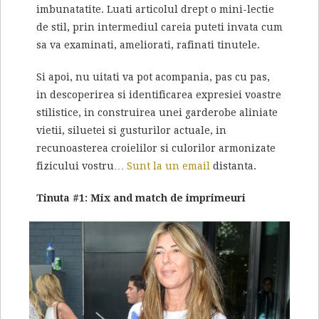
imbunatatite. Luati articolul drept o mini-lectie
de stil, prin intermediul careia puteti invata cum
sa va examinati, ameliorati, rafinati tinutele.
Si apoi, nu uitati va pot acompania, pas cu pas,
in descoperirea si identificarea expresiei voastre
stilistice, in construirea unei garderobe aliniate
vietii, siluetei si gusturilor actuale, in
recunoasterea croielilor si culorilor armonizate
fizicului vostru…
Sunt la un email
distanta.
Tinuta #1: Mix and match de imprimeuri