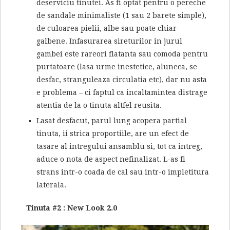
deserviciu tinutei. As fi optat pentru o pereche
de sandale minimaliste (1 sau 2 barete simple),
de culoarea pielii, albe sau poate chiar
galbene. Infasurarea sireturilor in jurul
gambei este rareori flatanta sau comoda pentru
purtatoare (lasa urme inestetice, aluneca, se
desfac, stranguleaza circulatia etc), dar nu asta
e problema – ci faptul ca incaltamintea distrage
atentia de la o tinuta altfel reusita.
Lasat desfacut, parul lung acopera partial
tinuta, ii strica proportiile, are un efect de
tasare al intregului ansamblu si, tot ca intreg,
aduce o nota de aspect nefinalizat. L-as fi
strans intr-o coada de cal sau intr-o impletitura
laterala.
Tinuta #2 : New Look 2.0