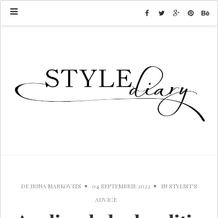
DE
IRINA MARKOVITS
04 SEPTEMBRIE 2022
IN
STYLIST'S
ADVICE