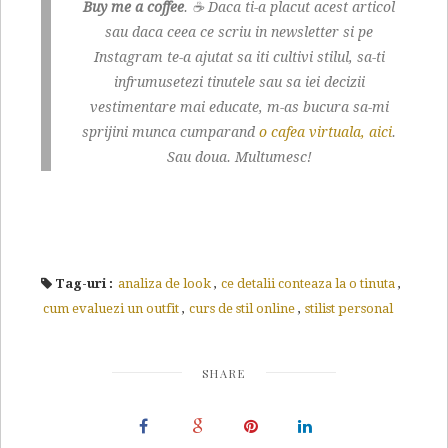
Buy me a coffee
. ☕ Daca ti-a placut acest articol
sau daca ceea ce scriu in newsletter si pe
Instagram te-a ajutat sa iti cultivi stilul, sa-ti
infrumusetezi tinutele sau sa iei decizii
vestimentare mai educate, m-as bucura sa-mi
sprijini munca cumparand
o cafea virtuala, aici
.
Sau doua. Multumesc!
Tag-uri :
analiza de look
,
ce detalii conteaza la o tinuta
,
cum evaluezi un outfit
,
curs de stil online
,
stilist personal
SHARE