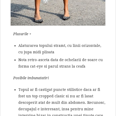
Plusurile +
Alaturarea topului stramt, cu linii orizontale,
cu jupa midi plisata
Nota retro-asceta data de ochelarii de soare cu
forma cat-eye si parul strans la ceafa
Posibile imbunatatiri
Topul ar fi castigat puncte stilistice daca ar fi
fost un top cropped clasic si nu ar fi lasat
descoperit atat de mult din abdomen. Recunosc,
decupajul e interesant, insa pentru mine
intervine bizar in constructia unei tinute care