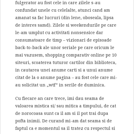
fulgerator au fost cele in care zilele s-au
confundat unele cu celelalte, atunci cand am
amanat sa fac lucruri (din lene, oboseala, lipsa
de interes samd). Zilele si weekendurile pe care
le-am umplut cu activitati nonsensice dar
consumatoare de timp – vizionari de episoade
back-to-back ale unor seriale pe care oricum le
mai vazusem, shopping comparativ online pe 10
siteuri, scoaterea tuturor cartilor din biblioteca,
in cautarea unei anume carti si a unui anume
citat de la o anume pagina – au fost cele care mi-
au solicitat un „wtf” in serile de duminica.
Cu fiecare an care trece, imi dau seama de
valoarea mistica si/ sau mitica a timpului, de cat
de norocoasa sunt ca il am si il pot trai dupa
pofta inimii. De curand mi-am dat seama si de
faptul ca e momentul sa il tratez cu respectul si