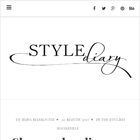
DE
IRINA MARKOVITS
20 MARTIE 2017
IN
THE STYLISH
BOOKSHELF