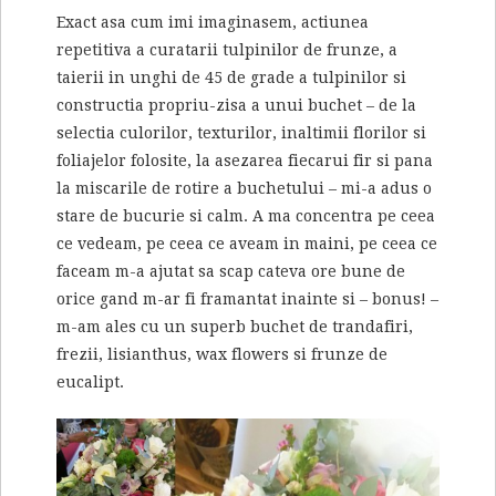
Exact asa cum imi imaginasem, actiunea
repetitiva a curatarii tulpinilor de frunze, a
taierii in unghi de 45 de grade a tulpinilor si
constructia propriu-zisa a unui buchet – de la
selectia culorilor, texturilor, inaltimii florilor si
foliajelor folosite, la asezarea fiecarui fir si pana
la miscarile de rotire a buchetului – mi-a adus o
stare de bucurie si calm. A ma concentra pe ceea
ce vedeam, pe ceea ce aveam in maini, pe ceea ce
faceam m-a ajutat sa scap cateva ore bune de
orice gand m-ar fi framantat inainte si – bonus! –
m-am ales cu un superb buchet de trandafiri,
frezii, lisianthus, wax flowers si frunze de
eucalipt.