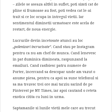
– zilele se aseaza altfel in suflet, poti simti cat de
pline si frumoase au fost, poti vedea cat le-ai
trait si ce loc ocupa in intregul vietii. Iar
sentimentul diminetii urmatoare este acela de
restart, de noua energie.
Lucrurile devin incetosate atunci au loc
„polenizari incrucisate”
. Cand stau pe Instagram
pentru ca nu am chef de munca. Cand lenevesc
in pat duminica dimineata, raspunzand la
emailuri. Cand rasfoiesc patru numere de
Porter, incercand sa descopar unde am vazut o
anume piesa, pentru ca apoi sa sune telefonul si
sa ma trezesc trei ore mai tarziu sarind de pe
Pinterest pe NY Times, iar apoi cautand o reteta
exotica citita cu luni in urma.
Saptamanile si lunile vietii mele care au trecut