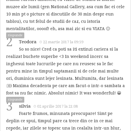
muzee ale lumii (gen National Gallery, asa cum fac ei cele
10 min pt o picture si discutiile de 30 min despr eun
tablou), cu tot felul de studii de caz, cu istoria
mentalitatilor, oooof! eh, asa mai zic si eu VIATA 🙂
răspunde
2
Teodora
22 martie 2017 la 09:59
So so nice! Cred ca poti sa iti extinzi cariera si la
realizat buchete superbe <3 In weekend incerc sa
inghesui toate lucrurile pe care nu reusesc sa le fac
pentru mine in timpul saptamanii si de cele mai multe
ori, duminica sunt lejer lesinata. Multumita, dar lesinata
:))) Maxima decadenta pe care am facut-o intr-o sambata a
fost sa nu fac nimic. Absolut nimic! It was wonderful! 😀
răspunde
3
silvia
02 aprilie 2017 la 21:08
Foarte frumos, minunata preocupare! Simt pe
deplin ce spui, timpul pare ca trece din ce in ce mai
repede, iar zilele se topesc una in cealalta intr-un blur,