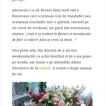
Adevarul e ca de fiecare data cand vad o
florareasa care scurteaza cozi de trandafiri sau
aranjeaza trandafiri intr-o galeata, calcand pe
un covor de verdeata, un gand imi traverseaza
mintea:
„Cum e sa traiesti in fiecare zi inconjurata
de flori si culori? Asta as vrea sa invat…”
Una peste alta, din dorinta de a-mi trai
weekendurile cu ochii deschisi si de a ma pune
pe treaba, am sunat-o pe adorabila Adina
Filculescu de la
enRose
. A urmat o dupa-amiaza
de vis.