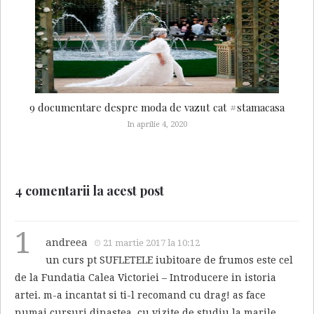
9 documentare despre moda de vazut cat #stamacasa
In aprilie 4, 2020
4 comentarii la acest post
1
andreea
21 martie 2017 la 10:12
un curs pt SUFLETELE iubitoare de frumos este cel
de la Fundatia Calea Victoriei – Introducere in istoria
artei. m-a incantat si ti-l recomand cu drag! as face
numai cursuri dinastea, cu vizite de studiu la marile