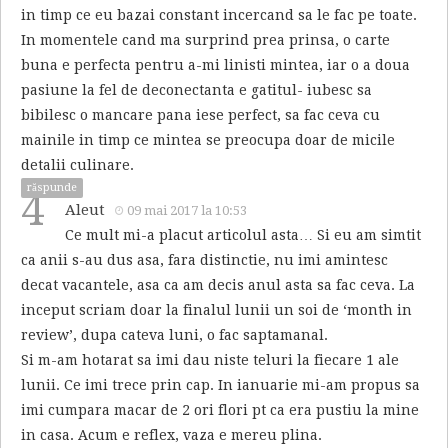
in timp ce eu bazai constant incercand sa le fac pe toate.
In momentele cand ma surprind prea prinsa, o carte
buna e perfecta pentru a-mi linisti mintea, iar o a doua
pasiune la fel de deconectanta e gatitul- iubesc sa
bibilesc o mancare pana iese perfect, sa fac ceva cu
mainile in timp ce mintea se preocupa doar de micile
detalii culinare.
răspunde
4
Aleut
09 mai 2017 la 10:53
Ce mult mi-a placut articolul asta… Si eu am simtit
ca anii s-au dus asa, fara distinctie, nu imi amintesc
decat vacantele, asa ca am decis anul asta sa fac ceva. La
inceput scriam doar la finalul lunii un soi de ‘month in
review’, dupa cateva luni, o fac saptamanal.
Si m-am hotarat sa imi dau niste teluri la fiecare 1 ale
lunii. Ce imi trece prin cap. In ianuarie mi-am propus sa
imi cumpara macar de 2 ori flori pt ca era pustiu la mine
in casa. Acum e reflex, vaza e mereu plina.