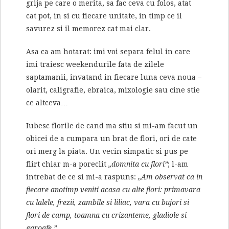
grija pe care o merita, sa fac ceva cu folos, atat
cat pot, in si cu fiecare unitate, in timp ce il
savurez si il memorez cat mai clar.
Asa ca am hotarat: imi voi separa felul in care
imi traiesc weekendurile fata de zilele
saptamanii, invatand in fiecare luna ceva noua –
olarit, caligrafie, ebraica, mixologie sau cine stie
ce altceva…
Iubesc florile de cand ma stiu si mi-am facut un
obicei de a cumpara un brat de flori, ori de cate
ori merg la piata. Un vecin simpatic si pus pe
flirt chiar m-a poreclit
„domnita cu flori”
; l-am
intrebat de ce si mi-a raspuns:
„Am observat ca in
fiecare anotimp veniti acasa cu alte flori: primavara
cu lalele, frezii, zambile si liliac, vara cu bujori si
flori de camp, toamna cu crizanteme, gladiole si
garoafe.”