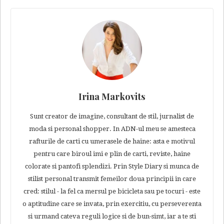
Irina Markovits
Sunt creator de imagine, consultant de stil, jurnalist de
moda si personal shopper. In ADN-ul meu se amesteca
rafturile de carti cu umerasele de haine: asta e motivul
pentru care biroul imi e plin de carti, reviste, haine
colorate si pantofi splendizi. Prin Style Diary si munca de
stilist personal transmit femeilor doua principii in care
cred: stilul - la fel ca mersul pe bicicleta sau pe tocuri - este
o aptitudine care se invata, prin exercitiu, cu perseverenta
si urmand cateva reguli logice si de bun-simt, iar a te sti