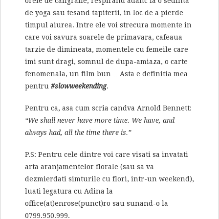
orele de caligrafie, respirand adanc la o sedinta
de yoga sau tesand tapiterii, in loc de a pierde
timpul aiurea. Intre ele voi strecura momente in
care voi savura soarele de primavara, cafeaua
tarzie de dimineata, momentele cu femeile care
imi sunt dragi, somnul de dupa-amiaza, o carte
fenomenala, un film bun… Asta e definitia mea
pentru
#slowweekending
.
Pentru ca, asa cum scria candva Arnold Bennett:
“We shall never have more time. We have, and
always had, all the time there is.”
P.S: Pentru cele dintre voi care visati sa invatati
arta aranjamentelor florale (sau sa va
dezmierdati simturile cu flori, intr-un weekend),
luati legatura cu Adina la
office(at)enrose(punct)ro sau sunand-o la
0799.950.999.