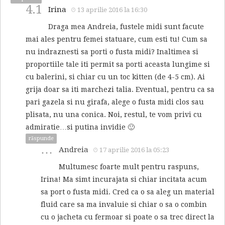
4.1
Irina
13 aprilie 2016 la 16:30
Draga mea Andreia, fustele midi sunt facute
mai ales pentru femei statuare, cum esti tu! Cum sa
nu indraznesti sa porti o fusta midi? Inaltimea si
proportiile tale iti permit sa porti aceasta lungime si
cu balerini, si chiar cu un toc kitten (de 4-5 cm). Ai
grija doar sa iti marchezi talia. Eventual, pentru ca sa
pari gazela si nu girafa, alege o fusta midi clos sau
plisata, nu una conica. Noi, restul, te vom privi cu
admiratie…si putina invidie 🙂
răspunde
…
Andreia
17 aprilie 2016 la 05:23
Multumesc foarte mult pentru raspuns,
Irina! Ma simt incurajata si chiar incitata acum
sa port o fusta midi. Cred ca o sa aleg un material
fluid care sa ma invaluie si chiar o sa o combin
cu o jacheta cu fermoar si poate o sa trec direct la