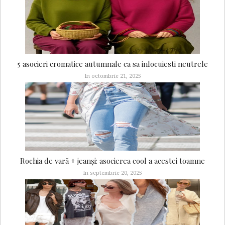
5 asocieri cromatice autumnale ca sa inlocuiesti neutrele
In octombrie 21, 2025
Rochia de vară + jeanși: asocierea cool a acestei toamne
In septembrie 20, 2025