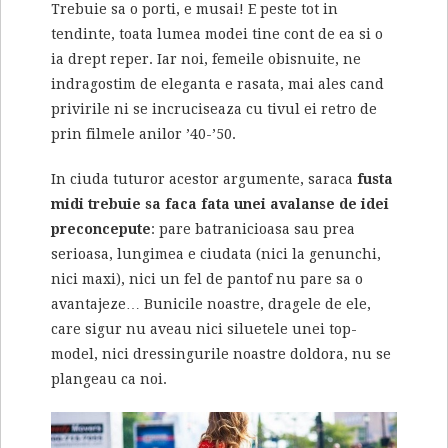
Trebuie sa o porti, e musai! E peste tot in
tendinte, toata lumea modei tine cont de ea si o
ia drept reper. Iar noi, femeile obisnuite, ne
indragostim de eleganta e rasata, mai ales cand
privirile ni se incruciseaza cu tivul ei retro de
prin filmele anilor ’40-’50.
In ciuda tuturor acestor argumente, saraca
fusta
midi trebuie sa faca fata unei avalanse de idei
preconcepute
: pare batranicioasa sau prea
serioasa, lungimea e ciudata (nici la genunchi,
nici maxi), nici un fel de pantof nu pare sa o
avantajeze… Bunicile noastre, dragele de ele,
care sigur nu aveau nici siluetele unei top-
model, nici dressingurile noastre doldora, nu se
plangeau ca noi.