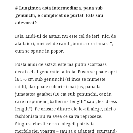
# Lungimea asta intermediara, pana sub
genunchi, e complicat de purtat. Fals sau
adevarat?
Fals. Midi-ul de astazi nu este cel de ieri, nici de
alaltaieri, nici cel de cand „bunica era tanara”,
cum se spune in popor.
Fusta midi de astazi este ma putin scortoasa
decat cel al generatiei a treia. Fusta se poate opri
la 5-6 cm sub genunchi (si inca se numeste
midi), dar poate cobori si mai jos, pana la
jumatatea gambei (10 cm sub genunchi, caz in
care ii spunem „ballerina length” sau „tea-dress
length”). Pe oricare dintre ele le-ati alege, nici o
fashionista nu va avea ce sa va reproseze.
Singura chestie e sa o alegeti potrivita
morfologiei voastre – sau sa o adaptati, scurtand-