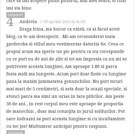
care sa imi acopere putin piciorul, mai ales seara, si char
imi sta bine.
răspunde
4
Andreia
09 aprilie 2016 la 01:00
Draga Irina, ma bucur ca existi, ca ai facut acest
blog, ca te-am descoperit…Mi-am reconsiderat toata
garderoba si stilul meu vestimentar datorita tie. Ceea ce
propui acum ma sperie un pic pentru ca nu corespunde
cu ce port eu de ani de zile si tot am impresia ca nu mi se
potriveste aceasta lungime, Am aproape 1.80 si parca
fusta midi ma lungeste. Acum port doar fuste cu lungime
pana la maxim jummatatea genunchilor. Nu port tocuri
mai mari de 5 centimetri, si asta doar la ocazii speciale, si
atunci parca ma simt un urias in tara piticilor. Am peste
30 de ani , in rest corpul meu este aproape de proportia
de manechin , doar mai rotunjita in jurul soldurilor. Pot
oare indrazni sa port aceasta lungime si cu incaltaminte
cu toc jos? Multumesc anticipat pentru raspuns.
răspunde