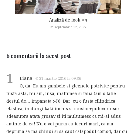
Analiză de look #9
In septembrie 12, 2025
6 comentarii la acest post
1
Liana
31 martie 2016 la 09:36
O, da! Eu am gambele si gleznele potrivite pentru
fusta asta, nu am, insa, inaltimea si talia (am o talie
destul de… Impanata :-))). Dar, cu o fusta cilindrica,
elastica, in dungi kaki inchis si mustar+pulover usor
sdeasupra atata grozav si iti multumesc ca mi-ai adus
aminte de ea! Nu o voi purta cu tocuri mari, ca ma
deprima sa ma chinui si sa caut calapodul comod, dar cu