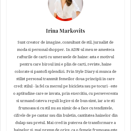
Irina Markovits
Sunt creator de imagine, consultant de stil, jurnalist de
moda si personal shopper. In ADN-ul meu se amesteca
rafturile de carti cu umerasele de haine: asta e motivul
pentru care biroul imi e plin de carti, reviste, haine
colorate si pantofi splendizi. Prin Style Diary si munca de
stilist personal transmit femeilor doua principii in care
cred: stilul - la fel ca mersul pe bicicleta sau pe tocuri - este
o aptitudine care se invata, prin exercitiu, cu perseverenta
si urmand cateva reguli logice si de bun-simt, iar a te sti
frumoasa si cu stil nu au nimic de-a face cu tendintele,
cifrele de pe cantar sau din buletin, cantitatea hainelor din
dulap sau pretul. Mai cred in puterea de transformare a
hainelor si, mai presus de orice, ca o femeie frumoasa este