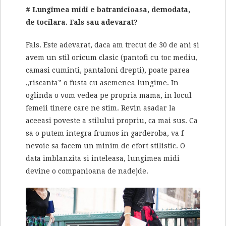
# Lungimea midi e batranicioasa, demodata,
de tocilara. Fals sau adevarat?
Fals. Este adevarat, daca am trecut de 30 de ani si
avem un stil oricum clasic (pantofi cu toc mediu,
camasi cuminti, pantaloni drepti), poate parea
„riscanta” o fusta cu asemenea lungime. In
oglinda o vom vedea pe propria mama, in locul
femeii tinere care ne stim. Revin asadar la
aceeasi poveste a stilului propriu, ca mai sus. Ca
sa o putem integra frumos in garderoba, va f
nevoie sa facem un minim de efort stilistic. O
data imblanzita si inteleasa, lungimea midi
devine o companioana de nadejde.