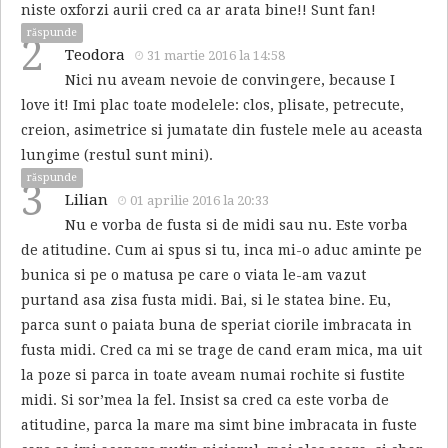
niste oxforzi aurii cred ca ar arata bine!! Sunt fan!
răspunde
2
Teodora
31 martie 2016 la 14:58
Nici nu aveam nevoie de convingere, because I
love it! Imi plac toate modelele: clos, plisate, petrecute,
creion, asimetrice si jumatate din fustele mele au aceasta
lungime (restul sunt mini).
răspunde
3
Lilian
01 aprilie 2016 la 20:33
Nu e vorba de fusta si de midi sau nu. Este vorba
de atitudine. Cum ai spus si tu, inca mi-o aduc aminte pe
bunica si pe o matusa pe care o viata le-am vazut
purtand asa zisa fusta midi. Bai, si le statea bine. Eu,
parca sunt o paiata buna de speriat ciorile imbracata in
fusta midi. Cred ca mi se trage de cand eram mica, ma uit
la poze si parca in toate aveam numai rochite si fustite
midi. Si sor’mea la fel. Insist sa cred ca este vorba de
atitudine, parca la mare ma simt bine imbracata in fuste