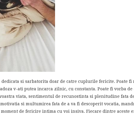
e dedicata si sarbatorita doar de catre cuplurile fericite. Poate f
radoza v-ati putea incarca zilnic, cu constanta. Poate fi vorba d
 voastra viata, sentimentul de recunostinta si plenitudine fata de
motivatia si multumirea fata de a va fi descoperit vocatia, mandr
c moment de fericire intima cu voi insiva. Fiecare dintre aceste e