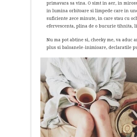
primavara sa vina. O simt in aer, in miros
in lumina orbitoare si limpede care in une
suficiente zece minute, in care stau cu oc
efervescenta, plina de o bucurie tihnita, li
Nu ma pot abtine si, cheeky me, va aduc am
plus si baloanele-inimioare, declaratile p