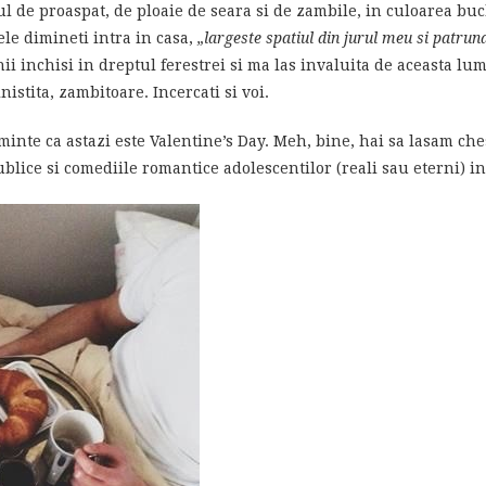
ul de proaspat, de ploaie de seara si de zambile, in culoarea buc
le dimineti intra in casa,
„largeste spatiul din jurul meu si patrunde
hii inchisi in dreptul ferestrei si ma las invaluita de aceasta l
nistita, zambitoare. Incercati si voi.
inte ca astazi este Valentine’s Day. Meh, bine, hai sa lasam ches
ublice si comediile romantice adolescentilor (reali sau eterni) 