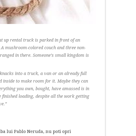
 up rental truck is parked in front of an
e. A mushroom-colored couch and three non-
 arranged in there. Someone’s small kingdom is
nacks into a truck, a van or an already full
d inside to make room for it. Maybe they can
verything you own, bought, have amassed is in
finished loading, despite all the work getting
ve.”
rba lui Pablo Neruda, nu poti opri