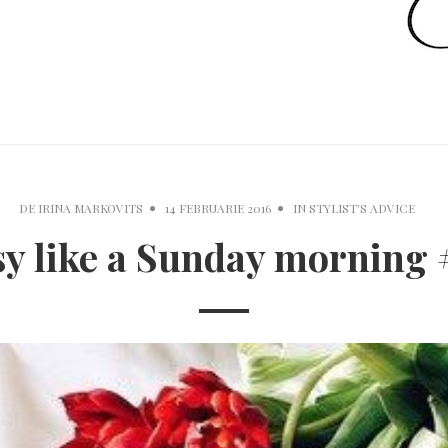
DE
IRINA MARKOVITS
14 FEBRUARIE 2016
IN
STYLIST'S ADVICE
sy like a Sunday morning 