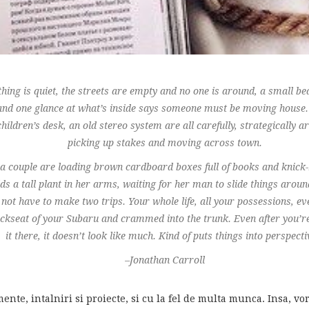
ng is quiet, the streets are empty and no one is around, a small beat
 and one glance at what’s inside says someone must be moving hous
hildren’s desk, an old stereo system are all carefully, strategically
picking up stakes and moving across town.
a couple are loading brown cardboard boxes full of books and knick-k
 a tall plant in her arms, waiting for her man to slide things aroun
not have to make two trips. Your whole life, all your possessions, e
ackseat of your Subaru and crammed into the trunk. Even after you’re 
it there, it doesn’t look like much. Kind of puts things into perspecti
–Jonathan Carroll
nte, intalniri si proiecte, si cu la fel de multa munca. Insa, vo