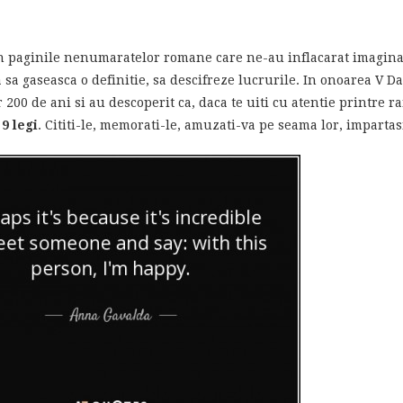
 in paginile nenumaratelor romane care ne-au inflacarat imaginat
ca sa gaseasca o definitie, sa descifreze lucrurile. In onoarea V Da
200 de ani si au descoperit ca, daca te uiti cu atentie printre 
9 legi
. Cititi-le, memorati-le, amuzati-va pe seama lor, impartasit