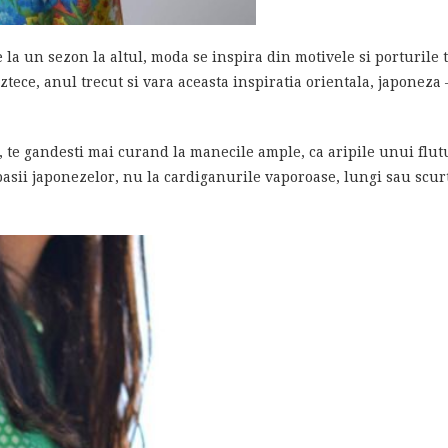
la un sezon la altul, moda se inspira din motivele si porturile t
ece, anul trecut si vara aceasta inspiratia orientala, japoneza
, te gandesti mai curand la manecile ample, ca aripile unui flu
pasii japonezelor, nu la cardiganurile vaporoase, lungi sau scurt