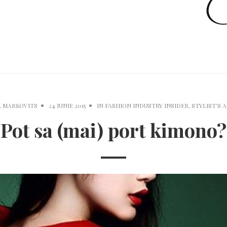
A MARKOVITS
24 IUNIE 2015
IN
FASHION INDUSTRY INSIDER
,
STYLIST'S 
Pot sa (mai) port kimono?