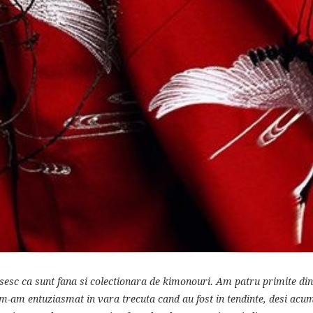
isesc ca sunt fana si colectionara de kimonouri. Am patru primite din
-am entuziasmat in vara trecuta cand au fost in tendinte, desi acu