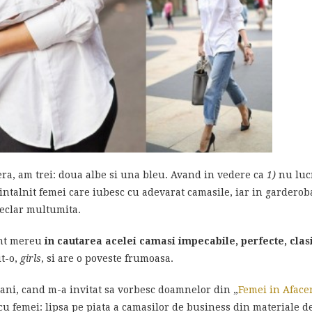
cera, am trei: doua albe si una bleu. Avand in vedere ca
1)
nu luc
ntalnit femei care iubesc cu adevarat camasile, iar in gardero
declar multumita.
unt mereu
in cautarea acelei camasi impecabile, perfecte, clas
it-o,
girls
, si are o poveste frumoasa.
ani, cand m-a invitat sa vorbesc doamnelor din „
Femei in Aface
 cu femei: lipsa pe piata a camasilor de business din materiale d