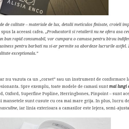
de calitate – materiale de lux, detalii meticulos finisate, croieli i
a spus la aceeasi cafea.
„Producatorii si retailerii nu ne ofera asa c
 un bun rapid consumabil, vor cumpara o camasa pentru birou indifere
ness pentru barbati nu si-ar permite sa abordeze lucrurile astfel. 
litate exceptionala.”
dar nu vazuta ca un „corset” sau un instrument de conformare la
mpresionanta. Spre exemplu, toate modele de camasi sunt
mai lungi 
rd, Oxford, Superfine Popline, Herringbones, Pinpoint – sunt ac
si mansetele sunt cusute cu cea mai mare grija. In plus, lucru de
masculine
, iar linia exterioara a camasilor este lejera, semi-ajusta