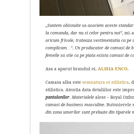
„Suntem obisnuite sa asociem aceste standarde 
la comanda, dar nu si celor pentru noi”
, mi-
oricum frivole, trateaza vestimentatia ca pe
complicam…”. Un producator de camasi de busi
femeile sa stie ca pe piata exista camasi de ca
Asa a aparut brandul ei,
ALISIA ENCO
.
Camasa alba este
semnatura ei stilistica
, 
stilistica. Atentia data detaliilor este i
pantalonilor
.
Materialele
alese – Royal Oxfo
camasi de business masculine
. Butonierele 
din zona umerilor sunt preluate din tiparele 