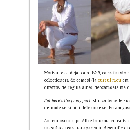
Motivul e ca deja o am.
Well
, ca sa fiu sin
colectionara de camasi (la
cursul meu
am i
diferite, de regula albe), deocamdata ma 
But here’s the funny part:
stiu ca femeile s
demodeze si nici deterioreze
. Eu am gas
Am cunoscut-o pe Alice in urma cu cativa 
un subiect care tot aparea in discutiile ei