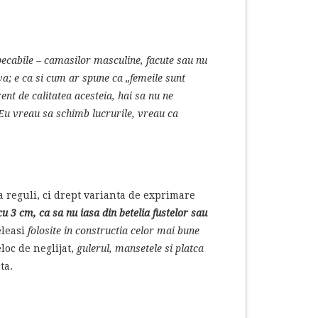
mpecabile – camasilor masculine, facute sau nu
eva; e ca si cum ar spune ca „femeile sunt
nt de calitatea acesteia, hai sa nu ne
Eu vreau sa schimb lucrurile, vreau ca
 reguli, ci drept varianta de exprimare
cu 3 cm, ca sa nu iasa din betelia fustelor sau
eleasi
folosite in constructia celor mai bune
loc de neglijat,
gulerul, mansetele si platca
ta.