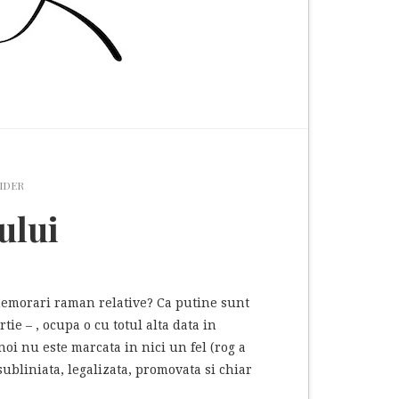
IDER
ului
comemorari raman relative? Ca putine sunt
tie – , ocupa o cu totul alta data in
noi nu este marcata in nici un fel (rog a
subliniata, legalizata, promovata si chiar