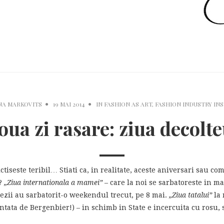
NA MARKOVITS
19 MAI 2014
IN
FASHION AS ART
,
FASHION INDUSTRY INS
oua zi rasare: ziua decolte
ctiseste teribil… Stiati ca, in realitate, aceste aniversari sau 
l?
„Ziua internationala a mamei”
– care la noi se sarbatoreste in mar
zii au sarbatorit-o weekendul trecut, pe 8 mai.
„Ziua tatalui”
la 
entata de Bergenbier!) – in schimb in State e incercuita cu rosu, 