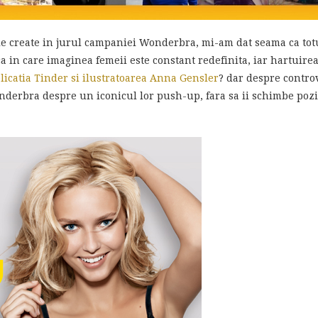
tiile create in jurul campaniei Wonderbra, mi-am dat seama ca to
oca in care imaginea femeii este constant redefinita, iar hartuir
licatia Tinder si ilustratoarea Anna Gensler
? dar despre contro
nderbra despre un iconicul lor push-up, fara sa ii schimbe poz