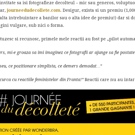
invitate sa isi fotografieze decolteul – mic sau generos, voluptuo
rar,
journeedudecollete.com
. Desigur, exista si un premiu (1,0
o alta intrebuintare a banilor sau o alta idee de premiu!) dar si d
gini vulgare, sub nici o forma.
tuzesc si recunosc, primele mele reactii au fost pe „pilot automa
s, mi-e groaza sa imi imaginez ce fotografii ar ajunge sa fie postate
liseu, ce pozitionare simplista, ce demers demodat…”
curca cu reactiile feministelor din Franta!”
Reactii care nu au intar