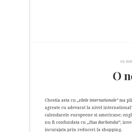
DE
IRI
O n
Chestia asta cu
„zilele internationale”
ma pli
agreate cu adevarat la nivel internationa
calendarele europeene si americane; engle
nu fi confundata cu
„Ziua Barbatului”
, inv
incurajata prin reduceri la shopping.