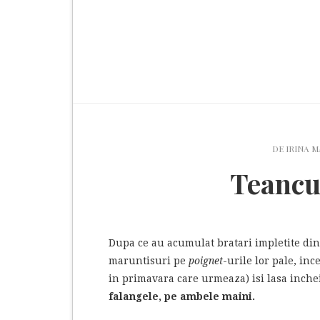
DE
IRINA 
Teancul
Dupa ce au acumulat bratari impletite din s
maruntisuri pe
poignet
-urile lor pale, in
in primavara care urmeaza) isi lasa inchei
falangele, pe ambele maini.