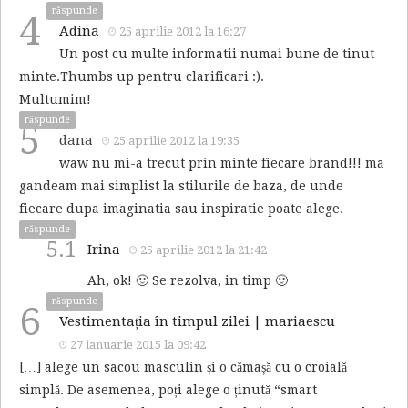
răspunde
4
Adina
25 aprilie 2012 la 16:27
Un post cu multe informatii numai bune de tinut
minte.Thumbs up pentru clarificari :).
Multumim!
răspunde
5
dana
25 aprilie 2012 la 19:35
waw nu mi-a trecut prin minte fiecare brand!!! ma
gandeam mai simplist la stilurile de baza, de unde
fiecare dupa imaginatia sau inspiratie poate alege.
răspunde
5.1
Irina
25 aprilie 2012 la 21:42
Ah, ok! 🙂 Se rezolva, in timp 🙂
răspunde
6
Vestimentația în timpul zilei | mariaescu
27 ianuarie 2015 la 09:42
[…] alege un sacou masculin și o cămașă cu o croială
simplă. De asemenea, poți alege o ținută “smart