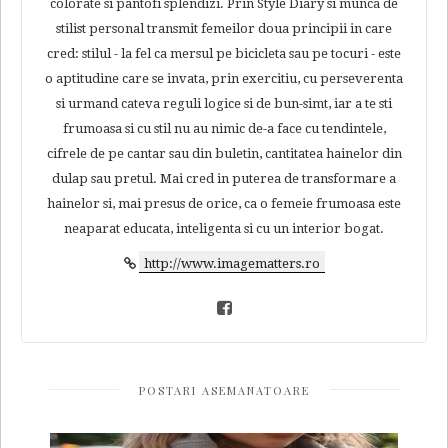
colorate si pantofi splendizi. Prin Style Diary si munca de
stilist personal transmit femeilor doua principii in care
cred: stilul - la fel ca mersul pe bicicleta sau pe tocuri - este
o aptitudine care se invata, prin exercitiu, cu perseverenta
si urmand cateva reguli logice si de bun-simt, iar a te sti
frumoasa si cu stil nu au nimic de-a face cu tendintele,
cifrele de pe cantar sau din buletin, cantitatea hainelor din
dulap sau pretul. Mai cred in puterea de transformare a
hainelor si, mai presus de orice, ca o femeie frumoasa este
neaparat educata, inteligenta si cu un interior bogat.
http://www.imagematters.ro
POSTARI ASEMANATOARE