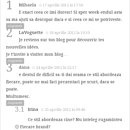
1
Mihaela
17 aprilie 2012 la 17:50
E exact ceea ce imi doresc! Si sper week-endul asta
sa ma ajuti sa descopar daca e si ceea ce mi se potriveste.
răspunde
2
LaVoguette
18 aprilie 2012 la 19:10
Je reviens sur ton blog pour découvrir tes
nouvelles idées.
Je t’invite à visiter mon blog…
răspunde
3
dana
24 aprilie 2012 la 22:17
e destul de dificil sa-ti dai seama ce stil abordeaza
fiecare, poate ne mai faci prezentari pe scurt, daca se
poate.
Multumesc.
răspunde
3.1
Irina
25 aprilie 2012 la 09:40
Ce stil abordeaza cine? Nu inteleg rugamintea
🙂 Fiecare brand?