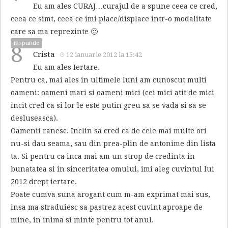
Eu am ales CURAJ…curajul de a spune ceea ce cred,
ceea ce simt, ceea ce imi place/displace intr-o modalitate
care sa ma reprezinte 🙂
răspunde
8
Crista
12 ianuarie 2012 la 15:42
Eu am ales Iertare.
Pentru ca, mai ales in ultimele luni am cunoscut multi
oameni: oameni mari si oameni mici (cei mici atit de mici
incit cred ca si lor le este putin greu sa se vada si sa se
desluseasca).
Oamenii ranesc. Inclin sa cred ca de cele mai multe ori
nu-si dau seama, sau din prea-plin de antonime din lista
ta. Si pentru ca inca mai am un strop de credinta in
bunatatea si in sinceritatea omului, imi aleg cuvintul lui
2012 drept iertare.
Poate cumva suna arogant cum m-am exprimat mai sus,
insa ma straduiesc sa pastrez acest cuvint aproape de
mine, in inima si minte pentru tot anul.