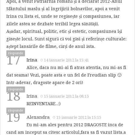
Apoi, a venit Patriarhia română și a declarat 2012-Anul
Sfântului maslu și al îngrijirii bolnavilor, apoi a venit
Irina cu lista ei, unde se regăsește și compasiunea, iar
zilele astea se dezbate teribil legea sănătății.
Așadar, spiritual, politic, etic și estetic, compasiunea își
găsește locul. Sunt sigură că voi găsi și referințe culturale:
aștept lansările de filme, cărți de anul ăsta.
răspunde
17
Irina
14 ianuarie 2012 la 15:41
Alice, daca nu mi-ai fi atras atentia, nu mi-as fi
dat seama! Vezi, poate asta e un fel de Freudian slip 🙂
Intr-adevar, dragoste apare de 2 ori!
răspunde
18
Irina
15 ianuarie 2012 la 08:15
REINVENTARE..:)
răspunde
19
Alexandra
15 ianuarie 2012 la 15:15
Eu mi-am ales pentru 2012 DRAGOSTE inca de
cand am inceput sa citesc articolul,fara sa fi vazut lista.a