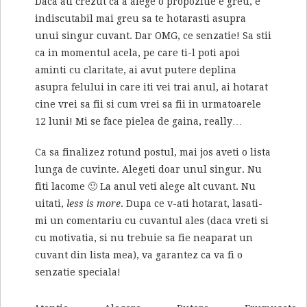
Daca ati crezut ca a alege o propozitie e greu, e
indiscutabil mai greu sa te hotarasti asupra
unui singur cuvant. Dar OMG, ce senzatie! Sa stii
ca in momentul acela, pe care ti-l poti apoi
aminti cu claritate, ai avut putere deplina
asupra felului in care iti vei trai anul, ai hotarat
cine vrei sa fii si cum vrei sa fii in urmatoarele
12 luni! Mi se face pielea de gaina, really…
Ca sa finalizez rotund postul, mai jos aveti o lista
lunga de cuvinte. Alegeti doar unul singur. Nu
fiti lacome 🙂 La anul veti alege alt cuvant. Nu
uitati,
less is more
. Dupa ce v-ati hotarat, lasati-
mi un comentariu cu cuvantul ales (daca vreti si
cu motivatia, si nu trebuie sa fie neaparat un
cuvant din lista mea), va garantez ca va fi o
senzatie speciala!