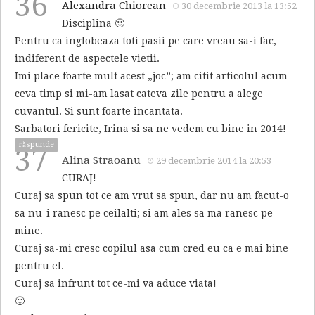
36
Alexandra Chiorean
30 decembrie 2013 la 13:52
Disciplina 🙂
Pentru ca inglobeaza toti pasii pe care vreau sa-i fac,
indiferent de aspectele vietii.
Imi place foarte mult acest „joc”; am citit articolul acum
ceva timp si mi-am lasat cateva zile pentru a alege
cuvantul. Si sunt foarte incantata.
Sarbatori fericite, Irina si sa ne vedem cu bine in 2014!
răspunde
37
Alina Straoanu
29 decembrie 2014 la 20:53
CURAJ!
Curaj sa spun tot ce am vrut sa spun, dar nu am facut-o
sa nu-i ranesc pe ceilalti; si am ales sa ma ranesc pe
mine.
Curaj sa-mi cresc copilul asa cum cred eu ca e mai bine
pentru el.
Curaj sa infrunt tot ce-mi va aduce viata!
🙂