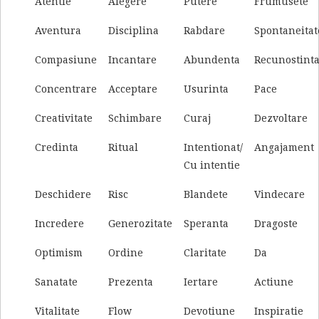
Atentie
Alegere
Putere
Frumusete
Aventura
Disciplina
Rabdare
Spontaneitat
Compasiune
Incantare
Abundenta
Recunostint
Concentrare
Acceptare
Usurinta
Pace
Creativitate
Schimbare
Curaj
Dezvoltare
Credinta
Ritual
Intentionat/
Angajament
Cu intentie
Deschidere
Risc
Blandete
Vindecare
Incredere
Generozitate
Speranta
Dragoste
Optimism
Ordine
Claritate
Da
Sanatate
Prezenta
Iertare
Actiune
Vitalitate
Flow
Devotiune
Inspiratie