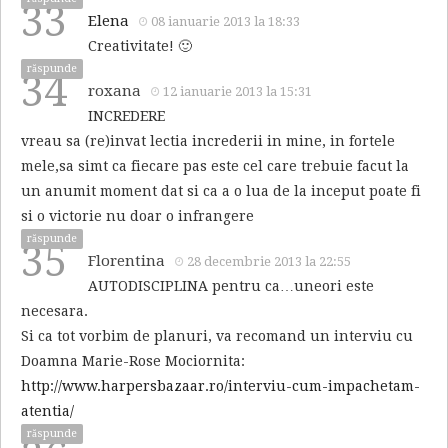
33
Elena
08 ianuarie 2013 la 18:33
Creativitate! 🙂
răspunde
34
roxana
12 ianuarie 2013 la 15:31
INCREDERE
vreau sa (re)invat lectia increderii in mine, in fortele
mele,sa simt ca fiecare pas este cel care trebuie facut la
un anumit moment dat si ca a o lua de la inceput poate fi
si o victorie nu doar o infrangere
răspunde
35
Florentina
28 decembrie 2013 la 22:55
AUTODISCIPLINA pentru ca…uneori este
necesara.
Si ca tot vorbim de planuri, va recomand un interviu cu
Doamna Marie-Rose Mociornita:
http://www.harpersbazaar.ro/interviu-cum-impachetam-
atentia/
răspunde