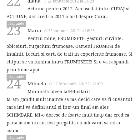
22
diana
21 ianuarie 2012 la 14:23
Actiune pentru 2012. Am oscilat intre CURAJ si
ACTIUNE, dar cred ca 2011 a fost despre Curaj.
răspunde
23
Maria
23 ianuarie 2012 la 16:35
Pentru mine, FRUMUSETE: gesturi, cuvinte,
obiceiuri, rugaciuni frumoase. Oameni FRUMOSI de
intalnit. Locuri si carti de trait in experiente frumoase. Si
chipul se va lumina intru FRUMUSETE! Si o va raspandi
prin lume apoi…
răspunde
24
Mihaela
17 februarie 2012 la 21:09
Minunata ideea ta!Felicitari!
M-am gandit mult inainte sa ma decid care va fi cuvantul
care imi va defini anul si intr-un final am ales
SCHIMBARE. Mi-o doresc de foarte mult timp dar cred ca
pana acum nu am fost pregatita cu adevarat sa mi-o
asum.
răspunde