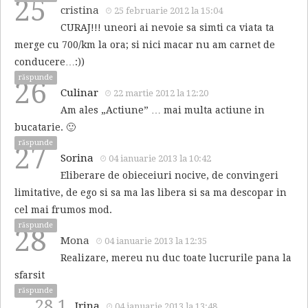
25
cristina
25 februarie 2012 la 15:04
CURAJ!!! uneori ai nevoie sa simti ca viata ta
merge cu 700/km la ora; si nici macar nu am carnet de
conducere…:))
răspunde
26
Culinar
22 martie 2012 la 12:20
Am ales „Actiune” … mai multa actiune in
bucatarie. 🙂
răspunde
27
Sorina
04 ianuarie 2013 la 10:42
Eliberare de obieceiuri nocive, de convingeri
limitative, de ego si sa ma las libera si sa ma descopar in
cel mai frumos mod.
răspunde
28
Mona
04 ianuarie 2013 la 12:35
Realizare, mereu nu duc toate lucrurile pana la
sfarsit
răspunde
28.1
Irina
04 ianuarie 2013 la 13:48