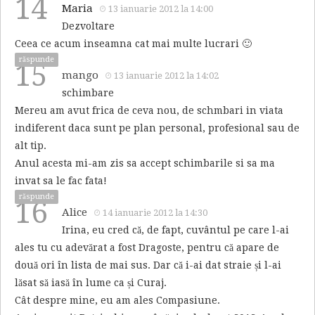
14
Maria
13 ianuarie 2012 la 14:00
Dezvoltare
Ceea ce acum inseamna cat mai multe lucrari 🙂
răspunde
15
mango
13 ianuarie 2012 la 14:02
schimbare
Mereu am avut frica de ceva nou, de schmbari in viata
indiferent daca sunt pe plan personal, profesional sau de
alt tip.
Anul acesta mi-am zis sa accept schimbarile si sa ma
invat sa le fac fata!
răspunde
16
Alice
14 ianuarie 2012 la 14:30
Irina, eu cred că, de fapt, cuvântul pe care l-ai
ales tu cu adevărat a fost Dragoste, pentru că apare de
două ori în lista de mai sus. Dar că i-ai dat straie și l-ai
lăsat să iasă în lume ca și Curaj.
Cât despre mine, eu am ales Compasiune.