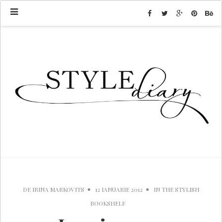
DE
IRINA MARKOVITS
12 IANUARIE 2012
IN
THE STYLISH
BOOKSHELF