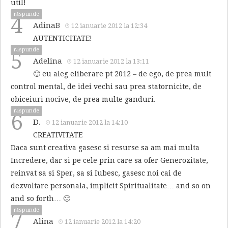
util!
răspunde
4
AdinaB
12 ianuarie 2012 la 12:34
AUTENTICITATE!
răspunde
5
Adelina
12 ianuarie 2012 la 13:11
🙂 eu aleg eliberare pt 2012 – de ego, de prea mult
control mental, de idei vechi sau prea statornicite, de
obiceiuri nocive, de prea multe ganduri.
răspunde
6
D.
12 ianuarie 2012 la 14:10
CREATIVITATE
Daca sunt creativa gasesc si resurse sa am mai multa
Incredere, dar si pe cele prin care sa ofer Generozitate,
reinvat sa si Sper, sa si Iubesc, gasesc noi cai de
dezvoltare personala, implicit Spiritualitate… and so on
and so forth… 🙂
răspunde
7
Alina
12 ianuarie 2012 la 14:20