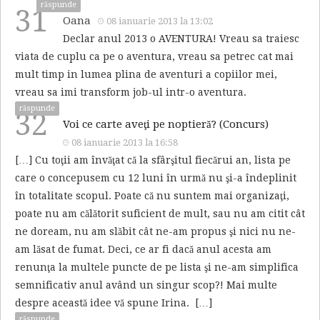
răspunde
31
Oana
08 ianuarie 2013 la 13:02
Declar anul 2013 o AVENTURA! Vreau sa traiesc
viata de cuplu ca pe o aventura, vreau sa petrec cat mai
mult timp in lumea plina de aventuri a copiilor mei,
vreau sa imi transform job-ul intr-o aventura.
răspunde
32
Voi ce carte aveţi pe noptieră? (Concurs)
08 ianuarie 2013 la 16:58
[…] Cu toţii am învăţat că la sfârşitul fiecărui an, lista pe
care o concepusem cu 12 luni în urmă nu şi-a îndeplinit
în totalitate scopul. Poate că nu suntem mai organizaţi,
poate nu am călătorit suficient de mult, sau nu am citit cât
ne doream, nu am slăbit cât ne-am propus şi nici nu ne-
am lăsat de fumat. Deci, ce ar fi dacă anul acesta am
renunţa la multele puncte de pe lista şi ne-am simplifica
semnificativ anul având un singur scop?! Mai multe
despre această idee vă spune Irina. […]
răspunde