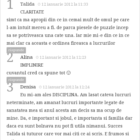
1
Talida
12 ianuarie 2012 la 11:33
CLARITATE
simt ca ma apropii din ce in cemai mult de omul pe care
l-am intuit mereu a fi. de parca piesele de puzzle incep
sa se potriveasca una cate una. Iar mie mi-e din ce in ce
mai clar ca aceasta e ordinea fireasca a lucrurilor
răspunde
2
Alina
12 ianuarie 2012 la 12:23
IMPLINIRE
cuvantul cred ca spune tot 🙂
răspunde
3
Denisa
12 ianuarie 2012 la 12:24
Eu mi-am ales DISCIPLINA. Am lasat cateva lucruri
neterminate, am amanat lucruri importante legate de
sanatatea mea si anul acesta am decis sa ma ocup de
mine. Da, e important si jobul, e importanta si familia dar
daca eu sunt bolnava nu pot fi utila nimanui. Succes
Talida si tuturor care vor mai citi ce ai scris. E frumos si