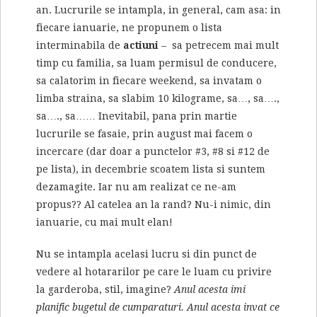
an. Lucrurile se intampla, in general, cam asa: in
fiecare ianuarie, ne propunem o lista
interminabila de
actiuni
– sa petrecem mai mult
timp cu familia, sa luam permisul de conducere,
sa calatorim in fiecare weekend, sa invatam o
limba straina, sa slabim 10 kilograme, sa…, sa….,
sa…., sa…… Inevitabil, pana prin martie
lucrurile se fasaie, prin august mai facem o
incercare (dar doar a punctelor #3, #8 si #12 de
pe lista), in decembrie scoatem lista si suntem
dezamagite. Iar nu am realizat ce ne-am
propus?? Al catelea an la rand? Nu-i nimic, din
ianuarie, cu mai mult elan!
Nu se intampla acelasi lucru si din punct de
vedere al hotararilor pe care le luam cu privire
la garderoba, stil, imagine?
Anul acesta imi
planific bugetul de cumparaturi. Anul acesta invat ce