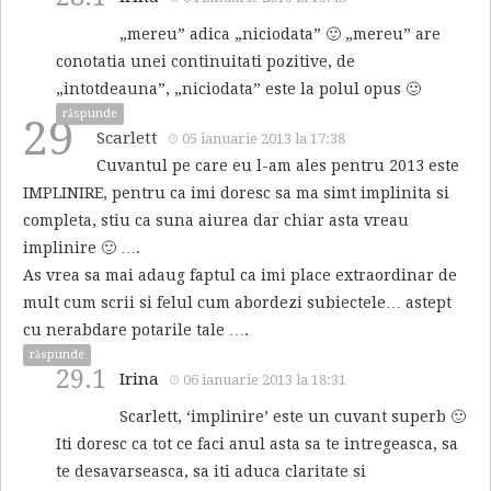
„mereu” adica „niciodata” 🙂 „mereu” are
conotatia unei continuitati pozitive, de
„intotdeauna”, „niciodata” este la polul opus 🙂
răspunde
29
Scarlett
05 ianuarie 2013 la 17:38
Cuvantul pe care eu l-am ales pentru 2013 este
IMPLINIRE, pentru ca imi doresc sa ma simt implinita si
completa, stiu ca suna aiurea dar chiar asta vreau
implinire 🙂 ….
As vrea sa mai adaug faptul ca imi place extraordinar de
mult cum scrii si felul cum abordezi subiectele… astept
cu nerabdare potarile tale ….
răspunde
29.1
Irina
06 ianuarie 2013 la 18:31
Scarlett, ‘implinire’ este un cuvant superb 🙂
Iti doresc ca tot ce faci anul asta sa te intregeasca, sa
te desavarseasca, sa iti aduca claritate si