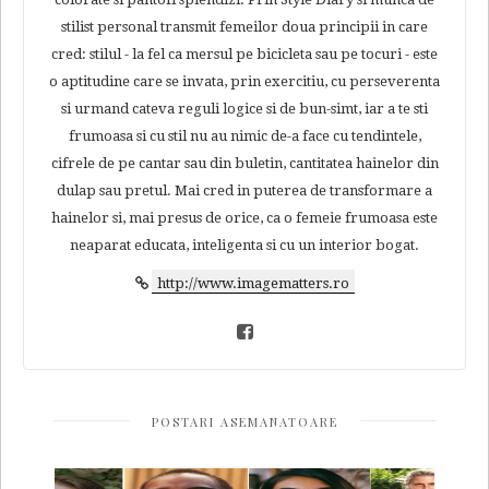
stilist personal transmit femeilor doua principii in care
cred: stilul - la fel ca mersul pe bicicleta sau pe tocuri - este
o aptitudine care se invata, prin exercitiu, cu perseverenta
si urmand cateva reguli logice si de bun-simt, iar a te sti
frumoasa si cu stil nu au nimic de-a face cu tendintele,
cifrele de pe cantar sau din buletin, cantitatea hainelor din
dulap sau pretul. Mai cred in puterea de transformare a
hainelor si, mai presus de orice, ca o femeie frumoasa este
neaparat educata, inteligenta si cu un interior bogat.
http://www.imagematters.ro
POSTARI ASEMANATOARE