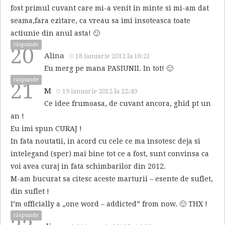
fost primul cuvant care mi-a venit in minte si mi-am dat
seama,fara ezitare, ca vreau sa imi insoteasca toate
actiunie din anul asta! 🙂
răspunde
20
Alina
18 ianuarie 2012 la 16:21
Eu merg pe mana PASIUNII. In tot! 🙂
răspunde
21
M
19 ianuarie 2012 la 22:49
Ce idee frumoasa, de cuvant ancora, ghid pt un
an !
Eu imi spun CURAJ !
In fata noutatii, in acord cu cele ce ma insotesc deja si
intelegand (sper) mai bine tot ce a fost, sunt convinsa ca
voi avea curaj in fata schimbarilor din 2012.
M-am bucurat sa citesc aceste marturii – esente de suflet,
din suflet !
I’m officially a „one word – addicted” from now. 🙂 THX !
răspunde