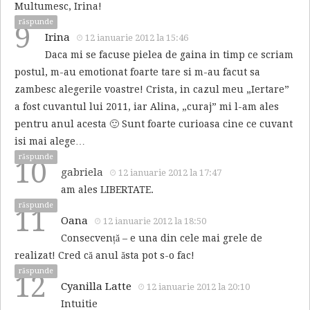
Multumesc, Irina!
răspunde
9
Irina
12 ianuarie 2012 la 15:46
Daca mi se facuse pielea de gaina in timp ce scriam
postul, m-au emotionat foarte tare si m-au facut sa
zambesc alegerile voastre! Crista, in cazul meu „Iertare”
a fost cuvantul lui 2011, iar Alina, „curaj” mi l-am ales
pentru anul acesta 🙂 Sunt foarte curioasa cine ce cuvant
isi mai alege…
răspunde
10
gabriela
12 ianuarie 2012 la 17:47
am ales LIBERTATE.
răspunde
11
Oana
12 ianuarie 2012 la 18:50
Consecvență – e una din cele mai grele de
realizat! Cred că anul ăsta pot s-o fac!
răspunde
12
Cyanilla Latte
12 ianuarie 2012 la 20:10
Intuitie