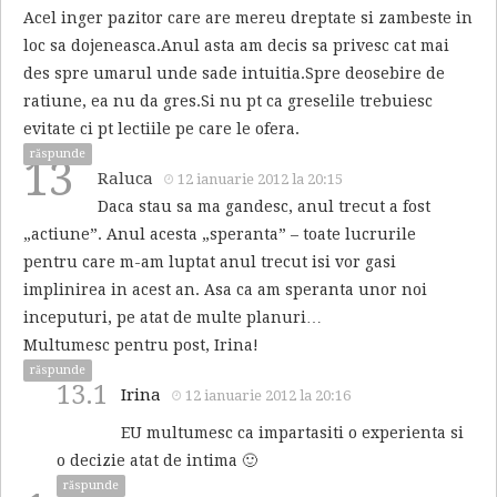
Acel inger pazitor care are mereu dreptate si zambeste in
loc sa dojeneasca.Anul asta am decis sa privesc cat mai
des spre umarul unde sade intuitia.Spre deosebire de
ratiune, ea nu da gres.Si nu pt ca greselile trebuiesc
evitate ci pt lectiile pe care le ofera.
răspunde
13
Raluca
12 ianuarie 2012 la 20:15
Daca stau sa ma gandesc, anul trecut a fost
„actiune”. Anul acesta „speranta” – toate lucrurile
pentru care m-am luptat anul trecut isi vor gasi
implinirea in acest an. Asa ca am speranta unor noi
inceputuri, pe atat de multe planuri…
Multumesc pentru post, Irina!
răspunde
13.1
Irina
12 ianuarie 2012 la 20:16
EU multumesc ca impartasiti o experienta si
o decizie atat de intima 🙂
răspunde