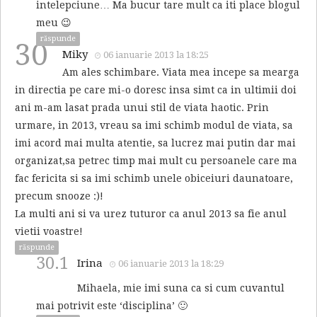
intelepciune… Ma bucur tare mult ca iti place blogul
meu 😉
răspunde
30
Miky
06 ianuarie 2013 la 18:25
Am ales schimbare. Viata mea incepe sa mearga
in directia pe care mi-o doresc insa simt ca in ultimii doi
ani m-am lasat prada unui stil de viata haotic. Prin
urmare, in 2013, vreau sa imi schimb modul de viata, sa
imi acord mai multa atentie, sa lucrez mai putin dar mai
organizat,sa petrec timp mai mult cu persoanele care ma
fac fericita si sa imi schimb unele obiceiuri daunatoare,
precum snooze :)!
La multi ani si va urez tuturor ca anul 2013 sa fie anul
vietii voastre!
răspunde
30.1
Irina
06 ianuarie 2013 la 18:29
Mihaela, mie imi suna ca si cum cuvantul
mai potrivit este ‘disciplina’ 🙂