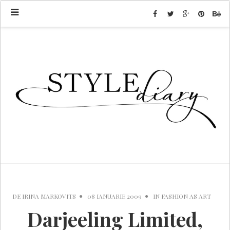
DE
IRINA MARKOVITS
08 IANUARIE 2009
IN
FASHION AS ART
Darjeeling Limited,