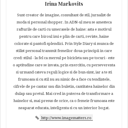
Irina Markovits
Sunt creator de imagine, consultant de stil, jurnalist de
moda si personal shopper. In ADN-ul meu se amesteca
rafturile de carti cu umerasele de haine: asta e motivul
pentru care biroul imi e plin de carti, reviste, haine
colorate si pantofi splendizi. Prin Style Diary si munca de
stilist personal transmit femeilor doua principii in care
cred: stilul - la fel ca mersul pe bicicleta sau pe tocuri - este
o aptitudine care se invata, prin exercitiu, cu perseverenta
si urmand cateva reguli logice si de bun-simt, iar a te sti
frumoasa si cu stil nu au nimic de-a face cu tendintele,
cifrele de pe cantar sau din buletin, cantitatea hainelor din
dulap sau pretul. Mai cred in puterea de transformare a
hainelor si, mai presus de orice, ca o femeie frumoasa este
neaparat educata, inteligenta si cu un interior bogat.
http://www.imagematters.ro