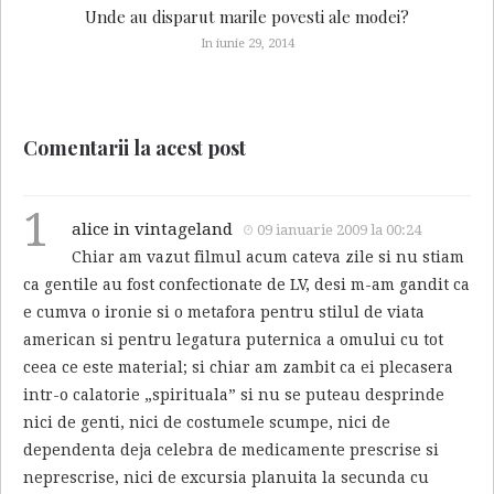
Unde au disparut marile povesti ale modei?
In iunie 29, 2014
Comentarii la acest post
1
alice in vintageland
09 ianuarie 2009 la 00:24
Chiar am vazut filmul acum cateva zile si nu stiam
ca gentile au fost confectionate de LV, desi m-am gandit ca
e cumva o ironie si o metafora pentru stilul de viata
american si pentru legatura puternica a omului cu tot
ceea ce este material; si chiar am zambit ca ei plecasera
intr-o calatorie „spirituala” si nu se puteau desprinde
nici de genti, nici de costumele scumpe, nici de
dependenta deja celebra de medicamente prescrise si
neprescrise, nici de excursia planuita la secunda cu