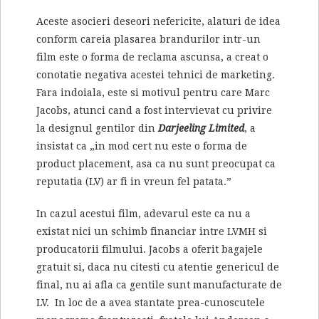
Aceste asocieri deseori nefericite, alaturi de idea
conform careia plasarea brandurilor intr-un
film este o forma de reclama ascunsa, a creat o
conotatie negativa acestei tehnici de marketing.
Fara indoiala, este si motivul pentru care Marc
Jacobs, atunci cand a fost intervievat cu privire
la designul gentilor din
Darjeeling Limited
, a
insistat ca „in mod cert nu este o forma de
product placement, asa ca nu sunt preocupat ca
reputatia (LV) ar fi in vreun fel patata.”
In cazul acestui film, adevarul este ca nu a
existat nici un schimb financiar intre LVMH si
producatorii filmului. Jacobs a oferit bagajele
gratuit si, daca nu citesti cu atentie genericul de
final, nu ai afla ca gentile sunt manufacturate de
LV. In loc de a avea stantate prea-cunoscutele