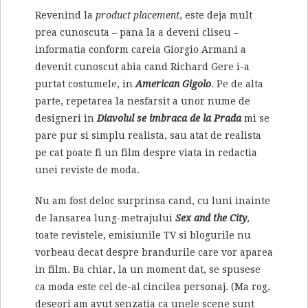
Revenind la
product placement
, este deja mult
prea cunoscuta – pana la a deveni cliseu –
informatia conform careia Giorgio Armani a
devenit cunoscut abia cand Richard Gere i-a
purtat costumele, in
American Gigolo
. Pe de alta
parte, repetarea la nesfarsit a unor nume de
designeri in
Diavolul se imbraca de la Prada
mi se
pare pur si simplu realista, sau atat de realista
pe cat poate fi un film despre viata in redactia
unei reviste de moda.
Nu am fost deloc surprinsa cand, cu luni inainte
de lansarea lung-metrajului
Sex and the City
,
toate revistele, emisiunile TV si blogurile nu
vorbeau decat despre brandurile care vor aparea
in film. Ba chiar, la un moment dat, se spusese
ca moda este cel de-al cincilea personaj. (Ma rog,
deseori am avut senzatia ca unele scene sunt