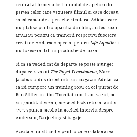
central al firmei a fost inundat de apeluri din
partea celor care vazusera filmul si care doreau
sa isi comande o pereche similara. Adidas, care
nu platise pentru aparitia din film, au fost usor
amuzati pentru ca trainerii respectivi fusesera
creati de Anderson special pentru
Life
Aquatic
si
nu fusesera dati in productie de masa.
Si ca sa vedeti cat de departe se poate ajunge:
dupa ce a vazut
The Royal Tenenbaums
, Marc
Jacobs s-a dus direct intr-un magazin Adidas ca
sa isi cumpere un training rosu ca cel purtat de
Ben Stiller in film.”Imediat cum l-am vazut, m-
am gandit: il vreau, are acel look retro al anilor
’70”, spunea Jacobs in acelasi interviu despre
Anderson, Darjeeling si bagaje.
Acesta e un alt motiv pentru care colaborarea