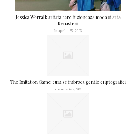
Jessica Worrall: artista care fuzioneaza moda si arta
Renasterii
In aprilie 25, 2023
The Imitation Game: cum se imbraca geniile criptografiei
In februarie 2, 2015