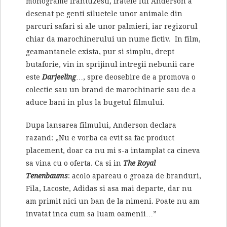
monograme frantuzesti, fratele lui Anderson a
desenat pe genti siluetele unor animale din
parcuri safari si ale unor palmieri, iar regizorul
chiar da marochinerului un nume fictiv. In film,
geamantanele exista, pur si simplu, drept
butaforie, vin in sprijinul intregii nebunii care
este
Darjeeling
…, spre deosebire de a promova o
colectie sau un brand de marochinarie sau de a
aduce bani in plus la bugetul filmului.
Dupa lansarea filmului, Anderson declara
razand: „Nu e vorba ca evit sa fac product
placement, doar ca nu mi s-a intamplat ca cineva
sa vina cu o oferta. Ca si in
The Royal
Tenenbaums
: acolo apareau o groaza de branduri,
Fila, Lacoste, Adidas si asa mai departe, dar nu
am primit nici un ban de la nimeni. Poate nu am
invatat inca cum sa luam oamenii…”