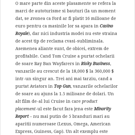
O mare parte din aceste plasamente se refera la
marci de autoturisme si bauturi (la un moment
dat, se zvonea ca Ford ar fi platit 16 milioane de
euro pentru ca masinile lor sa apara in
Casino
Royale
), dar nici industria modei nu este straina
de acest tip de reclama cvasi-subliminala.
Asemenea aliante sunt, de obicei, extrem de
profitabile. Cand Tom Cruise a purtat ochelarii
de soare Ray Ban Wayfarers in
Risky Business
,
vanzarile au crescut de la 18,000 $ la 360,000 $
intr-un singur an. Trei ani mai tarziu, cand a
purtat Aviators in
Top Gun
, vanzarile ochelarilor
de soare au ajuns la 1.5 milioane de dolari. Un
alt film de-al lui Cruise in care
product
placement
-ul este facut fara jena este
Minority
Report
– nu mai putin de 5 branduri mari au
aparitii numeroase (Lexus, Omega, American
Express, Guiness, Gap). Un alt exemplu este