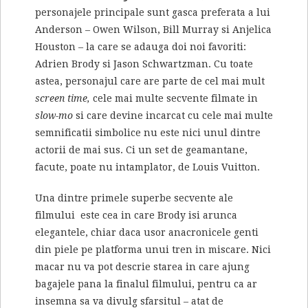
personajele principale sunt gasca preferata a lui
Anderson – Owen Wilson, Bill Murray si Anjelica
Houston – la care se adauga doi noi favoriti:
Adrien Brody si Jason Schwartzman. Cu toate
astea, personajul care are parte de cel mai mult
screen time,
cele mai multe secvente filmate in
slow-mo
si care devine incarcat cu cele mai multe
semnificatii simbolice nu este nici unul dintre
actorii de mai sus. Ci un set de geamantane,
facute, poate nu intamplator, de Louis Vuitton.
Una dintre primele superbe secvente ale
filmului este cea in care Brody isi arunca
elegantele, chiar daca usor anacronicele genti
din piele pe platforma unui tren in miscare. Nici
macar nu va pot descrie starea in care ajung
bagajele pana la finalul filmului, pentru ca ar
insemna sa va divulg sfarsitul – atat de