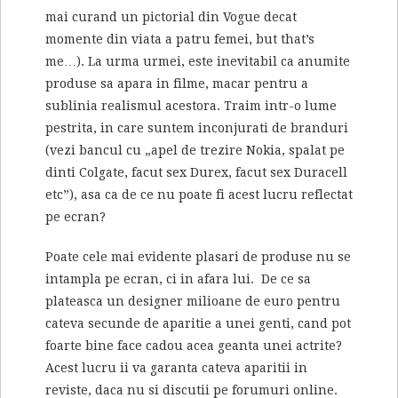
mai curand un pictorial din Vogue decat
momente din viata a patru femei, but that’s
me…). La urma urmei, este inevitabil ca anumite
produse sa apara in filme, macar pentru a
sublinia realismul acestora. Traim intr-o lume
pestrita, in care suntem inconjurati de branduri
(vezi bancul cu „apel de trezire Nokia, spalat pe
dinti Colgate, facut sex Durex, facut sex Duracell
etc”), asa ca de ce nu poate fi acest lucru reflectat
pe ecran?
Poate cele mai evidente plasari de produse nu se
intampla pe ecran, ci in afara lui. De ce sa
plateasca un designer milioane de euro pentru
cateva secunde de aparitie a unei genti, cand pot
foarte bine face cadou acea geanta unei actrite?
Acest lucru ii va garanta cateva aparitii in
reviste, daca nu si discutii pe forumuri online.