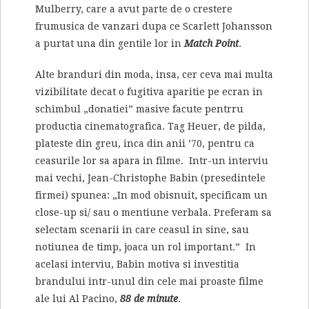
Mulberry, care a avut parte de o crestere
frumusica de vanzari dupa ce Scarlett Johansson
a purtat una din gentile lor in
Match Point
.
Alte branduri din moda, insa, cer ceva mai multa
vizibilitate decat o fugitiva aparitie pe ecran in
schimbul „donatiei” masive facute pentrru
productia cinematografica. Tag Heuer, de pilda,
plateste din greu, inca din anii ’70, pentru ca
ceasurile lor sa apara in filme. Intr-un interviu
mai vechi, Jean-Christophe Babin (presedintele
firmei) spunea: „In mod obisnuit, specificam un
close-up si/ sau o mentiune verbala. Preferam sa
selectam scenarii in care ceasul in sine, sau
notiunea de timp, joaca un rol important.” In
acelasi interviu, Babin motiva si investitia
brandului intr-unul din cele mai proaste filme
ale lui Al Pacino,
88 de minute
.