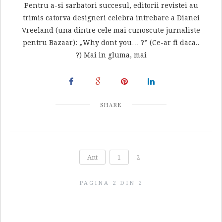
Pentru a-si sarbatori succesul, editorii revistei au
trimis catorva designeri celebra intrebare a Dianei
Vreeland (una dintre cele mai cunoscute jurnaliste
pentru Bazaar): „Why dont you… ?” (Ce-ar fi daca..
?) Mai in gluma, mai
SHARE
Ant
1
2
PAGINA 2 DIN 2