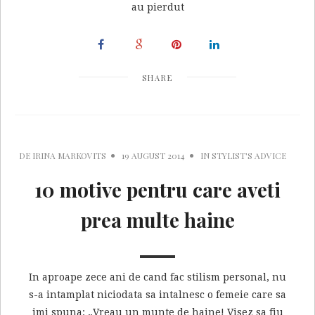
au pierdut
SHARE
DE
IRINA MARKOVITS
19 AUGUST 2014
IN
STYLIST'S ADVICE
10 motive pentru care aveti
prea multe haine
In aproape zece ani de cand fac stilism personal, nu
s-a intamplat niciodata sa intalnesc o femeie care sa
imi spuna: „Vreau un munte de haine! Visez sa fiu