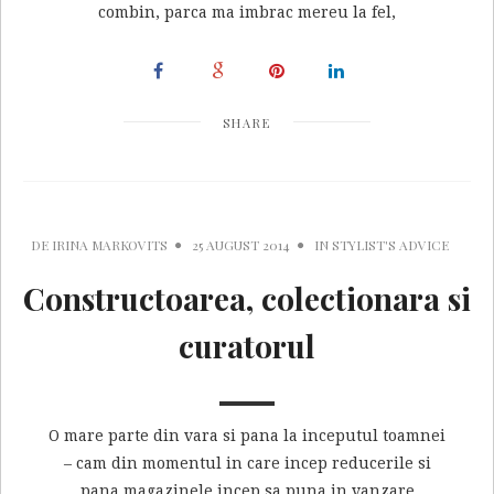
combin, parca ma imbrac mereu la fel,
SHARE
DE
IRINA MARKOVITS
25 AUGUST 2014
IN
STYLIST'S ADVICE
Constructoarea, colectionara si
curatorul
O mare parte din vara si pana la inceputul toamnei
– cam din momentul in care incep reducerile si
pana magazinele incep sa puna in vanzare