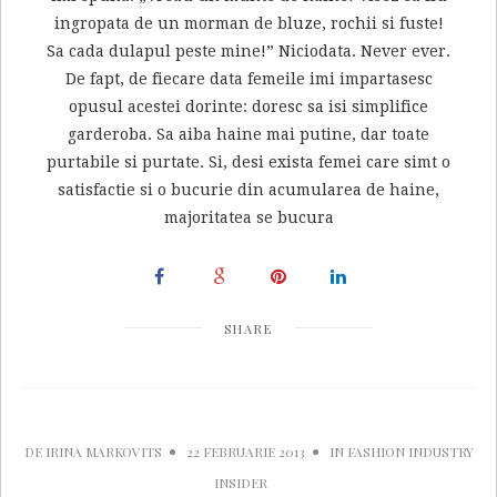
ingropata de un morman de bluze, rochii si fuste!
Sa cada dulapul peste mine!” Niciodata. Never ever.
De fapt, de fiecare data femeile imi impartasesc
opusul acestei dorinte: doresc sa isi simplifice
garderoba. Sa aiba haine mai putine, dar toate
purtabile si purtate. Si, desi exista femei care simt o
satisfactie si o bucurie din acumularea de haine,
majoritatea se bucura
SHARE
DE
IRINA MARKOVITS
22 FEBRUARIE 2013
IN
FASHION INDUSTRY
INSIDER