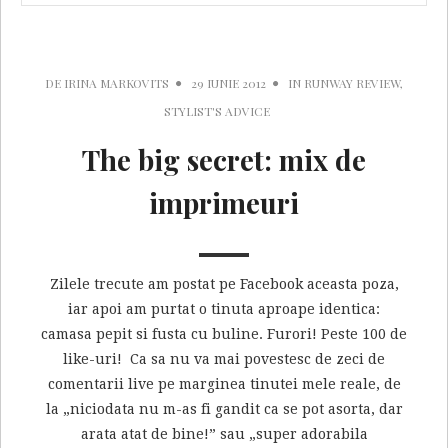
DE
IRINA MARKOVITS
29 IUNIE 2012
IN
RUNWAY REVIEW
,
STYLIST'S ADVICE
The big secret: mix de
imprimeuri
Zilele trecute am postat pe Facebook aceasta poza,
iar apoi am purtat o tinuta aproape identica:
camasa pepit si fusta cu buline. Furori! Peste 100 de
like-uri! Ca sa nu va mai povestesc de zeci de
comentarii live pe marginea tinutei mele reale, de
la „niciodata nu m-as fi gandit ca se pot asorta, dar
arata atat de bine!” sau „super adorabila