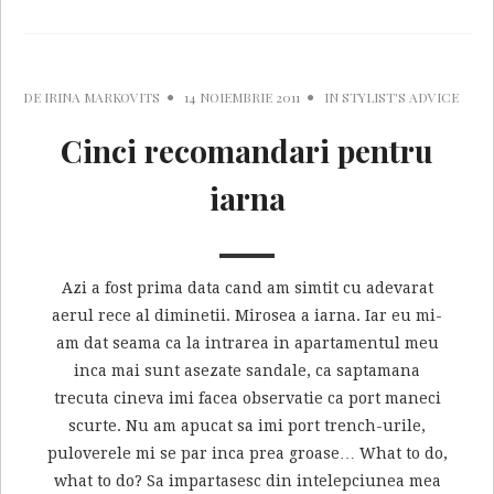
DE
IRINA MARKOVITS
14 NOIEMBRIE 2011
IN
STYLIST'S ADVICE
Cinci recomandari pentru
iarna
Azi a fost prima data cand am simtit cu adevarat
aerul rece al diminetii. Mirosea a iarna. Iar eu mi-
am dat seama ca la intrarea in apartamentul meu
inca mai sunt asezate sandale, ca saptamana
trecuta cineva imi facea observatie ca port maneci
scurte. Nu am apucat sa imi port trench-urile,
puloverele mi se par inca prea groase… What to do,
what to do? Sa impartasesc din intelepciunea mea