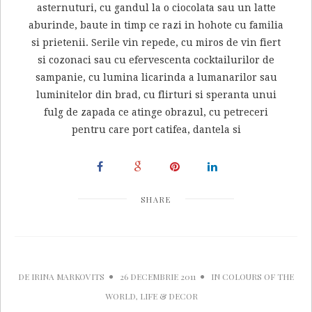
asternuturi, cu gandul la o ciocolata sau un latte
aburinde, baute in timp ce razi in hohote cu familia
si prietenii. Serile vin repede, cu miros de vin fiert
si cozonaci sau cu efervescenta cocktailurilor de
sampanie, cu lumina licarinda a lumanarilor sau
luminitelor din brad, cu flirturi si speranta unui
fulg de zapada ce atinge obrazul, cu petreceri
pentru care port catifea, dantela si
SHARE
DE
IRINA MARKOVITS
26 DECEMBRIE 2011
IN
COLOURS OF THE
WORLD
,
LIFE & DECOR