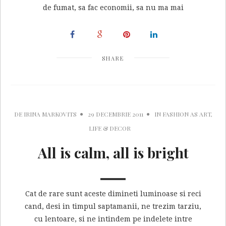
de fumat, sa fac economii, sa nu ma mai
SHARE
DE
IRINA MARKOVITS
29 DECEMBRIE 2011
IN
FASHION AS ART
,
LIFE & DECOR
All is calm, all is bright
Cat de rare sunt aceste dimineti luminoase si reci
cand, desi in timpul saptamanii, ne trezim tarziu,
cu lentoare, si ne intindem pe indelete intre