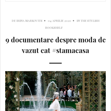
DE
IRINA MARKOVITS
04 APRILIE 2020
IN
THE STYLISH
BOOKSHELF
9 documentare despre moda de
vazut cat #stamacasa