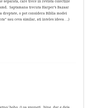
 separata, care trece in revista colectiile
e samd. Saptamana trecuta Harper’s Bazaar
na dreptate, o pot considera Biblia modei
a” sau ceva similar, ati inteles ideea….)
etno/ boho. O sa spuneti „bine, dar e deja