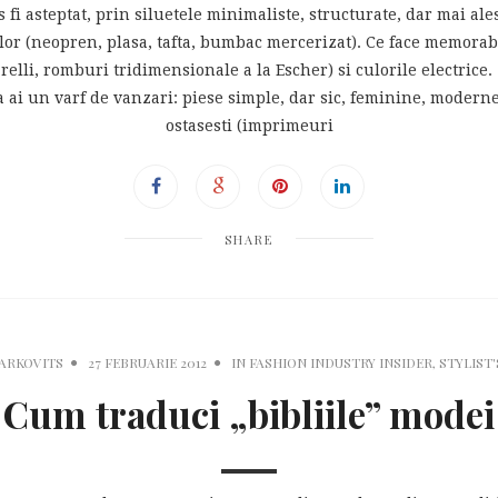
s fi asteptat, prin siluetele minimaliste, structurate, dar mai ale
elor (neopren, plasa, tafta, bumbac mercerizat). Ce face memorab
relli, romburi tridimensionale a la Escher) si culorile electrice. 
 sa ai un varf de vanzari: piese simple, dar sic, feminine, moderne
ostasesti (imprimeuri
SHARE
MARKOVITS
27 FEBRUARIE 2012
IN
FASHION INDUSTRY INSIDER
,
STYLIST'
Cum traduci „bibliile” modei