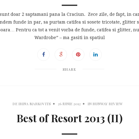
i sunt doar 2 saptamani pana la Craciun. Zece zile, de fapt, in 
ndem funde in par, sa purtam catifea si sosete tricotate, glitter 
oara… Pentru ca tot a venit vorba de funde, catifea si glitter, n
Wardrobe” – ma gasiti in spatiul
SHARE
DE
IRINA MARKOVITS
26 IUNIE 2012
IN
RUNWAY REVIEW
Best of Resort 2013 (II)