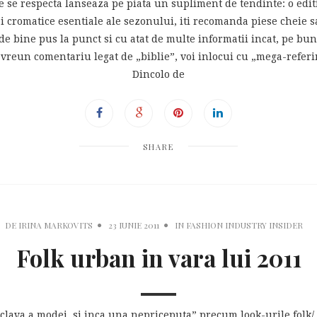
e se respecta lanseaza pe piata un supliment de tendinte: o editie
ce si cromatice esentiale ale sezonului, iti recomanda piese chei
de bine pus la punct si cu atat de multe informatii incat, pe bu
reun comentariu legat de „biblie”, voi inlocui cu „mega-referint
Dincolo de
SHARE
DE
IRINA MARKOVITS
23 IUNIE 2011
IN
FASHION INDUSTRY INSIDER
Folk urban in vara lui 2011
sclava a modei, si inca una nepriceputa” precum look-urile folk/ 