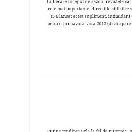
La fiecare inceput de sezon, revistele car
cele mai importante, directiile stilisti
si-a lansat acest supliment, intimidant 
pentru primavara-vara 2012 (daca apare v
Putine tendinte urla la fel de puternic „