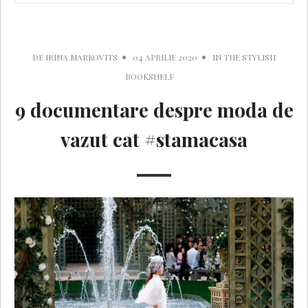
DE
IRINA MARKOVITS
04 APRILIE 2020
IN
THE STYLISH
BOOKSHELF
9 documentare despre moda de
vazut cat #stamacasa