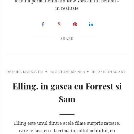
toamna permanenta din New York-ul lui Benton –
in realitate
SHARE
DE
IRINA MARKOVITS
29 OCTOMBRIE 2010
IN
FASHION AS ART
Elling, in gasca cu Forrest si
Sam
Elling este unul dintre acele filme surprinzatoare,
care te lasa cu o lacrima in coltul ochiului, cu