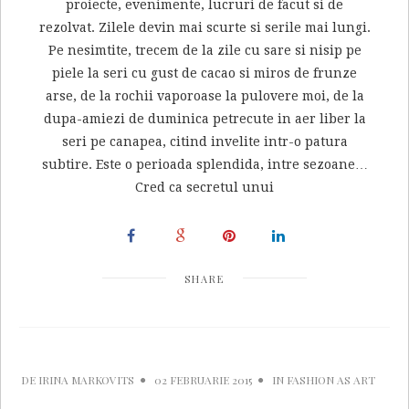
proiecte, evenimente, lucruri de facut si de
rezolvat. Zilele devin mai scurte si serile mai lungi.
Pe nesimtite, trecem de la zile cu sare si nisip pe
piele la seri cu gust de cacao si miros de frunze
arse, de la rochii vaporoase la pulovere moi, de la
dupa-amiezi de duminica petrecute in aer liber la
seri pe canapea, citind invelite intr-o patura
subtire. Este o perioada splendida, intre sezoane…
Cred ca secretul unui
SHARE
DE
IRINA MARKOVITS
02 FEBRUARIE 2015
IN
FASHION AS ART