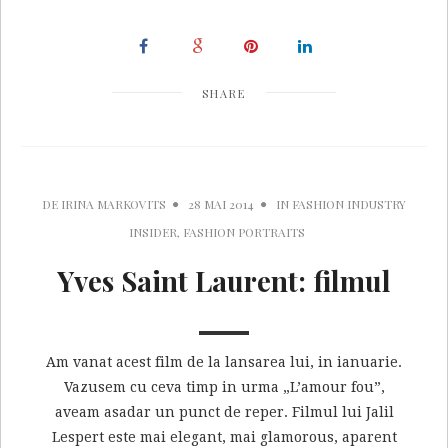
SHARE
DE
IRINA MARKOVITS
28 MAI 2014
IN
FASHION INDUSTRY
INSIDER
,
FASHION PORTRAITS
Yves Saint Laurent: filmul
Am vanat acest film de la lansarea lui, in ianuarie.
Vazusem cu ceva timp in urma „L’amour fou”,
aveam asadar un punct de reper. Filmul lui Jalil
Lespert este mai elegant, mai glamorous, aparent