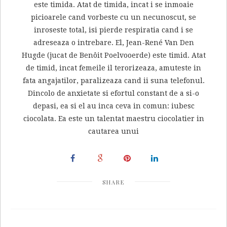
este timida. Atat de timida, incat i se inmoaie
picioarele cand vorbeste cu un necunoscut, se
inroseste total, isi pierde respiratia cand i se
adreseaza o intrebare. El, Jean-René Van Den
Hugde (jucat de Benôit Poelvooerde) este timid. Atat
de timid, incat femeile il terorizeaza, amuteste in
fata angajatilor, paralizeaza cand ii suna telefonul.
Dincolo de anxietate si efortul constant de a si-o
depasi, ea si el au inca ceva in comun: iubesc
ciocolata. Ea este un talentat maestru ciocolatier in
cautarea unui
SHARE