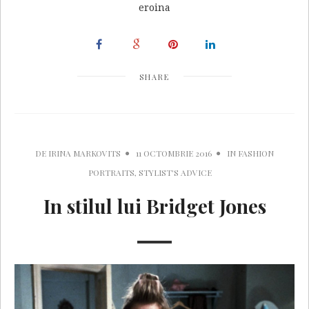
eroina
SHARE
DE
IRINA MARKOVITS
11 OCTOMBRIE 2016
IN
FASHION
PORTRAITS
,
STYLIST'S ADVICE
In stilul lui Bridget Jones