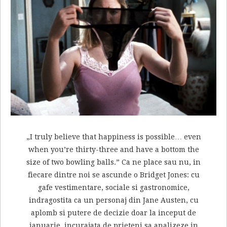
„I truly believe that happiness is possible… even
when you’re thirty-three and have a bottom the
size of two bowling balls.” Ca ne place sau nu, in
fiecare dintre noi se ascunde o Bridget Jones: cu
gafe vestimentare, sociale si gastronomice,
indragostita ca un personaj din Jane Austen, cu
aplomb si putere de decizie doar la inceput de
ianuarie, incurajata de prieteni sa analizeze in