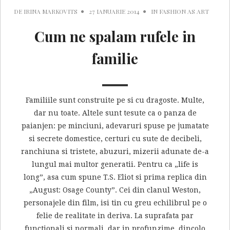
DE
IRINA MARKOVITS
27 IANUARIE 2014
IN
FASHION AS ART
Cum ne spalam rufele in
familie
Familiile sunt construite pe si cu dragoste. Multe,
dar nu toate. Altele sunt tesute ca o panza de
paianjen: pe minciuni, adevaruri spuse pe jumatate
si secrete domestice, certuri cu sute de decibeli,
ranchiuna si tristete, abuzuri, mizerii adunate de-a
lungul mai multor generatii. Pentru ca „life is
long”, asa cum spune T.S. Eliot si prima replica din
„August: Osage County”. Cei din clanul Weston,
personajele din film, isi tin cu greu echilibrul pe o
felie de realitate in deriva. La suprafata par
functionali si normali, dar in profunzime, dincolo