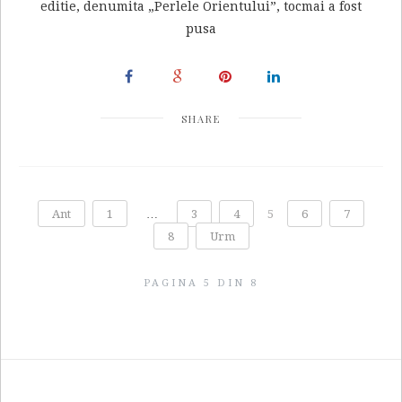
editie, denumita „Perlele Orientului”, tocmai a fost
pusa
SHARE
Ant
1
…
3
4
5
6
7
8
Urm
PAGINA 5 DIN 8