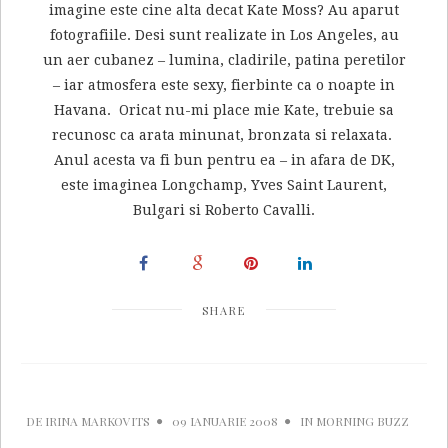
imagine este cine alta decat Kate Moss? Au aparut
fotografiile. Desi sunt realizate in Los Angeles, au
un aer cubanez – lumina, cladirile, patina peretilor
– iar atmosfera este sexy, fierbinte ca o noapte in
Havana. Oricat nu-mi place mie Kate, trebuie sa
recunosc ca arata minunat, bronzata si relaxata.
Anul acesta va fi bun pentru ea – in afara de DK,
este imaginea Longchamp, Yves Saint Laurent,
Bulgari si Roberto Cavalli.
SHARE
DE
IRINA MARKOVITS
09 IANUARIE 2008
IN
MORNING BUZZ