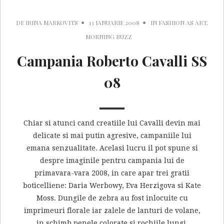
DE
IRINA MARKOVITS
13 IANUARIE 2008
IN
FASHION AS ART
,
MORNING BUZZ
Campania Roberto Cavalli SS
08
Chiar si atunci cand creatiile lui Cavalli devin mai
delicate si mai putin agresive, campaniile lui
emana senzualitate. Acelasi lucru il pot spune si
despre imaginile pentru campania lui de
primavara-vara 2008, in care apar trei gratii
boticelliene: Daria Werbowy, Eva Herzigova si Kate
Moss. Dungile de zebra au fost inlocuite cu
imprimeuri florale iar zalele de lanturi de volane,
in schimb penele colorate si rochiile lungi,