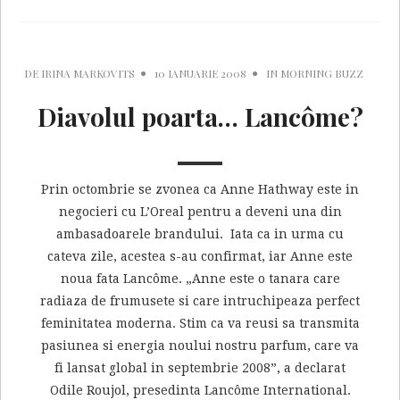
DE
IRINA MARKOVITS
10 IANUARIE 2008
IN
MORNING BUZZ
Diavolul poarta… Lancôme?
Prin octombrie se zvonea ca Anne Hathway este in
negocieri cu L’Oreal pentru a deveni una din
ambasadoarele brandului. Iata ca in urma cu
cateva zile, acestea s-au confirmat, iar Anne este
noua fata Lancôme. „Anne este o tanara care
radiaza de frumusete si care intruchipeaza perfect
feminitatea moderna. Stim ca va reusi sa transmita
pasiunea si energia noului nostru parfum, care va
fi lansat global in septembrie 2008”, a declarat
Odile Roujol, presedinta Lancôme International.