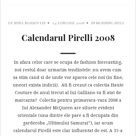
DE
IRINA MARKOVITS
04 IANUARIE 2008
IN
MORNING BUZZ
Calendarul Pirelli 2008
In afara celor care se ocupa de fashion forecasting,
noi restul doar urmarim tendintele: nu avem cum
sa stim cand si de unde vor aparea cele noi (in fine,
uneori exista indicii). Ati fi crezut ca colectia Haute
Couture de anul trecut al lui Galliano va fi atat de
marcanta? Colectia pentru primavara-vara 2008 a
lui Alexander McQueen are siluete evident
orientale (una dintre ele pare a fi decupata din
garderoba „Ultimului Samurai”), iar acum
calendarul Pirelli este clar influentat de est. A 35-a