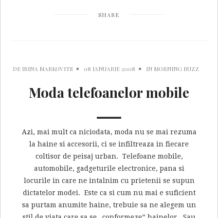
SHARE
DE
IRINA MARKOVITS
08 IANUARIE 2008
IN
MORNING BUZZ
Moda telefoanelor mobile
Azi, mai mult ca niciodata, moda nu se mai rezuma
la haine si accesorii, ci se infiltreaza in fiecare
coltisor de peisaj urban. Telefoane mobile,
automobile, gadgeturile electronice, pana si
locurile in care ne intalnim cu prietenii se supun
dictatelor modei. Este ca si cum nu mai e suficient
sa purtam anumite haine, trebuie sa ne alegem un
stil de viata care sa se „conformeze” hainelor. Sau