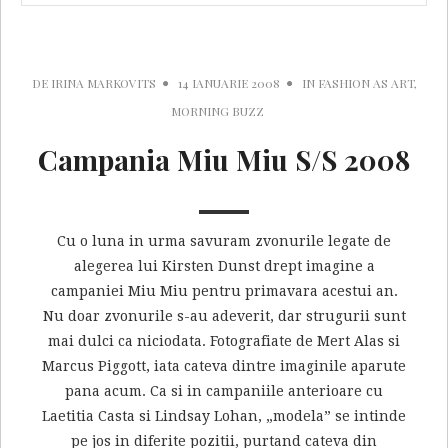
DE
IRINA MARKOVITS
14 IANUARIE 2008
IN
FASHION AS ART
,
MORNING BUZZ
Campania Miu Miu S/S 2008
Cu o luna in urma savuram zvonurile legate de
alegerea lui Kirsten Dunst drept imagine a
campaniei Miu Miu pentru primavara acestui an.
Nu doar zvonurile s-au adeverit, dar strugurii sunt
mai dulci ca niciodata. Fotografiate de Mert Alas si
Marcus Piggott, iata cateva dintre imaginile aparute
pana acum. Ca si in campaniile anterioare cu
Laetitia Casta si Lindsay Lohan, „modela” se intinde
pe jos in diferite pozitii, purtand cateva din