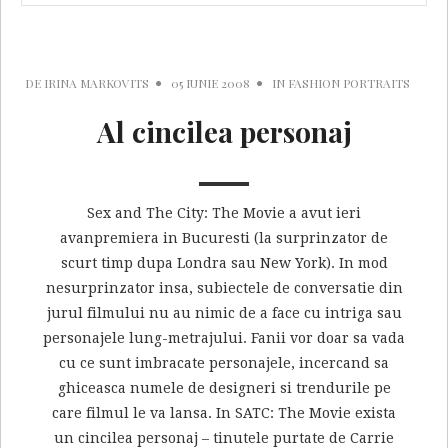
DE
IRINA MARKOVITS
05 IUNIE 2008
IN
FASHION PORTRAITS
Al cincilea personaj
Sex and The City: The Movie a avut ieri
avanpremiera in Bucuresti (la surprinzator de
scurt timp dupa Londra sau New York). In mod
nesurprinzator insa, subiectele de conversatie din
jurul filmului nu au nimic de a face cu intriga sau
personajele lung-metrajului. Fanii vor doar sa vada
cu ce sunt imbracate personajele, incercand sa
ghiceasca numele de designeri si trendurile pe
care filmul le va lansa. In SATC: The Movie exista
un cincilea personaj – tinutele purtate de Carrie