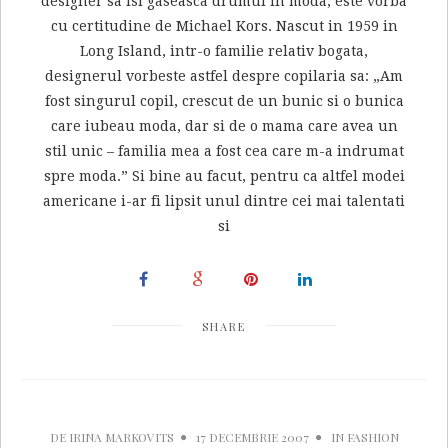
designer sa isi gaseasca drumul in moda, este vorba
cu certitudine de Michael Kors. Nascut in 1959 in
Long Island, intr-o familie relativ bogata,
designerul vorbeste astfel despre copilaria sa: „Am
fost singurul copil, crescut de un bunic si o bunica
care iubeau moda, dar si de o mama care avea un
stil unic – familia mea a fost cea care m-a indrumat
spre moda.” Si bine au facut, pentru ca altfel modei
americane i-ar fi lipsit unul dintre cei mai talentati
si
SHARE
DE
IRINA MARKOVITS
17 DECEMBRIE 2007
IN
FASHION