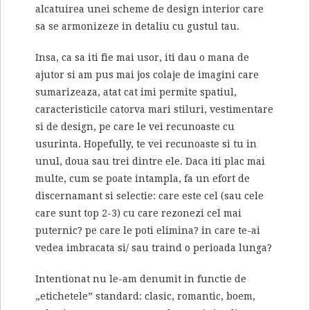
alcatuirea unei scheme de design interior care
sa se armonizeze in detaliu cu gustul tau.
Insa, ca sa iti fie mai usor, iti dau o mana de
ajutor si am pus mai jos colaje de imagini care
sumarizeaza, atat cat imi permite spatiul,
caracteristicile catorva mari stiluri, vestimentare
si de design, pe care le vei recunoaste cu
usurinta. Hopefully, te vei recunoaste si tu in
unul, doua sau trei dintre ele. Daca iti plac mai
multe, cum se poate intampla, fa un efort de
discernamant si selectie: care este cel (sau cele
care sunt top 2-3) cu care rezonezi cel mai
puternic? pe care le poti elimina? in care te-ai
vedea imbracata si/ sau traind o perioada lunga?
Intentionat nu le-am denumit in functie de
„etichetele” standard: clasic, romantic, boem,