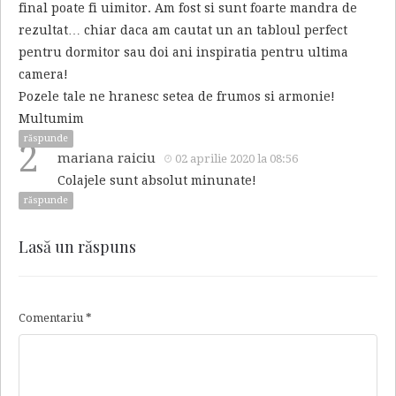
final poate fi uimitor. Am fost si sunt foarte mandra de
rezultat… chiar daca am cautat un an tabloul perfect
pentru dormitor sau doi ani inspiratia pentru ultima
camera!
Pozele tale ne hranesc setea de frumos si armonie!
Multumim
răspunde
2
mariana raiciu
02 aprilie 2020 la 08:56
Colajele sunt absolut minunate!
răspunde
Lasă un răspuns
Comentariu
*