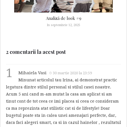
Analiză de look #9
In septembrie 12, 2025
2 comentarii la acest post
1
Mihaiela Vasi
30 martie 2020 la 23:59
Minunat articolul tau Irina, ai demonstrat practic
legatura dintre stilul personal si stilul casei noastre.
Acum 5 ani cand m-am mutat la casa am aplicat si am
tinut cont de tot ceea ce imi placea si ceea ce consideram
ca ma reprezinta atat stilistic cat si de lifestyle! Doar
bugetul poate sta in calea unei amenajari perfecte, dar,
daca faci alegeri smart, ca si in cazul hainelor , rezultatul