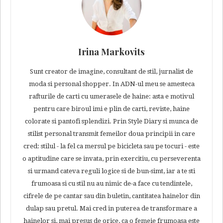
Irina Markovits
Sunt creator de imagine, consultant de stil, jurnalist de
moda si personal shopper. In ADN-ul meu se amesteca
rafturile de carti cu umerasele de haine: asta e motivul
pentru care biroul imi e plin de carti, reviste, haine
colorate si pantofi splendizi. Prin Style Diary si munca de
stilist personal transmit femeilor doua principii in care
cred: stilul - la fel ca mersul pe bicicleta sau pe tocuri - este
o aptitudine care se invata, prin exercitiu, cu perseverenta
si urmand cateva reguli logice si de bun-simt, iar a te sti
frumoasa si cu stil nu au nimic de-a face cu tendintele,
cifrele de pe cantar sau din buletin, cantitatea hainelor din
dulap sau pretul. Mai cred in puterea de transformare a
hainelor si, mai presus de orice, ca o femeie frumoasa este