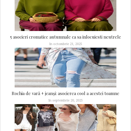
5 asocieri cromatice autumnale ca sa inlocuiesti neutrele
In octombrie 21, 2025
Rochia de vară + jeanși: asocierea cool a acestei toamne
In septembrie 20, 2025