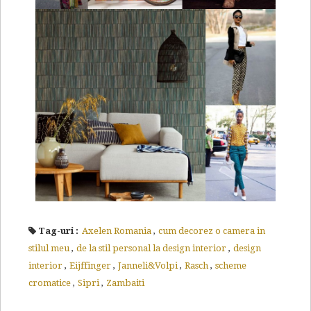
Tag-uri :
Axelen Romania
,
cum decorez o camera in
stilul meu
,
de la stil personal la design interior
,
design
interior
,
Eijffinger
,
Janneli&Volpi
,
Rasch
,
scheme
cromatice
,
Sipri
,
Zambaiti