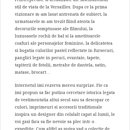
stil de viata de la Versailles. Dupa ce la prima
vizionare m-am lasat antrenata de subiect, la
urmatoarele m-am trezit fiind atenta la
decorurile somptuoase ale filmului, la
luxuoasele rochii de bal si la ametitoarele
coafuri ale personajelor feminine, la delicatetea
si bogatia culorilor pastel reflectate in fursecuri,
panglici legate in peruci, evantaie, tapete,
tapiterii de fotolii, metrahe de dantela, satin,
matase, brocart…
Internetul imi rezerva mereu surprize. Fie ca
imi propun sa fac putina cercetare istorica legata
de vestimentatia altui secol sau sa descopar ce
culori, imprimeuri si accesorii traditionale
inspira un designer din celalalt capat al lumii, le
voi gasi fara sa fie nevoie sa plec intr-o
expeditie. Cum altfel as putea vad o colectie de