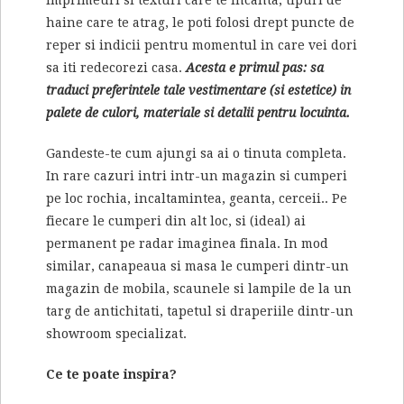
imprimeuri si texturi care te incanta, tipuri de
haine care te atrag, le poti folosi drept puncte de
reper si indicii pentru momentul in care vei dori
sa iti redecorezi casa.
Acesta e primul pas: sa
traduci preferintele tale vestimentare (si estetice) in
palete de culori, materiale si detalii pentru locuinta.
Gandeste-te cum ajungi sa ai o tinuta completa.
In rare cazuri intri intr-un magazin si cumperi
pe loc rochia, incaltamintea, geanta, cerceii.. Pe
fiecare le cumperi din alt loc, si (ideal) ai
permanent pe radar imaginea finala. In mod
similar, canapeaua si masa le cumperi dintr-un
magazin de mobila, scaunele si lampile de la un
targ de antichitati, tapetul si draperiile dintr-un
showroom specializat.
Ce te poate inspira?