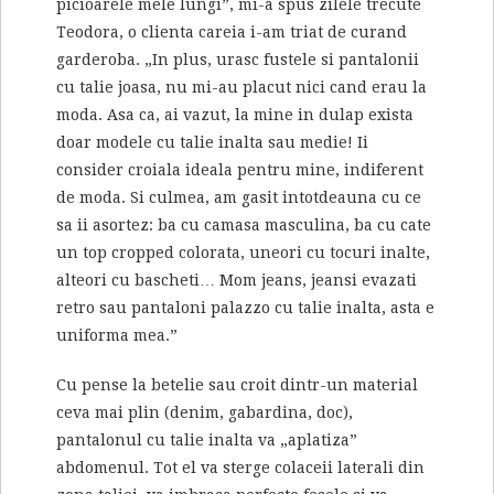
picioarele mele lungi”, mi-a spus zilele trecute
Teodora, o clienta careia i-am triat de curand
garderoba. „In plus, urasc fustele si pantalonii
cu talie joasa, nu mi-au placut nici cand erau la
moda. Asa ca, ai vazut, la mine in dulap exista
doar modele cu talie inalta sau medie! Ii
consider croiala ideala pentru mine, indiferent
de moda. Si culmea, am gasit intotdeauna cu ce
sa ii asortez: ba cu camasa masculina, ba cu cate
un top cropped colorata, uneori cu tocuri inalte,
alteori cu bascheti… Mom jeans, jeansi evazati
retro sau pantaloni palazzo cu talie inalta, asta e
uniforma mea.”
Cu pense la betelie sau croit dintr-un material
ceva mai plin (denim, gabardina, doc),
pantalonul cu talie inalta va „aplatiza”
abdomenul. Tot el va sterge colaceii laterali din