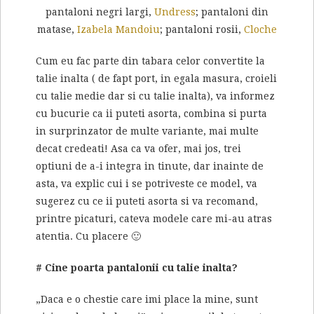
pantaloni negri largi,
Undress
; pantaloni din
matase,
Izabela Mandoiu
; pantaloni rosii,
Cloche
Cum eu fac parte din tabara celor convertite la
talie inalta ( de fapt port, in egala masura, croieli
cu talie medie dar si cu talie inalta), va informez
cu bucurie ca ii puteti asorta, combina si purta
in surprinzator de multe variante, mai multe
decat credeati! Asa ca va ofer, mai jos, trei
optiuni de a-i integra in tinute, dar inainte de
asta, va explic cui i se potriveste ce model, va
sugerez cu ce ii puteti asorta si va recomand,
printre picaturi, cateva modele care mi-au atras
atentia. Cu placere 🙂
# Cine poarta pantalonii cu talie inalta?
„Daca e o chestie care imi place la mine, sunt