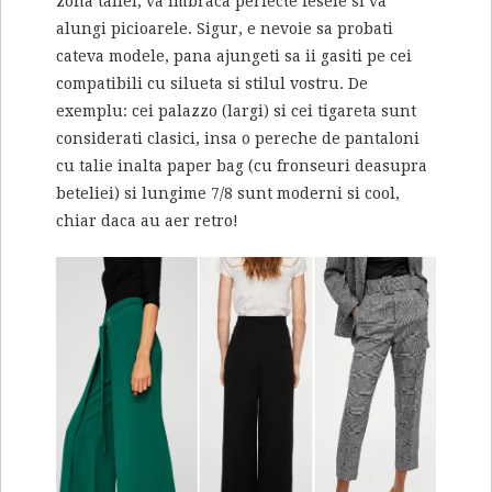
zona taliei, va imbraca perfecte fesele si va
alungi picioarele. Sigur, e nevoie sa probati
cateva modele, pana ajungeti sa ii gasiti pe cei
compatibili cu silueta si stilul vostru. De
exemplu: cei palazzo (largi) si cei tigareta sunt
considerati clasici, insa o pereche de pantaloni
cu talie inalta paper bag (cu fronseuri deasupra
beteliei) si lungime 7/8 sunt moderni si cool,
chiar daca au aer retro!