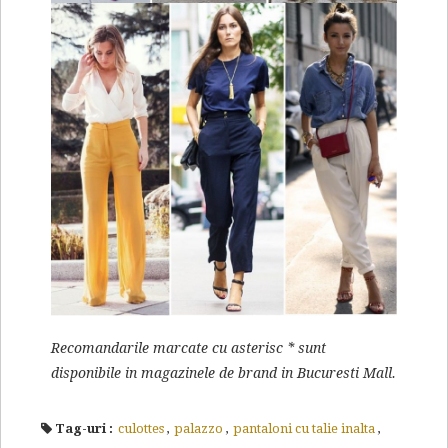
Recomandarile marcate cu asterisc * sunt
disponibile in magazinele de brand in Bucuresti Mall.
Tag-uri :
culottes
,
palazzo
,
pantaloni cu talie inalta
,