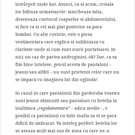
intelegeti unde bat. Atunci, ca si acum, croiala
lor bifeaza urmatoarele: marcheaza talia,
deseneaza conturul coapselor si abdomentului,
si face ca si cel mai plat posterior sa para
bombat. Cu alte cuvinte, este o piesa
vestimentara care explica si subliniaza cu
claritate unde si cum sunt nurii purtatoarei. In
nici un caz de partea androginiei, ok? Dar, ca sa
fim bine intelese, genul acesta de pantaloni –
jeansi sau altfel – nu sunt prietenii celor care nu
se impaca cu imaginea lor din oglinda!
In cazul in care pantalonii din garderoba voastra
sunt jeansi obisnuiti sau pantaloni cu betelia la
inaltimea
„regulamentara”
– adica medie -, e
posibil ca pantalonii cu talie inalta sa vi se para
dificil de imbracat. Va inteleg perfect: betelia lor
se aseaza mult mai sus de zona cu care ne-a