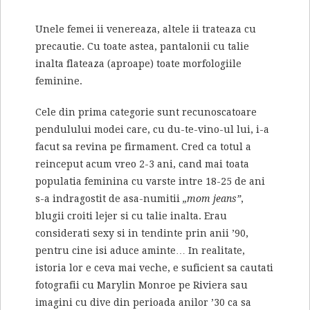
Unele femei ii venereaza, altele ii trateaza cu
precautie. Cu toate astea, pantalonii cu talie
inalta flateaza (aproape) toate morfologiile
feminine.
Cele din prima categorie sunt recunoscatoare
pendulului modei care, cu du-te-vino-ul lui, i-a
facut sa revina pe firmament. Cred ca totul a
reinceput acum vreo 2-3 ani, cand mai toata
populatia feminina cu varste intre 18-25 de ani
s-a indragostit de asa-numitii
„mom jeans”
,
blugii croiti lejer si cu talie inalta. Erau
considerati sexy si in tendinte prin anii ’90,
pentru cine isi aduce aminte… In realitate,
istoria lor e ceva mai veche, e suficient sa cautati
fotografii cu Marylin Monroe pe Riviera sau
imagini cu dive din perioada anilor ’30 ca sa