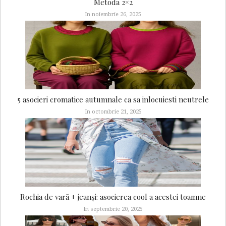
Metoda 2×2
In noiembrie 26, 2025
5 asocieri cromatice autumnale ca sa inlocuiesti neutrele
In octombrie 21, 2025
Rochia de vară + jeanși: asocierea cool a acestei toamne
In septembrie 20, 2025