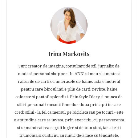
Irina Markovits
Sunt creator de imagine, consultant de stil, jurnalist de
moda si personal shopper. In ADN-ul meu se amesteca
rafturile de carti cu umerasele de haine: asta e motivul
pentru care biroul imi e plin de carti, reviste, haine
colorate si pantofi splendizi. Prin Style Diary si munca de
stilist personal transmit femeilor doua principii in care
cred: stilul - la fel ca mersul pe bicicleta sau pe tocuri - este
o aptitudine care se invata, prin exercitiu, cu perseverenta
si urmand cateva reguli logice si de bun-simt, iar a te sti
frumoasa si cu stil nu au nimic de-a face cu tendintele,