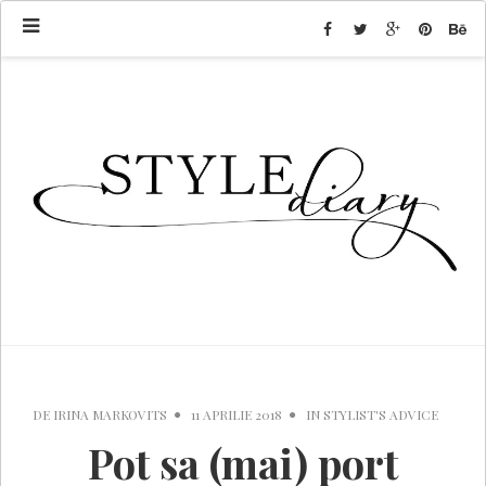
DE
IRINA MARKOVITS
11 APRILIE 2018
IN
STYLIST'S ADVICE
Pot sa (mai) port