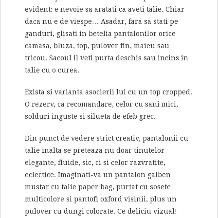
evident: e nevoie sa aratati ca aveti talie. Chiar
daca nu e de viespe… Asadar, fara sa stati pe
ganduri, glisati in betelia pantalonilor orice
camasa, bluza, top, pulover fin, maieu sau
tricou. Sacoul il veti purta deschis sau incins in
talie cu o curea.
Exista si varianta asocierii lui cu un top cropped.
O rezerv, ca recomandare, celor cu sani mici,
solduri inguste si silueta de efeb grec.
Din punct de vedere strict creativ, pantalonii cu
talie inalta se preteaza nu doar tinutelor
elegante, fluide, sic, ci si celor razvratite,
eclectice. Imaginati-va un pantalon galben
mustar cu talie paper bag, purtat cu sosete
multicolore si pantofi oxford visinii, plus un
pulover cu dungi colorate. Ce deliciu vizual!