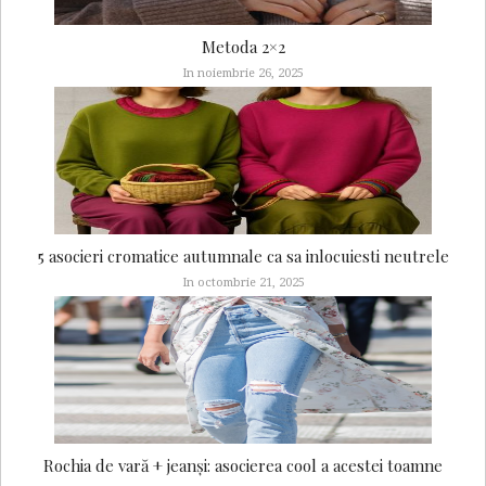
Metoda 2×2
In noiembrie 26, 2025
5 asocieri cromatice autumnale ca sa inlocuiesti neutrele
In octombrie 21, 2025
Rochia de vară + jeanși: asocierea cool a acestei toamne