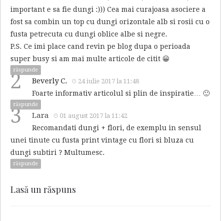
important e sa fie dungi :))) Cea mai curajoasa asociere a
fost sa combin un top cu dungi orizontale alb si rosii cu o
fusta petrecuta cu dungi oblice albe si negre.
P.S. Ce imi place cand revin pe blog dupa o perioada
super busy si am mai multe articole de citit 😀
răspunde
2
Beverly C.
24 iulie 2017 la 11:48
Foarte informativ articolul si plin de inspiratie… 🙂
răspunde
3
Lara
01 august 2017 la 11:42
Recomandati dungi + flori, de exemplu in sensul
unei tinute cu fusta print vintage cu flori si bluza cu
dungi subtiri ? Multumesc.
răspunde
Lasă un răspuns