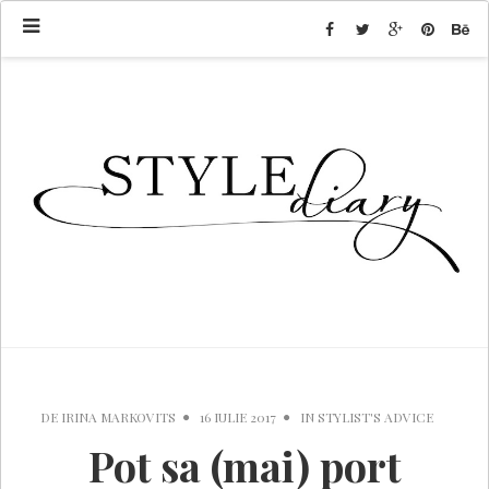
DE
IRINA MARKOVITS
16 IULIE 2017
IN
STYLIST'S ADVICE
Pot sa (mai) port