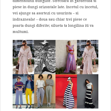
dimensiunii dungilor. Strecoara in garderoba si
piese in dungi orizontale late. Incetul cu incetul,
vei ajunge sa asortezi cu usurinta – si
indrazneala! – doua sau chiar trei piese ce
poarta dungi diferite; silueta ta longilina iti va
multumi.