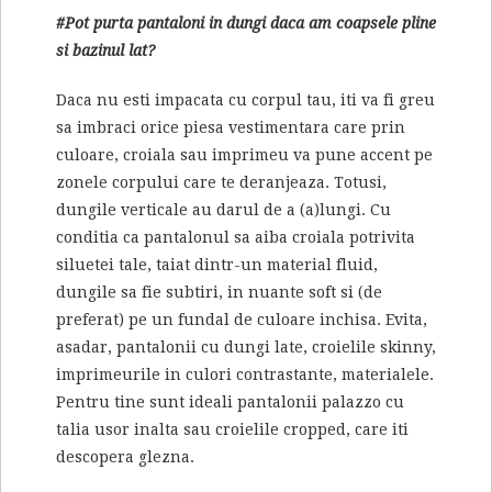
#Pot purta pantaloni in dungi daca am coapsele pline
si bazinul lat?
Daca nu esti impacata cu corpul tau, iti va fi greu
sa imbraci orice piesa vestimentara care prin
culoare, croiala sau imprimeu va pune accent pe
zonele corpului care te deranjeaza. Totusi,
dungile verticale au darul de a (a)lungi. Cu
conditia ca pantalonul sa aiba croiala potrivita
siluetei tale, taiat dintr-un material fluid,
dungile sa fie subtiri, in nuante soft si (de
preferat) pe un fundal de culoare inchisa. Evita,
asadar, pantalonii cu dungi late, croielile skinny,
imprimeurile in culori contrastante, materialele.
Pentru tine sunt ideali pantalonii palazzo cu
talia usor inalta sau croielile cropped, care iti
descopera glezna.