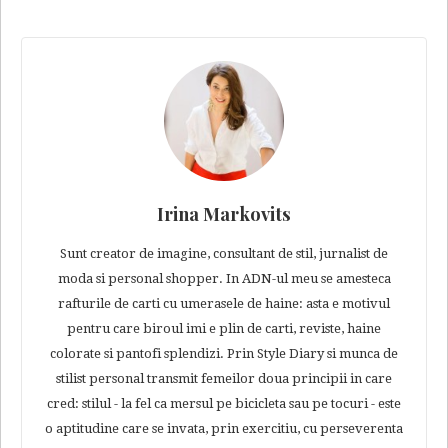
Irina Markovits
Sunt creator de imagine, consultant de stil, jurnalist de
moda si personal shopper. In ADN-ul meu se amesteca
rafturile de carti cu umerasele de haine: asta e motivul
pentru care biroul imi e plin de carti, reviste, haine
colorate si pantofi splendizi. Prin Style Diary si munca de
stilist personal transmit femeilor doua principii in care
cred: stilul - la fel ca mersul pe bicicleta sau pe tocuri - este
o aptitudine care se invata, prin exercitiu, cu perseverenta