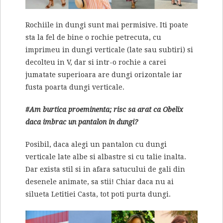
Rochiile in dungi sunt mai permisive. Iti poate
sta la fel de bine o rochie petrecuta, cu
imprimeu in dungi verticale (late sau subtiri) si
decolteu in V, dar si intr-o rochie a carei
jumatate superioara are dungi orizontale iar
fusta poarta dungi verticale.
#Am burtica proeminenta; risc sa arat ca Obelix
daca imbrac un pantalon in dungi?
Posibil, daca alegi un pantalon cu dungi
verticale late albe si albastre si cu talie inalta.
Dar exista stil si in afara satucului de gali din
desenele animate, sa stii! Chiar daca nu ai
silueta Letitiei Casta, tot poti purta dungi.