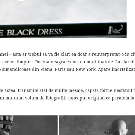
el – asta ar trebui sa va fie clar: ea doar a reinterpretat-o in 
acelor timpuri. Rochia neagra exista cu mult inainte. La sfarsit
ile simandicoase din Viena, Paris sau New York. Apare imortalizat
te astea, transmite atat de multe mesaje, capata forme nesfarsit 
un minunat volum de fotografii, conceput original ca paralela la