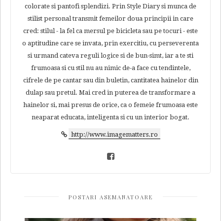
colorate si pantofi splendizi. Prin Style Diary si munca de
stilist personal transmit femeilor doua principii in care
cred: stilul - la fel ca mersul pe bicicleta sau pe tocuri - este
o aptitudine care se invata, prin exercitiu, cu perseverenta
si urmand cateva reguli logice si de bun-simt, iar a te sti
frumoasa si cu stil nu au nimic de-a face cu tendintele,
cifrele de pe cantar sau din buletin, cantitatea hainelor din
dulap sau pretul. Mai cred in puterea de transformare a
hainelor si, mai presus de orice, ca o femeie frumoasa este
neaparat educata, inteligenta si cu un interior bogat.
http://www.imagematters.ro
POSTARI ASEMANATOARE