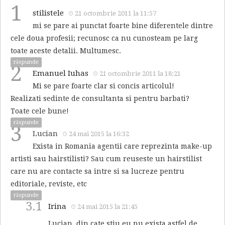
1
stilistele
21 octombrie 2011 la 11:57
mi se pare ai punctat foarte bine diferentele dintre
cele doua profesii; recunosc ca nu cunosteam pe larg
toate aceste detalii. Multumesc.
răspunde
2
Emanuel Iuhas
21 octombrie 2011 la 18:21
Mi se pare foarte clar si concis articolul!
Realizati sedinte de consultanta si pentru barbati?
Toate cele bune!
răspunde
3
Lucian
24 mai 2015 la 16:32
Exista in Romania agentii care reprezinta make-up
artisti sau hairstilisti? Sau cum reuseste un hairstilist
care nu are contacte sa intre si sa lucreze pentru
editoriale, reviste, etc
răspunde
3.1
Irina
24 mai 2015 la 21:45
Lucian, din cate stiu eu nu exista astfel de