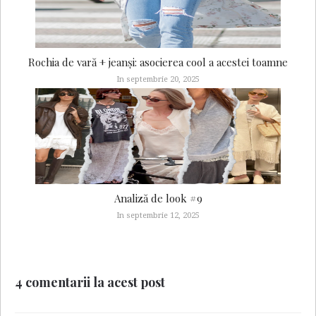
Rochia de vară + jeanși: asocierea cool a acestei toamne
In septembrie 20, 2025
Analiză de look #9
In septembrie 12, 2025
4 comentarii la acest post