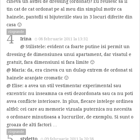
cineva un astfel de dressing (ordonat)? Eu reusesc sa il
tin cat de cat ordonat pe al meu din simplul motiv ca
hainele, pantofii si bijuteriile stau in 3 locuri diferite din
casa 🙂
răspunde
4
Irina
08 februarie 2011 la 13:32
@ Stilistele: evident ca foarte putine isi permit un
dressing de dimensiunea unui apartament, dar visatul e
gratuit, fara dimensiuni si fara limite 🙂
@ Maria: da, era cineva cu un dulap extrem de ordonat si
hainele aranjate cromatic 🙂
@ Elise: a avea un stil vestimentar experimental sau
excentric nu inseamna ca esti dezordonata sau ca nu poti
avea conflicte interioare. In plus, fiecare intelege ordinea
altfel: cei care au memorie vizuala puternica nu necesita
o ordonare minutioasa a lucrurilor, de exemplu. Si sunt o
groaza de alti factori …
răspunde
5
styletto
09 februarie 2011 la 20:38