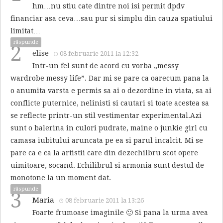
hm…nu stiu cate dintre noi isi permit dpdv
financiar asa ceva…sau pur si simplu din cauza spatiului
limitat…
răspunde
2
elise
08 februarie 2011 la 12:32
Intr-un fel sunt de acord cu vorba „messy
wardrobe messy life”. Dar mi se pare ca oarecum pana la
o anumita varsta e permis sa ai o dezordine in viata, sa ai
conflicte puternice, nelinisti si cautari si toate acestea sa
se reflecte printr-un stil vestimentar experimental.Azi
sunt o balerina in culori pudrate, maine o junkie girl cu
camasa iubitului aruncata pe ea si parul incalcit. Mi se
pare ca e ca la artistii care din dezechilbru scot opere
uimitoare, socand. Echilibrul si armonia sunt destul de
monotone la un moment dat.
răspunde
3
Maria
08 februarie 2011 la 13:26
Foarte frumoase imaginile 🙂 Si pana la urma avea