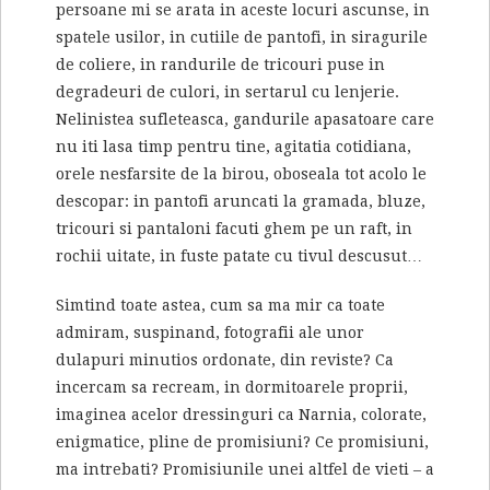
persoane mi se arata in aceste locuri ascunse, in
spatele usilor, in cutiile de pantofi, in siragurile
de coliere, in randurile de tricouri puse in
degradeuri de culori, in sertarul cu lenjerie.
Nelinistea sufleteasca, gandurile apasatoare care
nu iti lasa timp pentru tine, agitatia cotidiana,
orele nesfarsite de la birou, oboseala tot acolo le
descopar: in pantofi aruncati la gramada, bluze,
tricouri si pantaloni facuti ghem pe un raft, in
rochii uitate, in fuste patate cu tivul descusut…
Simtind toate astea, cum sa ma mir ca toate
admiram, suspinand, fotografii ale unor
dulapuri minutios ordonate, din reviste? Ca
incercam sa recream, in dormitoarele proprii,
imaginea acelor dressinguri ca Narnia, colorate,
enigmatice, pline de promisiuni? Ce promisiuni,
ma intrebati? Promisiunile unei altfel de vieti – a