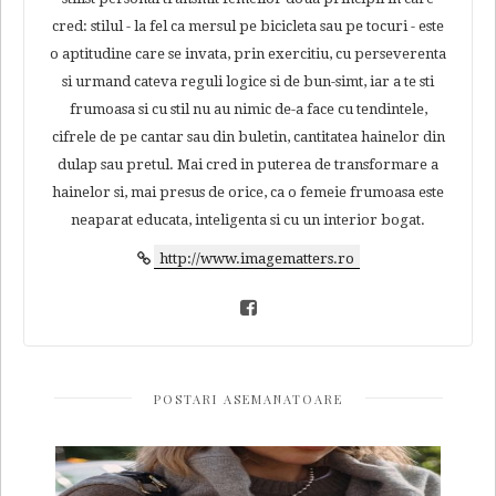
cred: stilul - la fel ca mersul pe bicicleta sau pe tocuri - este
o aptitudine care se invata, prin exercitiu, cu perseverenta
si urmand cateva reguli logice si de bun-simt, iar a te sti
frumoasa si cu stil nu au nimic de-a face cu tendintele,
cifrele de pe cantar sau din buletin, cantitatea hainelor din
dulap sau pretul. Mai cred in puterea de transformare a
hainelor si, mai presus de orice, ca o femeie frumoasa este
neaparat educata, inteligenta si cu un interior bogat.
http://www.imagematters.ro
POSTARI ASEMANATOARE