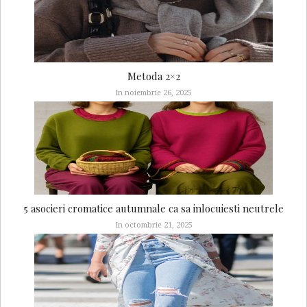
Metoda 2×2
In noiembrie 26, 2025
5 asocieri cromatice autumnale ca sa inlocuiesti neutrele
In octombrie 21, 2025