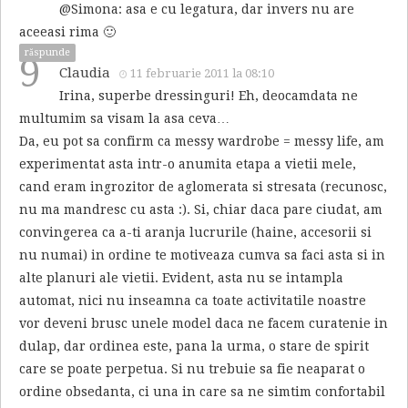
@Simona: asa e cu legatura, dar invers nu are
aceeasi rima 🙂
răspunde
9
Claudia
11 februarie 2011 la 08:10
Irina, superbe dressinguri! Eh, deocamdata ne
multumim sa visam la asa ceva…
Da, eu pot sa confirm ca messy wardrobe = messy life, am
experimentat asta intr-o anumita etapa a vietii mele,
cand eram ingrozitor de aglomerata si stresata (recunosc,
nu ma mandresc cu asta :). Si, chiar daca pare ciudat, am
convingerea ca a-ti aranja lucrurile (haine, accesorii si
nu numai) in ordine te motiveaza cumva sa faci asta si in
alte planuri ale vietii. Evident, asta nu se intampla
automat, nici nu inseamna ca toate activitatile noastre
vor deveni brusc unele model daca ne facem curatenie in
dulap, dar ordinea este, pana la urma, o stare de spirit
care se poate perpetua. Si nu trebuie sa fie neaparat o
ordine obsedanta, ci una in care sa ne simtim confortabil