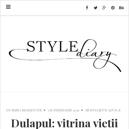
DE
IRINA MARKOVITS
08 FEBRUARIE 2011
IN
STYLIST'S ADVICE
Dulapul: vitrina vietii