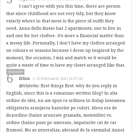
I can’t agree with you this time, there are person
that since childhood are not very tidy, but they know
extacly where in that mess is the piece of outfit they
need. Anna dello Russo has 2 apartments, one to live in
and one for her clothes- it’s more a financial matter than
a messy life. Personally, I don’t have my clothes arranged
on colours or seasons because I dress up inspired by the
moment, the occasion, I mix and match so it would be
quite a waste of time to have my closet arranged like that.
răspunde
6
Irina
10 februarie 2011 la 07:20
@Styletto: first things first: why do you reply in
English, since this is a romanian-written blog? In alta
ordine de idei, nu am spus ca ordinea in dulap inseamna
obligatoriu aranjarea hainelor pe culori. Ideea era de
dezordine (haine aruncate gramada, mototolite) vs.
ordine (haine puse pe umerase, impaturite cat de cat
frumos). Nu as generaliza, plecand de la exemplul Annei