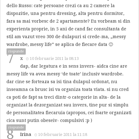
dello Russo: cate persoane crezi ca au 2 camere la
dispozitie, una pentru dressing, alta pentru dormitor,
fara sa mai vorbesc de 2 apartamente? Eu vorbeam si din
experienta proprie, in 5 ani de cand fac consultanta de
stil am vazut vreo 300 de dulapuri si crede-ma, „messy
wardrobe, messy life” se aplica de fiecare data 🙂
răspunde
7
x
10 februarie 2011 la 08:13
dap, dar legatura e in sens invers- aidca cine are
messy life va avea messy ‘de toate’ inclusiv wardrobe.
dar cine se forteaza sa isi tina dulapul ordonat, nu
inseamna ca brusc isi va organiza toata viata. si nu cred
ca poti de fapt sa treci dintr-o categorie in alta- de la
organizat la dezorganizat sau invers, tine pur si simplu
de personalitatea fiecaruia (apropos, cei foarte organizati
cica sunt putin obeseiv- compulsivi :p )
răspunde
8
Irina
10 februarie 2011 la 11:18