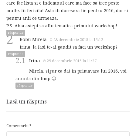
care fac lista si e indemnul care ma face sa trec peste
multe: fii fericita! Asta iti doresc si tie pentru 2016, dar si
pentru anii ce urmeaza.
P.S. Abia astept sa aflu tematica primului workshop!
răspunde
2
Bobu Mirela
28 decembrie 2015 la 15:12
Irina, la Iasi te-ai gandit sa faci un workshop?
răspunde
2.1
Irina
29 decembrie 2015 la 11:37
Mirela, sigur ca da! In primavara lui 2016, voi
anunta din timp 🙂
răspunde
Lasă un răspuns
Comentariu
*