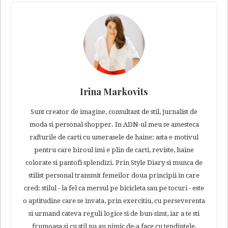
Irina Markovits
Sunt creator de imagine, consultant de stil, jurnalist de
moda si personal shopper. In ADN-ul meu se amesteca
rafturile de carti cu umerasele de haine: asta e motivul
pentru care biroul imi e plin de carti, reviste, haine
colorate si pantofi splendizi. Prin Style Diary si munca de
stilist personal transmit femeilor doua principii in care
cred: stilul - la fel ca mersul pe bicicleta sau pe tocuri - este
o aptitudine care se invata, prin exercitiu, cu perseverenta
si urmand cateva reguli logice si de bun-simt, iar a te sti
frumoasa si cu stil nu au nimic de-a face cu tendintele,