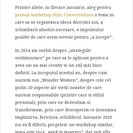
Printre altele, in fiecare ianuarie, aleg pentru
primul workshop Style Conversations
o tema in
care sa se regaseasca ideea directiei noi, a
schimbarii absolut necesare, a impulsului
pozitiv de care avem nevoie pentru „a incepe”.
In 2014 am vorbit despre „strategiile
vestimentare” pe care sa le aplicam pentru a
avea un an mai creativ si un stil mai bine
definit. La inceputul acestui an, despre cum
suntem noi „Wonder Women”, despre cele cel
putin 10 aspecte ale vietii noastre de care
suntem responsabile (printre care si stilul
personal), prin care ne dezvoltam si
transformam, prin care descoperim ce inseamna
implinirea, fericirea, echilibrul. Ianuarie 2016
nu va fi diferit, pregatesc un workshop similar,
tema este inca
„work in progress”
, dar veti afla