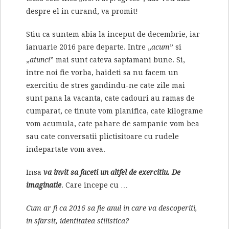
despre el in curand, va promit!
Stiu ca suntem abia la inceput de decembrie, iar
ianuarie 2016 pare departe. Intre „
acum
” si
„
atunci
” mai sunt cateva saptamani bune. Si,
intre noi fie vorba, haideti sa nu facem un
exercitiu de stres gandindu-ne cate zile mai
sunt pana la vacanta, cate cadouri au ramas de
cumparat, ce tinute vom planifica, cate kilograme
vom acumula, cate pahare de sampanie vom bea
sau cate conversatii plictisitoare cu rudele
indepartate vom avea.
Insa
va invit sa faceti un altfel de exercitiu. De
imaginatie
. Care incepe cu …
Cum ar fi ca 2016 sa fie anul in care va descoperiti,
in sfarsit, identitatea stilistica?