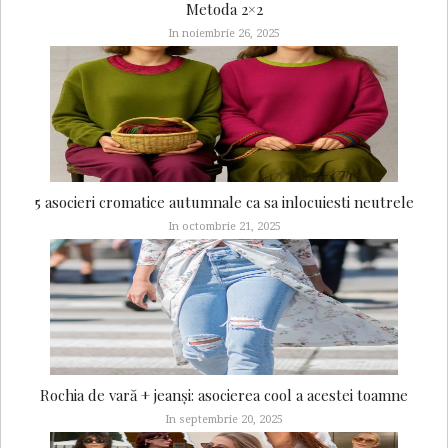
Metoda 2×2
In noiembrie 26, 2025
5 asocieri cromatice autumnale ca sa inlocuiesti neutrele
In octombrie 21, 2025
Rochia de vară + jeanși: asocierea cool a acestei toamne
In septembrie 20, 2025