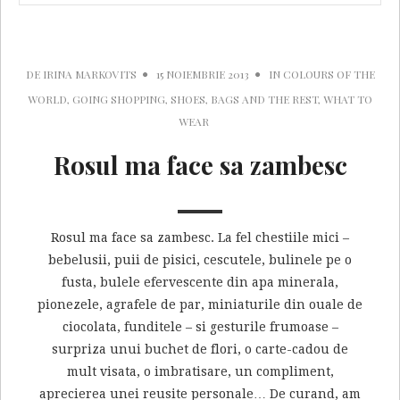
DE
IRINA MARKOVITS
15 NOIEMBRIE 2013
IN
COLOURS OF THE
WORLD
,
GOING SHOPPING
,
SHOES, BAGS AND THE REST
,
WHAT TO
WEAR
Rosul ma face sa zambesc
Rosul ma face sa zambesc. La fel chestiile mici –
bebelusii, puii de pisici, cescutele, bulinele pe o
fusta, bulele efervescente din apa minerala,
pionezele, agrafele de par, miniaturile din ouale de
ciocolata, funditele – si gesturile frumoase –
surpriza unui buchet de flori, o carte-cadou de
mult visata, o imbratisare, un compliment,
aprecierea unei reusite personale… De curand, am